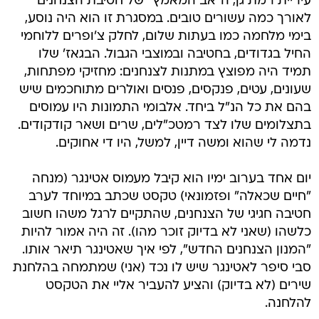
עיריית רמת גן, ה"אב המאמץ" של חטיבת הצנחנים
לאורך כמה עשורים טובים. במסגרת זו הוא היה נוסע,
בימי מלחמה כמו בעתות שלום, לחלק צ'ופרים ללוחמי
החיל בגדודים, בחטיבה ובמוצבי הגבול. הבגאז' שלו
תמיד היה מפוצץ במתנות לצנחנים: מחזיקי מפתחות,
שעונים, עטים, פנקסים, פנסים ואולרים מתוחכמים שיש
בהם את כל הנ"ל ביחד. אלבומי התמונות היו עמוסים
בתצלומים שלו לצד רמטכ"לים, שרים ושאר קודקודים.
נדמה לי שהוא ומשה דיין, למשל, היו די אחוקים.
יום אחד בערוב ימיו הוא קיבל מעמוס אטינגר (מנחה
"חיים שכאלה" ופזמונאי) טקסט שכתב במיוחד לערב
חטיבה חגיגי של הצנחנים, שהתקיים לרגל משהו חשוב
כלשהו (שאני לא בדיוק זוכר מהו). זה היה אמור להיות
"המנון הצנחנים החדש", לפי איך שאטינגר תיאר אותו.
סבי סיפר לאטינגר שיש לו נכד (אני) שמתמחה בהלחנת
שירים (לא בדיוק) והציע להעביר אליי את הטקסט
להלחנה.