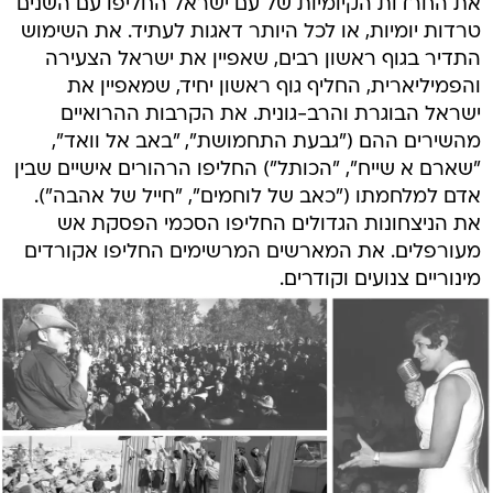
את החרדות הקיומיות של עם ישראל החליפו עם השנים
טרדות יומיות, או לכל היותר דאגות לעתיד. את השימוש
התדיר בגוף ראשון רבים, שאפיין את ישראל הצעירה
והפמיליארית, החליף גוף ראשון יחיד, שמאפיין את
ישראל הבוגרת והרב-גונית. את הקרבות ההרואיים
מהשירים ההם ("גבעת התחמושת", "באב אל וואד",
"שארם א שייח", "הכותל") החליפו הרהורים אישיים שבין
אדם למלחמתו ("כאב של לוחמים", "חייל של אהבה").
את הניצחונות הגדולים החליפו הסכמי הפסקת אש
מעורפלים. את המארשים המרשימים החליפו אקורדים
מינוריים צנועים וקודרים.