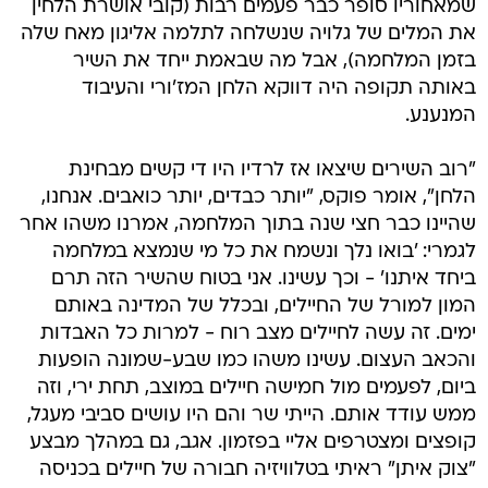
שמאחוריו סופר כבר פעמים רבות (קובי אושרת הלחין
את המלים של גלויה שנשלחה לתלמה אליגון מאח שלה
בזמן המלחמה), אבל מה שבאמת ייחד את השיר
באותה תקופה היה דווקא הלחן המז'ורי והעיבוד
המנענע.
"רוב השירים שיצאו אז לרדיו היו די קשים מבחינת
הלחן", אומר פוקס, "יותר כבדים, יותר כואבים. אנחנו,
שהיינו כבר חצי שנה בתוך המלחמה, אמרנו משהו אחר
לגמרי: 'בואו נלך ונשמח את כל מי שנמצא במלחמה
ביחד איתנו' - וכך עשינו. אני בטוח שהשיר הזה תרם
המון למורל של החיילים, ובכלל של המדינה באותם
ימים. זה עשה לחיילים מצב רוח - למרות כל האבדות
והכאב העצום. עשינו משהו כמו שבע-שמונה הופעות
ביום, לפעמים מול חמישה חיילים במוצב, תחת ירי, וזה
ממש עודד אותם. הייתי שר והם היו עושים סביבי מעגל,
קופצים ומצטרפים אליי בפזמון. אגב, גם במהלך מבצע
"צוק איתן" ראיתי בטלוויזיה חבורה של חיילים בכניסה