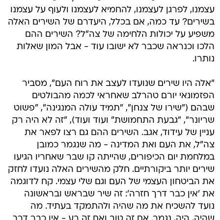
עצמנו, לפרגן לעצמנו, להחמיא לעצמנו ולעוף על עצמנו
בשירים? עד כמה, אם בכלל, היעדרם של השירים האלה
משפיע על יכולות הלחימה של צה"ל? השירים ההם
הלכו וכנראה שכבר לא ישובו עוד - אבל המון שאלות
נותרו.
"אלה היו שירים שנועדו לעצב את רוח העם", מסביר
הפזמונאי יורם טהרלב שאחראי לכמה מהבולטים
שבהם ("שירו של צנחן", "תמיד עולה המנגינה", "פשוט
שריונר", "גבעת התחמושת" ועוד ועוד), "זה לא היה רק
עניין של עידוד, אגב. השירים ההם גם רצו לפאר את
צה"ל, את העם ואת המדינה - מה שנגמר כמובן
במלחמת יום הכיפורים, שהייתה קו שבר שאחריו הגיעו
שירים יותר ביקורתיים. חלק מהשירים האלה נועדו לחזק
את הביטחון העצמי של העם וגם שלי עצמי. קח לדוגמה
את 'אין כבר דרך חזרה': זה שיר שבראש ובראשונה
נועד להשכיח את מה שהיה ולהתמקד בעתיד. מה
שהיה, היה, נגמר. אם זה טוב ואם זה רע - אין כבר דרך