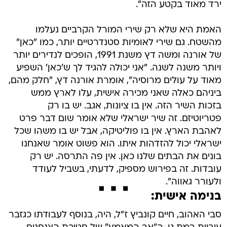
ירד מאוד בקטע הזה".
האמת היא שלא רק שירי המורל הקרביים נעלמו
מהשטח. גם שירי לאומיות סטנדרטיים יותר, כמו "כאן"
של אורנה ומשה דץ משנת 1991, הופכים לנדירים יותר
ויותר משנה לשנה. "אני יכולה להגיד לך ש'כאן' השפיע
מאוד על עולים מרוסיה", אומרת אורנה דץ, "חלק מהם,
ביניהם כאלה שאני מכירה אישית, עלו לארץ ממש
בזכות השיר הזה. אין בו ציונות, אגב. יש בו רק
פטריוטיזם. זה שיר ישראלי שלא אומר שום דבר פרט
לאהבת הארץ. אין בו פוליטיקה, אבל יש בו משהו שכל
ישראלי יכול להזדהות איתו. הוא פשוט אומר שאנחנו
בונים את הבתים שלנו כאן. אין פה התרסה. יש רק
עובדות. זה בפירוש מספיק, לדעתי, בשביל לעודד
ולעורר גאווה".
בנימה אישית:
סבי האהוב, חיים קונביץ ז"ל, היה, בנוסף לעבודתו כגזבר