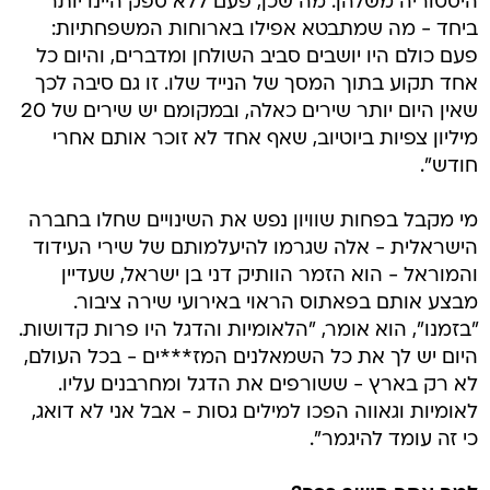
היסטוריה משלהן. מה שכן, פעם ללא ספק היינו יותר
ביחד - מה שמתבטא אפילו בארוחות המשפחתיות:
פעם כולם היו יושבים סביב השולחן ומדברים, והיום כל
אחד תקוע בתוך המסך של הנייד שלו. זו גם סיבה לכך
שאין היום יותר שירים כאלה, ובמקומם יש שירים של 20
מיליון צפיות ביוטיוב, שאף אחד לא זוכר אותם אחרי
חודש".
מי מקבל בפחות שוויון נפש את השינויים שחלו בחברה
הישראלית - אלה שגרמו להיעלמותם של שירי העידוד
והמוראל - הוא הזמר הוותיק דני בן ישראל, שעדיין
מבצע אותם בפאתוס הראוי באירועי שירה ציבור.
"בזמנו", הוא אומר, "הלאומיות והדגל היו פרות קדושות.
היום יש לך את כל השמאלנים המז***ים - בכל העולם,
לא רק בארץ - ששורפים את הדגל ומחרבנים עליו.
לאומיות וגאווה הפכו למילים גסות - אבל אני לא דואג,
כי זה עומד להיגמר".