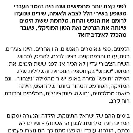
לפני קצת יותר מחמישים שנה היה הזמר העברי
משופע בשירי הלל לצבא ולאומה, שירים שנועדו
לרומם את הנפש והרוח. מלחמת ששת הימים
שינתה את הנרטיב ואת הטון המוזיקלי, שעבר
מהכלל לאינדיבידואל
הזמנים, כפי שאומרים האנשים, היו אחרים. היינו צעירים,
רזים, עזים והרפתקנים. רצינו לנצח, להביס, לכבוש.
השיח הציבורי עדיין לא הכיר אז, לפני ששת הימים, את
המושג "כיבוש" בקונוטציה הנוכחית והשלילית שלו.
המילה "חופש" נגזרה באופן ישיר מהמילה "ניצחון" - וגם
המוזיקה, הפורמט הטהור ביותר של חופש, הייתה
כזאת: ממלכתית, נחושה, פונקציונלית, תכליתית וחדורת
רוח קרב.
בימים ההם של ישראל התינוקת, הילדה והנערה (מקום
המדינה ועד מלחמת לבנון הראשונה) - שירים לא
נכתבו, הולחנו, עובדו והופצו סתם כך. הם נוצרו פעמים