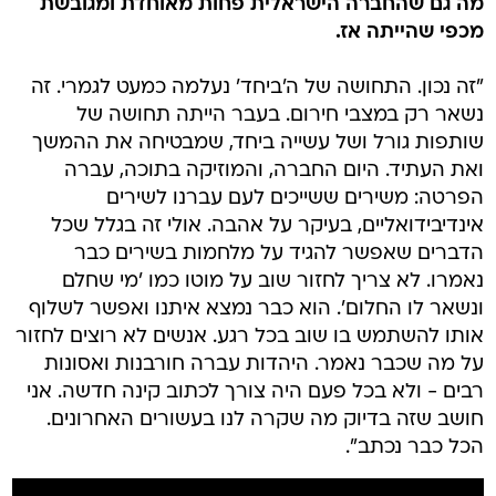
מה גם שהחברה הישראלית פחות מאוחדת ומגובשת
מכפי שהייתה אז.
"זה נכון. התחושה של ה'ביחד' נעלמה כמעט לגמרי. זה
נשאר רק במצבי חירום. בעבר הייתה תחושה של
שותפות גורל ושל עשייה ביחד, שמבטיחה את ההמשך
ואת העתיד. היום החברה, והמוזיקה בתוכה, עברה
הפרטה: משירים ששייכים לעם עברנו לשירים
אינדיבידואליים, בעיקר על אהבה. אולי זה בגלל שכל
הדברים שאפשר להגיד על מלחמות בשירים כבר
נאמרו. לא צריך לחזור שוב על מוטו כמו 'מי שחלם
ונשאר לו החלום'. הוא כבר נמצא איתנו ואפשר לשלוף
אותו להשתמש בו שוב בכל רגע. אנשים לא רוצים לחזור
על מה שכבר נאמר. היהדות עברה חורבנות ואסונות
רבים - ולא בכל פעם היה צורך לכתוב קינה חדשה. אני
חושב שזה בדיוק מה שקרה לנו בעשורים האחרונים.
הכל כבר נכתב".