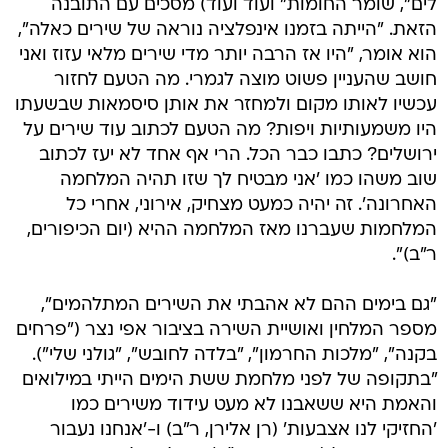
לים", שומר החומות" ועוד ועוד) מסכים עם התובנה
הזאת. "הייתה בזמנו אינפלציה נוראה של שירים כאלה",
הוא אומר, "היו אז הרבה יותר מדי שירים מלאי עזוז ואני
חושב שהעניין פשוט מוצה לגמרי. מה הטעם לחזור
עכשיו לאותו מקום ולמחזר את אותן סיסמאות שבשעתו
היו משמעותיות ויפות? מה הטעם לכתוב עוד שירים על
ירושלים? כתבו כבר הכל. הרי אף אחד לא יעז לכתוב
שוב משהו כמו 'אני מבטיח לך שזו תהיה המלחמה
האחרונה'. זה יהיה כמעט מצחיק, אירוני, אחרי כל
המלחמות שעברנו מאז המלחמה ההיא (יום הכיפורים,
ר"ב)".
"גם בימים ההם לא אהבתי את השירים המתלהמים",
מספר המלחין ואושיית השירה בציבור אפי נצר ("פרחים
בקנה", "מלכות החרמון", "בלדה לחובש", "גולני שלי").
"בתקופה של לפני מלחמת ששת הימים הייתי במילואים
והאמת היא ששאבנו לא מעט עידוד משירים כמו
'החזיקי לנו אצבעות' (רן אלירן, ר"ב) ו-'אנחנו נעבור