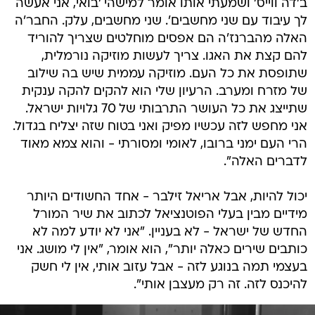
ב'דה ווייס' ושמעתי אותו אומר למישהי 'בואי, אני אעשה
לך עיבוד עם שני מחשבים'. שני מחשבים, עלק. החבר'ה
האלה מהברנז'ה הם אפסים מוחלטים שצריך להוריד
להם קצת את האגו. צריך לעשות מוזיקה נורמלית,
שתופסת את כל העם. מוזיקה עממית שיש בה שילוב
של מזרח ומערב. הרעיון שלי הוא להקים להקה ענקית
שתייצג את כל העושר התרבותי של 70 גלויות ישראל.
אני מחפש לזה עכשיו מפיק ואני בטוח שזה יצליח בגדול.
הרי העם ימני ברובו, לאומי ומסורתי - והוא צמא מאוד
לדברים האלה".
יכול להיות, אבל אריאל זילבר - אחד החשודים היותר
מידיים מבין בעלי הפוטנציאל לכתוב את שיר המורל
החדש של ישראל - לא בעניין. "אני לא יודע למה לא
כותבים שירים כאלה יותר", הוא אומר, "אין לי מושג. אני
בעצמי תמה בנוגע לזה - אבל עזוב אותי, אין לי חשק
להיכנס לזה. זה רק מעצבן אותי".