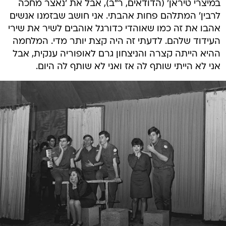
במיצרי טיראן' (הדודאים, ר"ב), אבל את 'נאצר מחכה
לרבין' המתלהם פחות אהבתי. אני חושב שבזמנו אנשים
אהבו את זה כמו שאוהדי כדורגל אוהבים לשיר את שירי
העידוד שלהם. לדעתי זה היה קצת יותר מדי. המלחמה
ההיא הייתה קצרה והניצחון גרם לאופוריה ענקית, אבל
אני לא הייתי שותף לה אז ואני לא שותף לה היום.