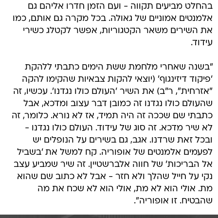
בהחלט מביעים תקווה - ועם הזמן חדרו אליהם גם
אלמנטים אמוניים של גאולה. בכל מקרה גם אותם, כמו
את השירים משאר הקטגוריות, אפשר לקטלג כשירי
עידוד.
"בשנה שאחרי מלחמת ששת הימים כתבתי ללהקת
'פיקוד דיזינגוף' (יוצאי להקות צבאיות שהקימו להקה
"אזרחית", ר"ב) את השיר 'העולם כולו נגדנו'. עכשיו, זה
שהעולם כולו נגדנו זה כמובן דבר עצוב ומדכא, אבל
כתבתי שם שככה זה היה תמיד, אז לא נורא. כלומר, זה
לא שיר מדכא. זה סוג של עידוד. העולם כולו נגדנו -
ובכל זאת שרדנו. אגב, גם בשירים על הנופלים יש
לפעמים אלמנטים של אופוריה. קח למשל את 'בשביל
אל הבריכות' של חווה אלברשטיין. זה שיר שמביע עצב
נקי על חייל שהלך ולא חזר - אבל לא כתוב שם שהוא
מת. אולי הוא לא מת, אולי הוא לא שכח את מה
שהבטיח. זו אופוריה".