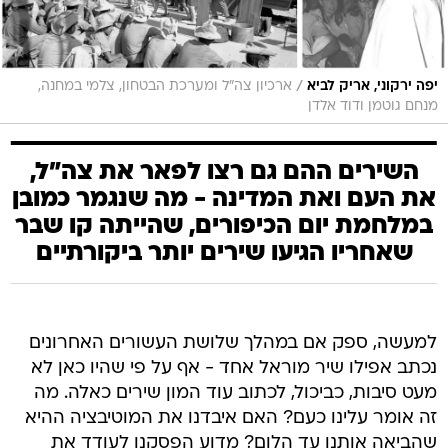
/
יפה ירקוני, אריק לביא
ארכיון צה"ל ומערכת הבטחון, צלמי במחנה,
מנחם גוטמן ודוד אלדן
השירים ההם גם רצו לפאר את צה"ל,
את העם ואת המדינה - מה שנגמר כמובן
במלחמת יום הכיפורים, שהייתה קו שבר
שאחריו הגיעו שירים יותר ביקורתיים
למעשה, ספק אם במהלך שלושת העשורים האחרונים
נכתב אפילו שיר מוראל אחד - אף על פי שהיו כאן לא
מעט סיבות, כביכול, לכתוב עוד המון שירים כאלה. מה
זה אומר עלינו כעם? האם איבדנו את המוטיבציה ההיא
שהביאה אותנו עד הלום? מדוע הפסקנו לעודד את