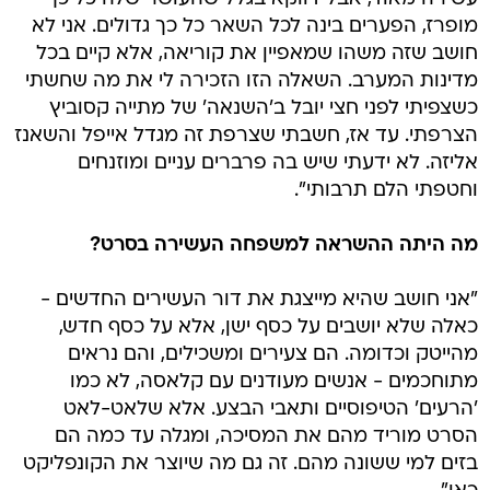
מופרז, הפערים בינה לכל השאר כל כך גדולים. אני לא
חושב שזה משהו שמאפיין את קוריאה, אלא קיים בכל
מדינות המערב. השאלה הזו הזכירה לי את מה שחשתי
כשצפיתי לפני חצי יובל ב'השנאה' של מתייה קסוביץ
הצרפתי. עד אז, חשבתי שצרפת זה מגדל אייפל והשאנז
אליזה. לא ידעתי שיש בה פרברים עניים ומוזנחים
וחטפתי הלם תרבותי".
מה היתה ההשראה למשפחה העשירה בסרט?
"אני חושב שהיא מייצגת את דור העשירים החדשים -
כאלה שלא יושבים על כסף ישן, אלא על כסף חדש,
מהייטק וכדומה. הם צעירים ומשכילים, והם נראים
מתוחכמים - אנשים מעודנים עם קלאסה, לא כמו
'הרעים' הטיפוסיים ותאבי הבצע. אלא שלאט-לאט
הסרט מוריד מהם את המסיכה, ומגלה עד כמה הם
בזים למי ששונה מהם. זה גם מה שיוצר את הקונפליקט