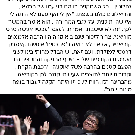
לחלוטין - כל השחקנים בו הם בני עמו של הבמאי,
והדיאלוגים כולם בשפתו. "אין לי ואף פעם לא היתה לי
איזושהי תוכנית-על לגבי הקריירה", הוא אומר בהקשר
לכך. "זה לא שישבתי ואמרתי לעצמי 'עכשיו אעשה סרט
קוריאני'. צריך לזכור שגם ב'אוקג'ה היו הרבה אלמנטים
קוריאניים, אז אני לא רואה ב'פרזיטים' איזשהו קאמבק
דרמטי למולדתי. ועם זאת, יש הבדל מהותי בינו לשני
הסרטים הקודמים שלי - היקף ההפקה והתקציב היו
הפעם קטנים בהרבה משל 'אוקג'ה' ו'רכבת הקרח',
וקרובים יותר לתוצרים שעשיתי קודם לכן בקוריאה.
מהבחינה הזו, רווח לי, כי זו היתה הקלה לעבוד בנפח
מינורי יותר".