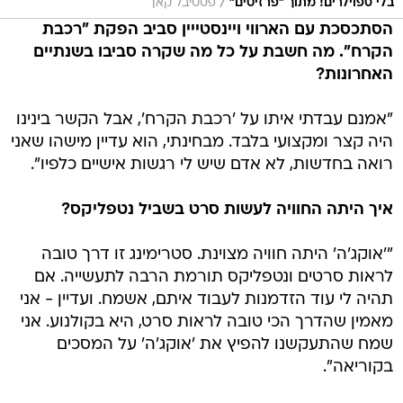
/
בלי ספוילרים! מתוך "פרזיטים"
פסטיבל קאן
הסתכסכת עם הארווי ויינסטייין סביב הפקת "רכבת
הקרח". מה חשבת על כל מה שקרה סביבו בשנתיים
האחרונות?
"אמנם עבדתי איתו על 'רכבת הקרח', אבל הקשר בינינו
היה קצר ומקצועי בלבד. מבחינתי, הוא עדיין מישהו שאני
רואה בחדשות, לא אדם שיש לי רגשות אישיים כלפיו".
איך היתה החוויה לעשות סרט בשביל נטפליקס?
"'אוקג'ה' היתה חוויה מצוינת. סטרימינג זו דרך טובה
לראות סרטים ונטפליקס תורמת הרבה לתעשייה. אם
תהיה לי עוד הזדמנות לעבוד איתם, אשמח. ועדיין - אני
מאמין שהדרך הכי טובה לראות סרט, היא בקולנוע. אני
שמח שהתעקשנו להפיץ את 'אוקג'ה' על המסכים
בקוריאה".