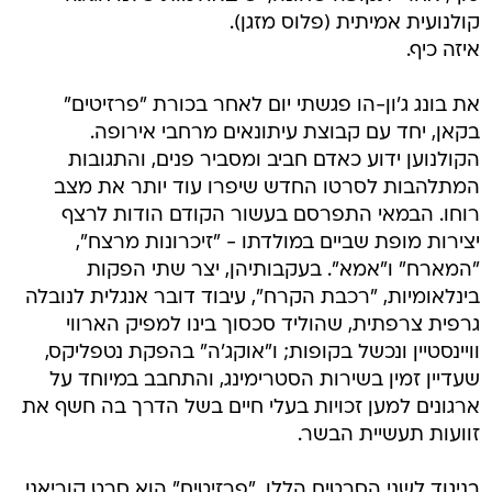
קולנועית אמיתית (פלוס מזגן).
איזה כיף.
את בונג ג'ון-הו פגשתי יום לאחר בכורת "פרזיטים"
בקאן, יחד עם קבוצת עיתונאים מרחבי אירופה.
הקולנוען ידוע כאדם חביב ומסביר פנים, והתגובות
המתלהבות לסרטו החדש שיפרו עוד יותר את מצב
רוחו. הבמאי התפרסם בעשור הקודם הודות לרצף
יצירות מופת שביים במולדתו - "זיכרונות מרצח",
"המארח" ו"אמא". בעקבותיהן, יצר שתי הפקות
בינלאומיות, "רכבת הקרח", עיבוד דובר אנגלית לנובלה
גרפית צרפתית, שהוליד סכסוך בינו למפיק הארווי
וויינסטיין ונכשל בקופות; ו"אוקג'ה" בהפקת נטפליקס,
שעדיין זמין בשירות הסטרימינג, והתחבב במיוחד על
ארגונים למען זכויות בעלי חיים בשל הדרך בה חשף את
זוועות תעשיית הבשר.
בניגוד לשני הסרטים הללו, "פרזיטים" הוא סרט קוריאני