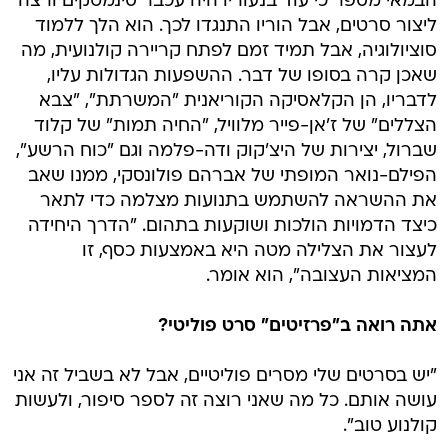
הבמאי מספר כי עוד בנעוריו היה עכבר סינמטקים ורצה
ליצור סרטים, אבל הוריו התנגדו לכך. הוא הלך ללמוד
סוציולוגיה, אבל תמיד זמם לפתח קריירה קולנועית, מה
שאכן קרה בסופו של דבר. ההשפעות הגדולות עליו,
לדבריו, הן הקלאסיקה הקוריאנית "המשרתת", "צבא
הצללים" של ז'אן-פייר מלוויל, "החיה תמות" של קלוד
שברול, יצירות של היצ'קוק ודה-פלמה וגם "כוח הרשע",
הפילם-נואר המופתי של אברהם פולונסקי, ממנו שאב
את ההשראה להשתמש בתנועות מצלמה כדי לתאר
כיצד הדמויות הולכות ושוקעות בתהום. "הדרך היחידה
לעצור את הצלילה מטה היא באמצעות כסף, זו
המציאות העצובה", הוא אומר.
אתה רואה ב"פרזיטים" סרט פוליטי?
"יש בסרטים שלי מסרים פוליטיים, אבל לא בשביל זה אני
עושה אותם. כל מה שאני רוצה זה לספר סיפור, ולעשות
קולנוע טוב".