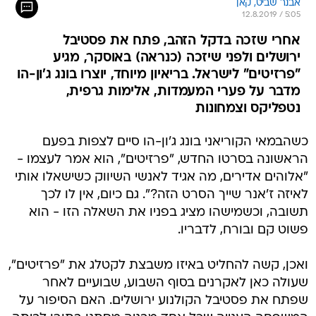
אבנר שביט, קאן
12.8.2019 / 5:05
אחרי שזכה בדקל הזהב, פתח את פסטיבל
ירושלים ולפני שיזכה (כנראה) באוסקר, מגיע
"פרזיטים" לישראל. בריאיון מיוחד, יוצרו בונג ג'ון-הו
מדבר על פערי המעמדות, אלימות גרפית,
נטפליקס וצמחונות
כשהבמאי הקוריאני בונג ג'ון-הו סיים לצפות בפעם
הראשונה בסרטו החדש, "פרזיטים", הוא אמר לעצמו -
"אלוהים אדירים, מה אגיד לאנשי השיווק כשישאלו אותי
לאיזה ז'אנר שייך הסרט הזה?". גם כיום, אין לו לכך
תשובה, וכשמישהו מציג בפניו את השאלה הזו - הוא
פשוט קם ובורח, לדבריו.
ואכן, קשה להחליט באיזו משבצת לקטלג את "פרזיטים",
שעולה כאן לאקרנים בסוף השבוע, שבועיים לאחר
שפתח את פסטיבל הקולנוע ירושלים. האם הסיפור על