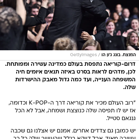
/
המנצח. בונג ג'ון הו
GettyImages
דרום-קוריאה נתפסת בעולם כמדינה עשירה ומפותחת.
לכן, מדהים לראות בסרט באיזה תנאים איומים חיה
המשפחה הענייה, ועד כמה גדול מאבק ההישרדות
שלה.
"רוב העולם מכיר את קוריאה דרך ה-K-POP וכדומה,
אז יש לו תפיסה שלה כנוצצת ושמחה, אבל לא הכל
גנגאם סטייל.
יש כמובן גם צדדים אחרים. אמנם יש אצלנו גם שכבה
עשירה מאוד, אבל דווקא בגלל שהעושר שלה כל כך