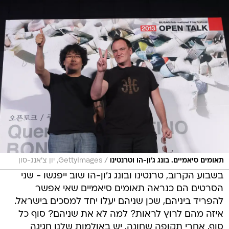
/
תאומים סיאמיים. בונג ג'ון-הו וטרנטינו
GettyImages, יון צ'אנג-סון
בשבוע הקרוב, טרנטינו ובונג ג'ון-הו שוב ייפגשו - שני
הסרטים הם כנראה תאומים סיאמיים שאי אפשר
להפריד ביניהם, שכן שניהם יעלו יחד למסכים בישראל.
איזה מהם לרוץ לראות? למה לא את שניהם? סוף כל
סוף, אחרי תקופה שחונה, יש באולמות שלנו חגיגה