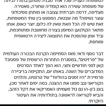
המשפחה הענייה שכל אחד מבניה מסתנן בתורו לביתה
של משפחה עשירה הוא קומדיה שחורה, סאטירה
מצליפה, דרמה חברתית עצובה או מותחן פסיכולוגי
עוצר נשימה? מה שבטוח, המפגש בין שתי המשפחות,
זאת שיש לה הכל וזאת שאין לה כלום, יוצר כאוס, אותו
מתאר הקולנוען המיומן בצורה מחושבת ומתוחכמת,
וביד אמן שהופכת את התוצאה ליצירה וירטואוזית
וסוחפת.
דבר נוסף ודאי: מאז הסתיימה הקרנת הבכורה העולמית
של "פרזיטים", במסגרת התחרות הרשמית של פסטיבל
קאן לפני חודשיים וחצי, הוא הפך לאחד הסרטים
המדוברים של השנה. באותו יום, התקיימה בריביירה
פרמיירת "היו זמנים בהוליווד" של טרנטינו, והלהיט
הקוריאני גנב ממנו את ההצגה. כמה ימים לאחר מכן,
בונג ג'ון-הו גם גזל מעמיתו האמריקאי את דקל הזהב,
והביא לקוריאה לראשונה בתולדותיה את העיטור
היוקרתי.