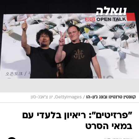
/
קוונטין טרנטינו ובונג ג'ון-הו
GettyImages, יון צ'אנג-סון
"פרזיטים": ריאיון בלעדי עם
במאי הסרט