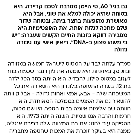
גם בגיל 60, סי היימן מסרבת לסכם קריירה. היא
בטוחה שהיא יכולה למלא את שוני, אבל היא
מאושרת מהופעות בחצר ביתה, ובטוחה שדור
שלם מחכה לגלות אותה. את האופטימיות היא
מסבירה דווקא בזכות החיים הקשים שעברה: "יש
בי משהו פצוע ב-DNA". ריאיון אישי עם גיבורה
גדולה
סמדר עלתה לבד על המטוס לישראל חמושה במזוודה
ובווקמן. באוזניות היא שמעה את ג'ון דנבר שכמוה בחר
לעזוב במטוס סילון. להבדיל, היא הייתה בסך הכל ילדה
בת 12. בשדה התעופה בלונדון היא השאירה את כל
המשפחה שלה - אבא, אמא ואחות גדולה - אבל קיוותה
להשאיר גם את הפצעים בממלכה המאוחדת. היא
חוותה שם אלימות איומה בבית הספר. היו שם מכות,
חרמות והרבה אנטישמיות. השנה הייתה 1973, היא
הספיקה עוד לחגוג את בת המצווה שלה בבירת אנגליה,
ממנה היא בעיקר זוכרת את המכות שחטפה מחבריה