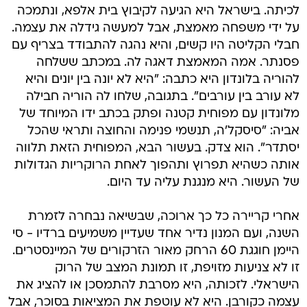
לכיתה. בישראל היא הגיעה לקיבוץ בית אלפא, ונתמכה
על ידי משפחה מאמצת, אבל למעשה גידלה את עצמה.
חבלי הקליטה היו קשים, והיא נהגה להתבודד בצריף עם
פסנתר. אמה המאמצת דאגה לה. במכתב ששלחה
להוריה בלונדון היא כתבה: "היא לא יונה בין יונים והיא
לא עורב בין עורבים". בתגובה, שלחו לה הוריה חבילה
מלונדון עם מפוחית קטנה ופתק בכתב ידו המיוחד של
אביה: "סיסקל'ה, תנשמי פנימה והחוצה ותראי שהכל
יסתדר". הוא צדק. בעשור הבא, המפוחית הזאת תלווה
אותה כשהיא תפרוץ ותהפוך לאחת הרוקריות הגדולות
של העשור. היא מנגנת עליה עד היום.
אחרי קריירה כל כך ארוכה, שבשיאה נבחרה לזמרת
השנה, ועם המנון נדיר אחד שעדיין משמיעים ברדיו - סי
היימן חוגגת 60 הרחק מאור הזרקורים של המיינסטרים.
זו לא צניעות מזויפת, זו תמונת המצב של הרוק
הישראלי. לזכותה, היא מסרבת להתמסכן או להציג את
עצמה כקורבן. היא לא עוטפת את המציאות בסוכר, אבל