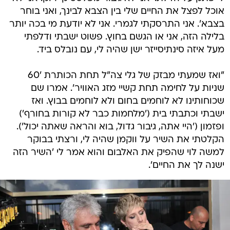
אוכל לפצל את החיים שלי בין הצבא לבינך, ואני בוחר
בצבא'. אני התרסקתי לגמרי. אני לא יודעת מי בכה יותר
בלילה הזה, אני או הגשם בחוץ. פשוט ישבתי ודלפתי
מעל איזה סינתיסייזר ישן שהיה לי, עם נובלס ביד.
"ואז שמעתי מבזק של גלי צה"ל תחת הכותרת '60
שניות על לחימה תחת קשיי מזג האוויר'. אמרו שם
שכוחותינו לא לוחמים בחום ולא לוחמים בבוץ. ואז
ישבתי וכתבתי בית ('מלחמות כבר לא קורות בחורף')
ופזמון ('היי אתה, גיבור גדול, בוא והראה שאתה יכול').
הקלטתי את השיר על ווקמן שהיה לי, ורצתי בבוקר
למשה לוי שהפיק את האלבום והוא אמר לי 'השיר הזה
ישנה לך את החיים'.