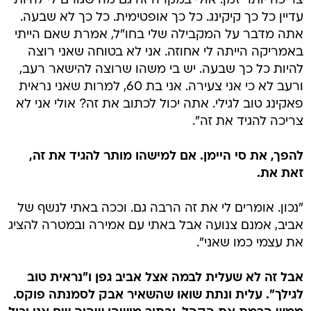
צריכה יותר זמן. אולי במקרה זה גם מה שגורם לי להיות
עדיין כל כך קיקינג. כל כך אופטימית. כל כך לא שבעה.
אתה מדבר על המקבילה שלי בחו"ל, אמרת שאם הייתי
באמריקה הייתה לי אחוזה. אני לא בטוחה שאני רוצה
להיות כל כך שבעה. יש בי משהו שרוצה להישאר רעב,
ורעב לא כי אני צעירה. אני בת 60, למרות שאני נראית
פאקינג טוב לגילי. אתה יכול לכתוב את זה? אולי אני לא
צריכה להגיד את זה".
להפך, את סי היימן. אם למישהו מותר להגיד את זה,
זאת את.
"נכון. אומרים לי את זה הרבה גם. וככה באתי לנשף של
אביב, אמנם צנועה אבל באתי עם אמירה ובמטרה להציג
את עצמי כמו שאני".
אבל זה לא שעלית לבמה אצל אביב גפן ו"נראית טוב
לגילך". עלית ונתת שואו שהשאיר אבק לסמנתה פוקס.