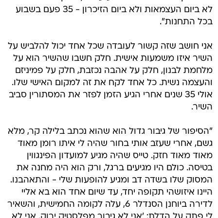
לא ביום העצמאות ולא ביום הזיכרון - 35 פעם בשבוע
בכל התחנות".
אני חושב שזה קשור לעובדה שכל אחד יכול להלביש על
השיר איזו משמעות אישית. חלק חשבו שהשיר הוא על
מלחמת לבנון, חלק על אהבה נכזבת, חלק על פמיניזם
והעצמה נשית. כל אחד לקח את זה למקום האישי שלו.
אולי 35 שנים אחרי הגיע הזמן לפזר את המסתורין סביב
השיר.
"הסיפור של גיבור גדול הוא שהוא נכתב בלילה קר, מלא
גשם, אחרי שעזב אותי בחור שהיה לי איתו רומן מאוד
מאוד מאוד חזק. טייס שהיה מגיע למועדון הפינגווין
בטיסה. כולם היו מגיעים ברגל, ורק הוא היה מחנה את
המסוק שלו בשדה דב ומגיע להופעות שלי - והתאהבנו.
היינו איזושהי תקופה יחד, עד שיום אחד הוא בא אליי
לדירה ביוחנן הסנדלר 6, עלה לקומה החמישית, והשאיר
לי פתק על הדלת: 'אני לא גיבור מפלסטיק ירוק. אני לא