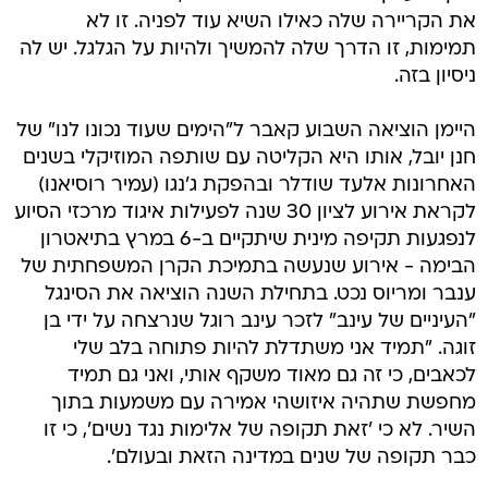
את הקריירה שלה כאילו השיא עוד לפניה. זו לא
תמימות, זו הדרך שלה להמשיך ולהיות על הגלגל. יש לה
ניסיון בזה.
היימן הוציאה השבוע קאבר ל"הימים שעוד נכונו לנו" של
חנן יובל, אותו היא הקליטה עם שותפה המוזיקלי בשנים
האחרונות אלעד שודלר ובהפקת ג'נגו (עמיר רוסיאנו)
לקראת אירוע לציון 30 שנה לפעילות איגוד מרכזי הסיוע
לנפגעות תקיפה מינית שיתקיים ב-6 במרץ בתיאטרון
הבימה - אירוע שנעשה בתמיכת הקרן המשפחתית של
ענבר ומריוס נכט. בתחילת השנה הוציאה את הסינגל
"העיניים של עינב" לזכר עינב רוגל שנרצחה על ידי בן
זוגה. "תמיד אני משתדלת להיות פתוחה בלב שלי
לכאבים, כי זה גם מאוד משקף אותי, ואני גם תמיד
מחפשת שתהיה איזושהי אמירה עם משמעות בתוך
השיר. לא כי 'זאת תקופה של אלימות נגד נשים', כי זו
כבר תקופה של שנים במדינה הזאת ובעולם'.