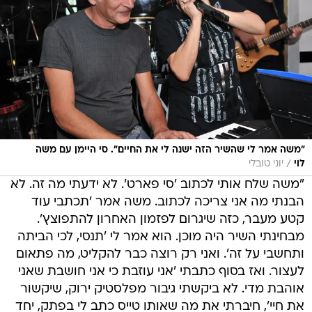
"משה אמר לי שהשיר הזה ישנה לי את החיים". סי היימן עם משה
/
לוי
יוני טובלי
"משה שלח אותי לכתוב 'סי פארט'. לא ידעתי מה זה. לא
הבנתי מה אני צריכה לכתוב. משה אמר 'תכתבי עוד
קטע מעבר, כזה שיגרום לפזמון האחרון להתפוצץ'.
מבחינתי השיר היה מוכן. הוא אמר לי 'תנסי, לכי הביתה
ותחשבי על זה'. ואני רק רוצה כבר להקליט, מה פתאום
לעצור. ואז בסוף כתבתי 'אני עוזבת כי אני חושבת שאני
אוהבת מדי. לא ביקשתי גיבור מפלסטיק ירוק, שיקשור
את חיי', חיברתי את מה שאותו טייס כתב לי בפתק, יחד