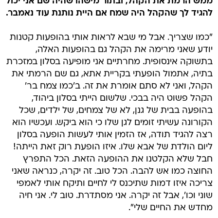
ממש הרמת את הקהל, ובתור מישהו שהיה שם אני יכול
להגיד לך שהקהל היה שמח אם היית נותנת עוד נאמבר.
"כמו שצריך. אבל מי שבא לראות אותי בהופעות קטנות
יודע שאני מרימה את הקהל גם בהופעות האלה,
בתשוקה אינסופית. מחרתיים אני מופיעה בסלון במזכרת
בתיה, אתמול הופעתי בקריית אתא, גם שם הרמתי את
הקהל, ואני לא סתם אומרת את זה. ב'כמו צמח בר'
הקהל פשוט היה בבכי. שלשום הייתי בסלון ביהוד,
בהופעה בבית של גנן, לא של צמחים, של ילדים, שכל
הקורונה עשיתי זומים לגן שלו כי הוא ביקש. ועכשיו הוא
רצה להגיד תודה, אז הזמין אותי לעשות הופעה בסלון
ליום הולדת של אבא שלו. איזו הופעת רוק זאת הייתה!
חבל שלא הקלטנו את ההופעה הזאת. הכל התפרץ
החוצה כמו אש להבה. הכל טוב. זה יקרה, כנראה שאני
צריכה איזו דמות שתיכנס לי לחיים ותיקח אותי לאמפי
שוני וכו', אבל זה יקרה. אני מסתדרת. טוב לי. אני חיה
מחדש את החיים שלי".