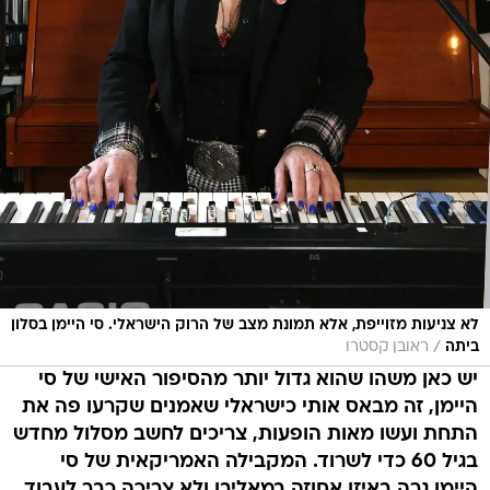
לא צניעות מזוייפת, אלא תמונת מצב של הרוק הישראלי. סי היימן בסלון
/
ביתה
ראובן קסטרו
יש כאן משהו שהוא גדול יותר מהסיפור האישי של סי
היימן, זה מבאס אותי כישראלי שאמנים שקרעו פה את
התחת ועשו מאות הופעות, צריכים לחשב מסלול מחדש
בגיל 60 כדי לשרוד. המקבילה האמריקאית של סי
היימן גרה באיזו אחוזה במאליבו ולא צריכה כבר לעבוד