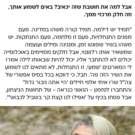
אבל למה את חושבת שזה יכאיב? באים לשמוע אותך,
וזה חלק מרכזי ממך.
"תמיד יש דילמה. תמיד קורה משהו במדינה. פעם
מפנים התנחלויות, פעם זו מלחמה, פעם התנתקות. יש
משהו בשיר שפוגש זמן, ומנגינה ומילים ועוצמה
שמשאיר אותו רלוונטי, אבל חלקים מסויימים באוכלוסייה
יכולים לא להתחבר אליו. יכול להיות שבאותו לילה אמרו
לי המארגנים 'שמעי, זו התנחלות, לא מתאים לנו לשמוע
את השיר הזה פה'. חבל, כי דווקא בכל בסיס אפשרי של
צה"ל שרו איתי אלפי חיילים 'היי אתה גיבור גדול'
והתחברו לפזמון - הגאוני כנראה - של תחושת הניצחון,
אבל פסחו בכיף על 'אפילו לנו קצת קר בשביל לכבוש'".