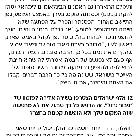
ותיסלם התארחו גם האמנים הבינלאומיים לימהאל (סולן
להקת קג'גוגו) וסמנתה פוקס. בערך באמצע המופע, גפן
התיישב מאחורי הפסנתר והכריז על הפתעה שלא
הייתה בפרסומים למופע. "אני גדלתי בנתניה והייתי הולך
להופעות כדי לבהות בה", סיפר גפן לקהל באמפי פארק
ראשון לציון, "מדובר באדם מאוד מוכשר ומאוד אמיץ
שהקדים את זמנו בכל כך הרבה מובנים. תמיד דיברנו,
אף פעם לא נפגשנו על הבמה. אמרתי לה שהיא חייבת
לבוא לפה ולהופיע בהפתעה. מדובר בשיר מופת של
האייטיז בישראל, ששינה פה כל כך הרבה דברים. קבלו
את האחת והיחידה, את סי היימן".
12 אלף ישראלים הצטרפו בשירה אדירה לפזמון של
"גיבור גדול". זה הרגיש כל כך טבעי. את לא מרגישה
שזה המקום שלך ולא הופעות קטנות בחצר?
"וואלה, הדרך יותר חכמה מההולך. יכול להיות שאני