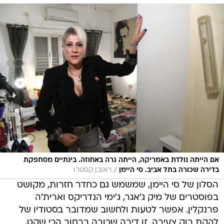
אם הייתה נולדת באמריקה, הייתה גרה באחוזה. בינתיים מסתפקת
/
בדירה שכורה בתל אביב. סי היימן
ראובן קסטרו
הסלון של סי היימן, שמשמש גם כחדר חזרות, מקושט
בפוסטרים של מיק ג'אגר, ג'ימי הנדריקס וארית'ה
פרנקלין. אפשר לטעות ולחשוב שמדובר בסטודיו של
להקת רוק צעירה. זו דירה שכורה ברחוב הכי שקט,