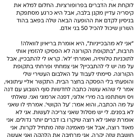
לוקחת את הדברים בפרופורציות. החלום למלא את
קיסריה עדיין מקנן בלבה, אבל היא כרגע מסתפקת
בניסיון לקדם את ההופעה הבאה שלה בפאב בהוד
השרון שיכול להכיל 50 בני אדם.
"אני לא מהבכייניות", היא אומרת בריאיון לוואלה!
תרבות, "בתקופת הקורונה לא הפסיקו להזמין אותי
לתוכניות טלוויזיה, ואמרתי 'לא'. קראו לי להתבכיין, אבל
על מה יש לי להתבכיין? אני צמחתי ופרחתי בתקופת
הקורונה. סיימתי לעבוד על האלבום העשירי שלי
והופעתי בלי הפסקה בחצר הבית. התקשר אליי עיתונאי,
אמר לי שהוא עושה כתבה לחדשות סוף השבוע עם דנה
ויס וישתתפו בה מירי אלוני, דפנה ארמוני ואני. שאלתי
על מה הכתבה, והוא אמר: 'על הקושי'. אמרתי לו שאני
לא בפנים. לי יש מסלול שאני צריכה לעשות. אני לא
אומרת שאני לא רוצה שיקרו בו דברים יותר גדולים. אני
מאוד רוצה, אבל אני מאמינה שזה מתחיל לקרות. אני
חושבת שזה יקרה. אני מרחיבה את הלהקה ואני אעשה