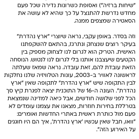
"שיחות ברזיה") ואסופת כשרונות נדירה שכל פעם
מחדש נדרשת להתנצל על כך שהיא לא עושה את
הסאטירה שמצפים ממנה.
וזה בסדר. באופן עקבי, נראה שיוצרי "ארץ נהדרת"
בעיקר רוצים שנצחק ונתרגז, בהתאם להשקפתנו
האישית. הטריק הוא לגרום לנו לצחוק מספיק בין
הקטעים שיעצבנו אותנו בלי לגרום לנו לנטוש. הנוסחה
הזאת עובדת להם, זאת עובדה. נראה שמאז שעלתה
לראשונה לאוויר ב-2003, עונות הטלוויזיה שלנו נחלקות
לבין התקופה שיש "ארץ נהדרת" לתקופה שאין "ארץ
נהדרת". העונה ה-16 של התוכנית יצאה לפגרת קיץ סך
הכל לפני שלושה חודשים, אבל כיאה למדינה שנמצאת
בטרללת בחירות חוזרות, מצאנו את עצמנו עומדים לא
פעם מול כותרת ראשית באתרי החדשות ואומרים:
"וואו, חבל שאין עכשיו 'ארץ נהדרת', איך הם היו חוגגים
על האירוע הזה".