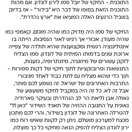
התוכנית - החיקוי של יובל סמו לירון לונדון. אם מהות
התוכנית הזאת בסופו של דבר היא "בידור" - אז בדיוק
בשביל הרגעים האלה המציאו את "ארץ נהדרת".
החיקוי של סמו היה מדויק כמו שהיה מוגזם. קאמפי כמו
שהיה מעודן. אכזרי אך רגיש לאור הנסיבות. הייתה בו
אינטליגנציה רגשית ומקצוענות שהיא תולדה של צפייה
ארוכת שנים בדמותו המיתית של לונדון. סמו הצליח
לזקק עשורים של מיזוגניה, מיזנתרופיה, גזענות,
התנשאות ופרובוקציות לתוך חיקוי של דקות ספורות -
תוך כדי שהוא מצליח גם לתת כבוד לאחד מגיבורי
התרבות האחרונים של ישראל. זה נשמע לכם סותר,
אבל זה לא. כל זה היה במקביל לחיקוי משעשע של
גאולה אבן (ליאת הר לב הנהדרת) ובעיקר פארודיה
גאונית על התגובה ההזויה של תאגיד השידור "כאן 11"
להטרלה האחרונה של לונדון בשידור, והרי לכם מתכון
מנצח למערכון מושלם. ניתן רק לקוות שאיש רוח כמו
ירון לונדון הצליח להפיק הנאה מחיקוי כל כך מוצלח,