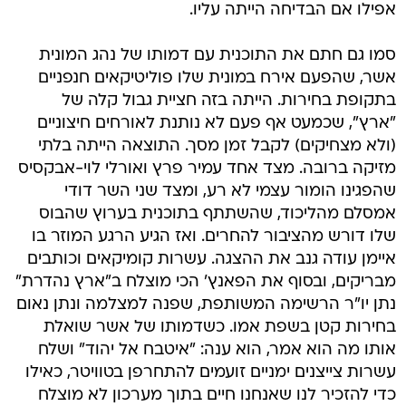
אפילו אם הבדיחה הייתה עליו.
סמו גם חתם את התוכנית עם דמותו של נהג המונית
אשר, שהפעם אירח במונית שלו פוליטיקאים חנפניים
בתקופת בחירות. הייתה בזה חציית גבול קלה של
"ארץ", שכמעט אף פעם לא נותנת לאורחים חיצוניים
(ולא מצחיקים) לקבל זמן מסך. התוצאה הייתה בלתי
מזיקה ברובה. מצד אחד עמיר פרץ ואורלי לוי-אבקסיס
שהפגינו הומור עצמי לא רע, ומצד שני השר דודי
אמסלם מהליכוד, שהשתתף בתוכנית בערוץ שהבוס
שלו דורש מהציבור להחרים. ואז הגיע הרגע המוזר בו
איימן עודה גנב את ההצגה. עשרות קומיקאים וכותבים
מבריקים, ובסוף את הפאנץ' הכי מוצלח ב"ארץ נהדרת"
נתן יו"ר הרשימה המשותפת, שפנה למצלמה ונתן נאום
בחירות קטן בשפת אמו. כשדמותו של אשר שואלת
אותו מה הוא אמר, הוא ענה: "איטבח אל יהוד" ושלח
עשרות צייצנים ימניים זועמים להתחרפן בטוויטר, כאילו
כדי להזכיר לנו שאנחנו חיים בתוך מערכון לא מוצלח