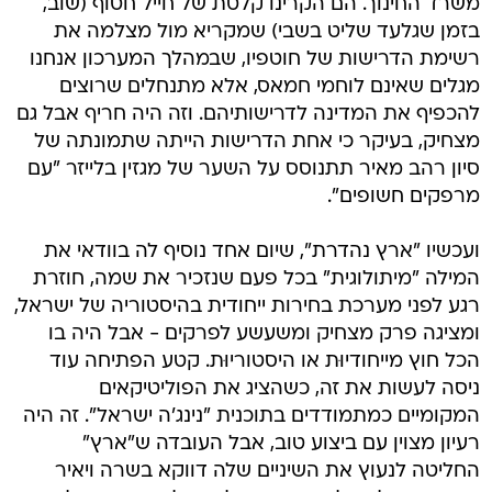
משרד החינוך. הם הקרינו קלטת של חייל חטוף (שוב,
בזמן שגלעד שליט בשבי) שמקריא מול מצלמה את
רשימת הדרישות של חוטפיו, שבמהלך המערכון אנחנו
מגלים שאינם לוחמי חמאס, אלא מתנחלים שרוצים
להכפיף את המדינה לדרישותיהם. וזה היה חריף אבל גם
מצחיק, בעיקר כי אחת הדרישות הייתה שתמונתה של
סיון רהב מאיר תתנוסס על השער של מגזין בלייזר "עם
מרפקים חשופים".
ועכשיו "ארץ נהדרת", שיום אחד נוסיף לה בוודאי את
המילה "מיתולוגית" בכל פעם שנזכיר את שמה, חוזרת
רגע לפני מערכת בחירות ייחודית בהיסטוריה של ישראל,
ומציגה פרק מצחיק ומשעשע לפרקים - אבל היה בו
הכל חוץ מייחודיוּת או היסטוריוּת. קטע הפתיחה עוד
ניסה לעשות את זה, כשהציג את הפוליטיקאים
המקומיים כמתמודדים בתוכנית "נינג'ה ישראל". זה היה
רעיון מצוין עם ביצוע טוב, אבל העובדה ש"ארץ"
החליטה לנעוץ את השיניים שלה דווקא בשרה ויאיר