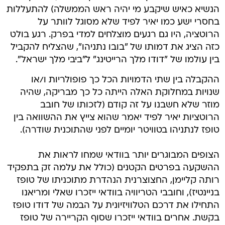
הנשיא כאיש שיקבע מי יהיה ראש הממשלה) להתעללות
בחסרי ישע כמו יאיר לפיד שלא מסוגל לוותר על
הרוטציה, היו גם רגעים מוצלחים למדי בפרק. רגע בולט
כזה הציג את דמותו של "בובו נתניהו", שהצליח להקביל
בין עולמו של "דודו מלך הרייטינג" ל"ביבי מלך ישראל".
ההקבלה בין שתי הדמויות הכל כך פופולריות ו/או
שנויות במחלוקת האלה הייתה כל כך מבריקה, שהיה
מוזר שלא חשבנו על זה קודם (לזכותו של חובב
הרוטציות יאיר לפיד יאמר שהוא צייץ את ההשוואה בין
טופז לנתניהו בטוויטר יומיים לפני שהתוכנית שודרה).
הצופים המבוגרים יותר בוודאי שמחו לראות את
ההשקעה בפרטים הקטנים (כולל את עלמה זק בתפקיד
רותה קליימן, החצוצרנית הנהדרת מתוכניתו של טופז
בניינטיז), וחובבי הטריוויה בוודאי ייזכרו שאלי ומריאנו
התחילו את דרכם הטלוויזיונית על הבמה של דודו טופז
בקשת. אחרים בוודאי ייזכרו שסוף הקריירה של טופז