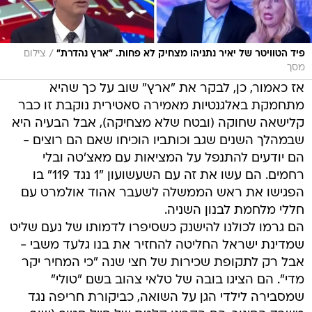
/
פיד הטוויטר של יאיר נתניהו מצחיק לא פחות. "ארץ נהדרת"
צילום
מסך
אז כאמור, כן, לבקר את "ארץ" שוב על כך שהיא
מתחמקת באלגנטיות מאמירה סאטירית נוקבת זו כבר
קלישאה שחוקה (ובטח שלא מצחיקה), אבל הבעיה היא
שבמהלך השנים שגב וכותביו הוכיחו שאם הם רוצים -
הם יודעים להתנפל על המציאות עם מאצ'טה ובלי
רחמים. הם עשו את זה עם השעשועון "1 נגד 119" בו
הפגישו את ראש הממשלה לשעבר אהוד אולמרט עם
חללי מלחמת לבנון השניה.
הם גרמו לכולנו להישנק כשסיפרו לדמותו של נעם שליט
שמדינת ישראל החליטה להחזיר את בנו גלעד משבי -
אבל רק לתקופת שכירות של חצי שנה "כי המחיר יקר
מדי". הם הציגו בובה של טלאי צהוב בשם "טולי"
שמסבירה לילדי הגן על השואה, כביקורת חריפה נגד