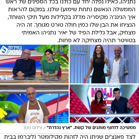
נתניהו, כאילו נפלה יחד עם כולנו בכל הספינים של ראש
הממשלה הנאשם (תחת שימוע) שלנו. במקום להראות
איך הנינג'ה מקיסריה מדלג בקלילות מעל תיקי השוחד,
הנציחו את הבן שלו כמין חולה טורט מגוחך. זה היה
מצחיק, אבל גלילת הפיד של יאיר נתניהו האמיתי
בטוויטר תהיה מצחיקה לא פחות.
/
ממשיכה לדחוף מותגים של קשת. "ארץ נהדרת"
צילום מסך
לצד פאנצ'ים שניתן היה לזהות מקילומטר (ליברמן בבית