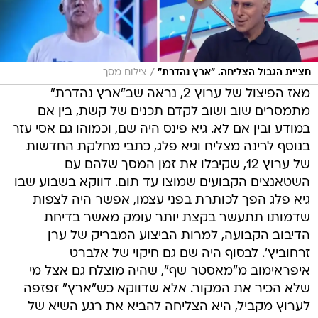
/
חציית הגבול הצליחה. "ארץ נהדרת"
צילום מסך
מאז הפיצול של ערוץ 2, נראה שב"ארץ נהדרת"
מתמסרים שוב ושוב לקדם תכנים של קשת, בין אם
במודע ובין אם לא. גיא פינס היה שם, וכמוהו גם אסי עזר
בנוסף לרינה מצליח וגיא פלג, כתבי מחלקת החדשות
של ערוץ 12, שקיבלו את זמן המסך שלהם עם
השטאנצים הקבועים שמוצו עד תום. דווקא בשבוע שבו
גיא פלג הפך לכותרת בפני עצמו, אפשר היה לצפות
שדמותו תתעשר בקצת יותר עומק מאשר בדיחת
הדיבוב הקבועה, למרות הביצוע המבריק של ערן
זרחוביץ'. לבסוף היה שם גם חיקוי של אלברט
איפראימוב מ"מאסטר שף", שהיה מוצלח גם אצל מי
שלא הכיר את המקור. אלא שדווקא כש"ארץ" זפזפה
לערוץ מקביל, היא הצליחה להביא את רגע השיא של