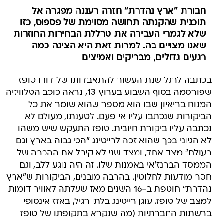
חבורת "ארץ נהדרת" חזרה רעננה מפגרה אל
תוכנית שהקנתה תחושה מסוימת של פספוס, כזו
שלא לגמרי העבירה את טרללת הבחירות החוזרות
שאנו מצויים בה. למרות זאת היא הציגה כמה
רגעים גדולים, מבריקים ואמיצים
בכתבה לרגל שנת העשור להתאבדותו של דודו טופז
שפורסמה בסוף השבוע בערוץ 13, נראה כוכב הטלוויזיה
המנוח בריאיון שבו הוא מספר שהוא שומר את כל
הביקורות שנכתבו עליו אי פעם. לטענתו, מעולם לא
נכתבה עליו ביקורת חיובית. טופז התעקש שיש משהו
לא הגיוני בכך שהוא זכה לרייטינג "הכי גבוה בארץ וגם
בעולם" מצד אחד, ומצד שני לא קיבל את ההכרה של
הממסד הברנז'אי באמנות שלו. זה היה נוגע ללב, וגם
חסר מודעות לחלוטין. בהרבה מובנים, הביקורות ש"ארץ
נהדרת" חוטפת ב-16 השנים מאז שעלתה לאוויר דומות
למצב של טופז. עוגן רייטינג בלתי רגיל, באזז אינסופי
ברשתות החברתיות (מה שנקרא בתקופתו של טופז