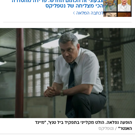
צבעוני זה הכתום החדש: פרידה מהסדרה
הכי מצליחה של נטפליקס
לכתבה המלאה
הופעה נפלאה. הולט מקלייני בתפקיד ביל טנץ', "מיינד
/
האנטר"
נטפליקס