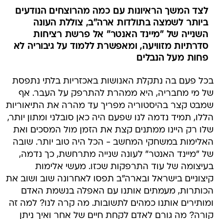
לצד המשך הראיונות עם כמה מהרוצחים הנודעים
ביותר לשמצה בתולדות ארה"ב, צוללת העונה
השנייה של "מיינד האנטר" אל פרשת רציחות
סדרתיות מזוויעה, ומאפשרת ללמוד על גיבוריה לא
פחות מעל הנבלים
בכל פעם בה נתקלת האנושות באכזריות בלתי נתפסת
של מי מחבריה, היא ממהרת להתרפק על העבר. אף
שמבט קצר בהיסטוריה מפריך עד מהרה את התיאוריות
הללו, תמיד נדמה לנו שפעם היה כאן סובלני ומתון יותר,
שלו רק היינו ממתנים קצת את הזמן מול המסכים ואת
האלימות במשחקי המחשב - הכל היה טוב יותר. שובה
של "מיינד האנטר" לעונה שנייה מתרחשת, כך נדמה,
בעיצומה של עוד התרפקות שכזו. מעשי אלימות
קיצוניים בישראל ובארה"ב תפסו לאחרונה שוב ושוב את
הכותרות, מעמתים אותנו עם האפלה בנשמת האדם
ומותירים אותנו כמהים לתשובות. מה קרה לנו? למה זה
קורה? מה גורם לאדם לקחת חיים של אחר ואיך ניתן