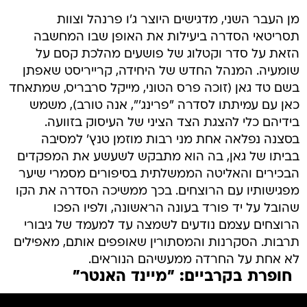
מן העבר השני, מדגישים היוצר ג'ו פרנהל וצוות
תסריטאי הסדרה ביעילות את האופן שבו המחשבה
הזאת על סדר וקטלוג של פושעים מהלכת קסם על
שומעיה. המנהל החדש של היחידה, קרייריסט שאפתן
בשם טד גאן (זוכה פרס הטוני, מייקל סרבריס, שמתאחד
כאן עם עמיתתו לסדרה "פרינג'", אנה טורב), משמש
בידיהם כלי להצגת הצד הציני של העיסוק בזוועה.
בסצנה נפלאה אחת מני רבות מוזמן טנץ' למסיבה
בביתו של גאן, בה הוא מתבקש לשעשע את המפקדים
הבכירים והאליטה הממשלתית בסיפורים מסמרי שיער
מפגישותיו עם הרוצחים. בכך ממשיכה הסדרה את הקו
שהובל על יד פורד בעונה הראשונה, ולפיו הפכו
הרוצחים עצמם נודעים לשמצה עד למעמד של גיבורי
תרבות. הסקרנות והמסתורין שאופפים אותם, מאפילים
לא אחת על החרדה ממעשיהם הנוראים.
חופרת בקרביים: "מיינד האנטר"