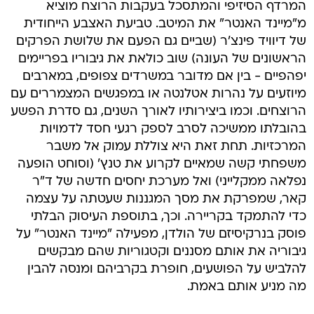
המרדף הסיזיפי והמתסכל בעקבות הרוצח מוציא
מ"מיינד האנטר" את המיטב. טביעת האצבע הייחודית
של דיוויד פינצ'ר (שביים גם הפעם את שלושת הפרקים
הראשונים של העונה) שוב כולאת את גיבוריו בפריימים
יפהפיים - בין אם מדובר במשרדים צפופים, במארבים
מיוזעים על נהרות אטלנטה או במפגשים המצמררים עם
הרוצחים. וכמו ביצירותיו לאורך השנים, גם סדרת הפשע
בהובלתו ממשיכה לסרב לספק רגעי חסד לדמויות
המרכזיות. תחת זאת היא צוללת עמוק אל משבר
משפחתי קשה שמאיים לקרוע את טנץ' (וסוחט הופעה
נפלאה ממקלייני) ואל מערכת יחסים חדשה של ד"ר
קאר, שמפרקת את מסך המגננות שעטתה על עצמה
כדי להתמקד בקריירה. וכך, בתוספת העיסוק הבלתי
פוסק בנרקיסיזם של הולדן, מפעילה "מיינד האנטר" על
גיבוריה את אותם מסננים וקטגוריות שהם מבקשים
להלביש על הפושעים, חופרת בקרביהם ומנסה להבין
מה מניע אותם באמת.