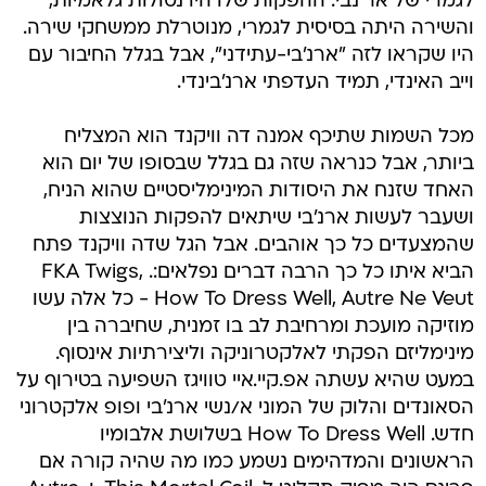
לגמרי של אר'נבי. ההפקות שלו היו נטולות גלאמיות,
והשירה היתה בסיסית לגמרי, מנוטרלת ממשחקי שירה.
היו שקראו לזה "ארנ'בי-עתידני", אבל בגלל החיבור עם
וייב האינדי, תמיד העדפתי ארנ'בינדי.
מכל השמות שתיכף אמנה דה וויקנד הוא המצליח
ביותר, אבל כנראה שזה גם בגלל שבסופו של יום הוא
האחד שזנח את היסודות המינימליסטיים שהוא הניח,
ושעבר לעשות ארנ'בי שיתאים להפקות הנוצצות
שהמצעדים כל כך אוהבים. אבל הגל שדה וויקנד פתח
הביא איתו כל כך הרבה דברים נפלאים:. FKA Twigs,
How To Dress Well, Autre Ne Veut - כל אלה עשו
מוזיקה מועכת ומרחיבת לב בו זמנית, שחיברה בין
מינימליזם הפקתי לאלקטרוניקה וליצירתיות אינסוף.
במעט שהיא עשתה אפ.קיי.איי טוויגז השפיעה בטירוף על
הסאונדים והלוק של המוני א/נשי ארנ'בי ופופ אלקטרוני
חדש. How To Dress Well בשלושת אלבומיו
הראשונים והמדהימים נשמע כמו מה שהיה קורה אם