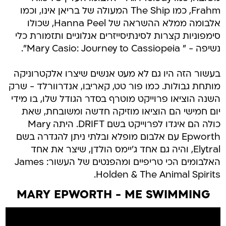
Frahm, כמו The Ship המעולה של בריאן אינו, וכמו
אלבומה ממלא ההשראה של Hanna Peel, שכולו
סימפוניות קצרות לסינתיסייזרים אנלוגיים ותזמורת כלי
נשיפה - " Mary Casio: Journey to Cassiopeia".
בעשור הזה היו גם לא מעט אנשים שיצרו אלקטרוניקה
מותחת גבולות. כמו פור טט, קאריבו, אנדרוורלד - שרק
השנה הוציאו פרוייקט מוטרף בסדר הגודל שלו, בו מידי
יום חמישי הם הוציאו מוזיקה חדשה ומשובחת, שאת
כולה הם איגדו לפרוייקט בשם DRIFT. היתה Mary
Epworth עם אלבום מופלא ובלתי ניתן להגדרה בשם
Elytral, והיה גם אחד ג'יימס הולדן, שיצר את אחד
האלבומים הכי טריפיים ומהפנטים של העשור: James
Holden & The Animal Spirits.
MARY EPWORTH - ME SWIMMING