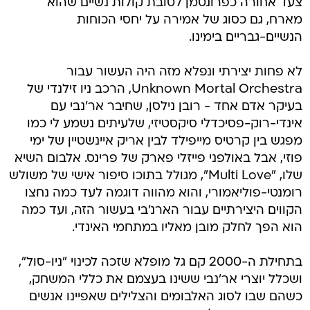
צעד אחורה כפרונטמן לטובת קולות נשיים שהוא
מארח, גם כסוג של אמירה על יחסי הכוחות
הנשיים-גבריים בימינו.
לא פחות יצירתי ונפלא מזה היה העשור עבור
Unknown Mortal Orchestra, הרכב ניו זילנדי של
בעיקר אדם אחד - רובן נילסן, שחיבר אר'נבי עם
אינדי-רוק-פסיכדלי סיקסטיזי, שלעיתים נשמע לי כמו
מפגש בין קרטיס מייפילד לבין אריק איינשטיין של ימי
פוזי, אבל באולפני פייזלי פארק של פרינס. אלבום השיא
שלו, "Multi Love", מגולל בתוכו סיפור אישי של משולש
רומנטי-פוליאמורי, והוא מהווה דוגמה לעד כמה נחצו
הקווים היצירתיים עבור הארנ'בי בעשור הזה, ועד כמה
הוא הפך לחלק מובן מאליו במתחמי האינדי.
בתחילת ה-2000 קם גל מופלא שזכה לכינוי "ניו-סול",
ושכלל יוצרי אר'נבי ששינו בעצמם את כללי המשחק,
כשהם שבו לסוג האלבומים והצלילים שאפיינו אנשים