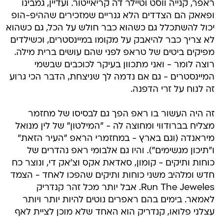
ראפר, קנייה ווסט וטיילר דה קריאייטור. ועדיין, גמבינו
ופאאק הם הצדדים הלא גנריים שמזכירים שההיפ-הופ
יכול להשתכלל גם כשהוא כבר חולש על הכל, גם כשהוא
לא צריך כבר להיאבק על מקומו במיינסטרים, וכשילדים
מפיקים ביטים של טראפ לפני שהם עושים ברית מילה.
רוצה לומר - ואני מתכוון בעיקר לכוכבים שבשמי
המיינסטרים - גם אם נדמה לך שניצחת, הדבר הכי גרוע
זה לנוח על זרי הדפנה.
זה היה העשור בו ראפ הפך גם לבסיסו של מחזמר
מצליח בברודווי ומחוצה לה - "המילטון" של לין מנואל
מיראנדה (וגם בארץ - במחזמרי הראפ "העיר הזאת"
ו"תיכון מגשימים"). והיו גם אלבומי ראפ נהדרים של
כוחות ותיקים - קומון, סאדאת אקס וצ'אק די, ונוצר כח
חדש ומלהיב משני כוחות ותיקים שהפכו לאחד - הצמד
Run The Jeweles. אבל יותר מכל זהר קנדריק
לאמאר. בימים בהם ראפרים נוטים להיות יותר ויותר
עצלני פלואו, קנדריק הוא האחד שלא מוכן לציית לאף