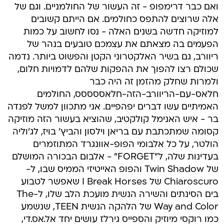
ואם כבר דרימפופ - זה העשור של החולמניים. וגם של
אלה שרוצים להתפס כחולמים. אם הייתם קשובים
למוזיקה חדשה בשנים האלה - נסו לחשוב על כמות
הפעמים בה מצאתם את עצמכם טובעים בנהר של
ריוורב, גם בשיר האלקטרוני הקטן והפשוט ביותר. נדמה
שכולם רצו להפוך את ההפקות שלהם לדמויות חלום,
ולמרות שחלק מהזמן זה היה כבר
חלאס-עם-הריוורב-הזה-חלאססססס, החולמים
האמיתיים עשו דברים יפהפיים. אני מתכוון למשל לפנדה
בר - איש האנימל קולקטיב, שהוציא בעשור הזה מוזיקה
קסומה שמתכתבת עם בריאן וילסון והביץ' בויז, לג'וליה
הולטר, על כל אלבומי הפופ-אוונגרד המתוזמרים
בעדינות שלה, ל"FORGET" - אלבום הבכורה המושלם
של Twin Shadow והפופ האייטיזי הממיס שבו, ל-
Chiaroscuro של I Break Horses שאפשר לטבוע
בים הסינתים והשירה הנשית מועכת הלב שלו, ל-The
Way and Color של הלהקה הנשית TEEN, שנשמע
כמו רוקסי מיוזיק והספייס גירלז עושים יחד אל.אס.די,