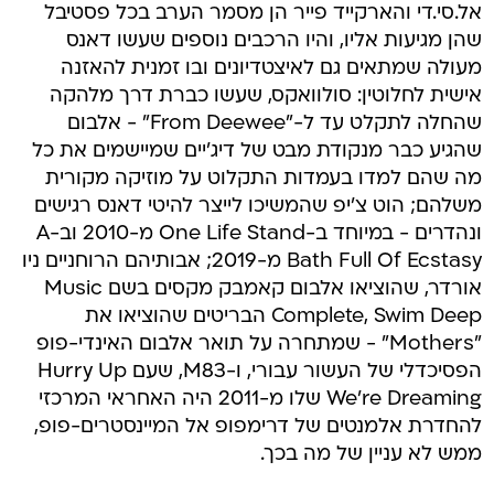
אל.סי.די והארקייד פייר הן מסמר הערב בכל פסטיבל
שהן מגיעות אליו, והיו הרכבים נוספים שעשו דאנס
מעולה שמתאים גם לאיצטדיונים ובו זמנית להאזנה
אישית לחלוטין: סולוואקס, שעשו כברת דרך מלהקה
שהחלה לתקלט עד ל-"From Deewee" - אלבום
שהגיע כבר מנקודת מבט של דיג'יים שמיישמים את כל
מה שהם למדו בעמדות התקלוט על מוזיקה מקורית
משלהם; הוט צ'יפ שהמשיכו לייצר להיטי דאנס רגישים
ונהדרים - במיוחד ב-One Life Stand מ-2010 וב-A
Bath Full Of Ecstasy מ-2019; אבותיהם הרוחניים ניו
אורדר, שהוציאו אלבום קאמבק מקסים בשם Music
Complete, Swim Deep הבריטים שהוציאו את
"Mothers" - שמתחרה על תואר אלבום האינדי-פופ
הפסיכדלי של העשור עבורי, ו-M83, שעם Hurry Up
We're Dreaming שלו מ-2011 היה האחראי המרכזי
להחדרת אלמנטים של דרימפופ אל המיינסטרים-פופ,
ממש לא עניין של מה בכך.