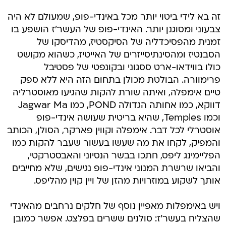
זה בא לידי ביטוי יותר מכל באינדי-פופ, שמעולם לא היה
צבעוני ומסוגנן יותר. האינדי-פופ של העשר'ז הושפע בו
זמנית מהפסיכדליה של הסיקסטיז, מהדיסקו של
הסבנטיז ומהסינתיסייזרים של האייטיז, כשהוא מקושט
כולו בווידאו-ארט ססגוני ובקונפטי של פסטיבל
פרימוורה. הבולטת מכולן בתחום הזה היא ללא ספק
טיים אימפלה, ואיתה שורת להקות שהגיעו מאוסטרליה
דווקא, כמו אחותה הגדולה POND, כמו Jagwar Ma
וכמו Temples, שהיא בריטית שעושה אינדי-פופ
אוסטרלי לכל דבר. אימפלה וקווין פארקר, הסולן, הכותב
והמפיק, לקחו את מה שעשו בעשור שעבר להקות כמו
הפליימינג ליפס, חתכו בבשר הנסיוני והאבסטרקטי,
והביאו שרשרת המנוני אינדי-פופ נגישים, שלא מחייבים
אותך לשקוע במוזרויות מהזן של ויין קוין מהליפס.
ויש באימפלות מאפיין נוסף של חלקים נרחבים מהאינדי
שהצליח בעשר'ז: סולנים ששרים בפלצט. אפשר כמובן