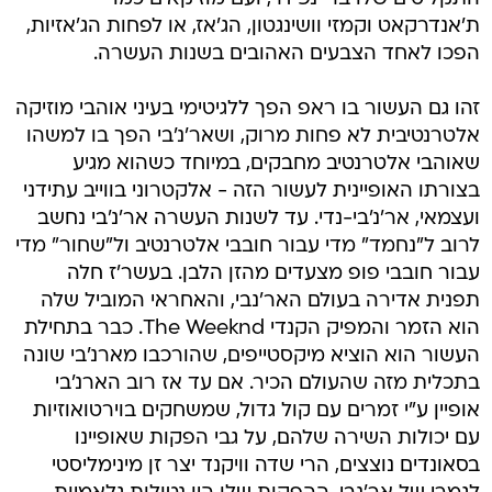
ת'אנדרקאט וקמזי וושינגטון, הג'אז, או לפחות הג'אזיות,
הפכו לאחד הצבעים האהובים בשנות העשרה.
זהו גם העשור בו ראפ הפך ללגיטימי בעיני אוהבי מוזיקה
אלטרנטיבית לא פחות מרוק, ושאר'נ'בי הפך בו למשהו
שאוהבי אלטרנטיב מחבקים, במיוחד כשהוא מגיע
בצורתו האופיינית לעשור הזה - אלקטרוני בווייב עתידני
ועצמאי, אר'נ'בי-נדי. עד לשנות העשרה אר'נ'בי נחשב
לרוב ל"נחמד" מדי עבור חובבי אלטרנטיב ול"שחור" מדי
עבור חובבי פופ מצעדים מהזן הלבן. בעשר'ז חלה
תפנית אדירה בעולם האר'נבי, והאחראי המוביל שלה
הוא הזמר והמפיק הקנדי The Weeknd. כבר בתחילת
העשור הוא הוציא מיקסטייפים, שהורכבו מארנ'בי שונה
בתכלית מזה שהעולם הכיר. אם עד אז רוב הארנ'בי
אופיין ע"י זמרים עם קול גדול, שמשחקים בוירטואוזיות
עם יכולות השירה שלהם, על גבי הפקות שאופיינו
בסאונדים נוצצים, הרי שדה וויקנד יצר זן מינימליסטי