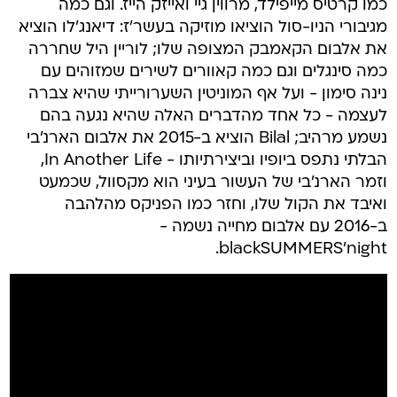
כמו קרטיס מייפילד, מרווין גיי ואייזק הייז. וגם כמה
מגיבורי הניו-סול הוציאו מוזיקה בעשר'ז: דיאנג'לו הוציא
את אלבום הקאמבק המצופה שלו; לוריין היל שחררה
כמה סינגלים וגם כמה קאוורים לשירים שמזוהים עם
נינה סימון - ועל אף המוניטין השערורייתי שהיא צברה
לעצמה - כל אחד מהדברים האלה שהיא נגעה בהם
נשמע מרהיב; Bilal הוציא ב-2015 את אלבום הארנ'בי
הבלתי נתפס ביופיו וביצירתיותו - In Another Life,
וזמר הארנ'בי של העשור בעיני הוא מקסוול, שכמעט
ואיבד את הקול שלו, וחזר כמו הפניקס מהלהבה
ב-2016 עם אלבום מחייה נשמה -
blackSUMMERS'night.