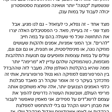
שנשמעת "קטנה" יותר ושאינה מפוצצת טסטוסטרון
יכולה לעבוד על במות ענק.
מצד אחד - זה נפלא, כי לעזאזל - גם לנו מגיע. אבל
מצד שני - זה בעייתי, מאד. כי הפסטיבלים האלה יצרו
את התחושה שכל מי שעולה בהם על במה חייב
"להרים". וכך המוני אמניות, אמנים ולהקות שעושים
מוזיקה נוגה, או מינימליסטית, או חנונית, או גם וגם וגם,
עולים על במות עצומות ומופיעים עם תנועות התלהבות
מוגזמות, כשהמוזיקה שלהם עדיין לא "מרימה" יותר
ממה שהיא בהקלטת האולפן שלה. מעבר לזה שההבדל
בין הפרפורמנס למוזיקה הוא נטול פרופורציות, אותי זה
מדכדכך בעיקר כי זה אומר שקהל רב מאבד סבלנות
כלפי האמנים הצנועים יותר, אלה שלא משחקים אותה
מרימי העולם, ושבשנות העשרה נדרשים להפוך את
עצמם לרשג"דים על ספידים. אני מאמין שאפשר לעבור
את מבחן ריגוש הקהל גם בלי להתחפש למפלצת