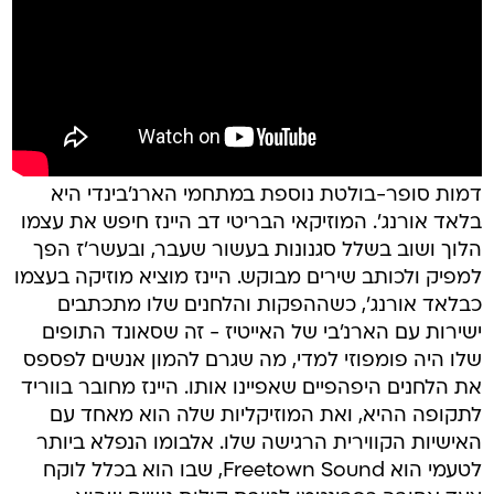
דמות סופר-בולטת נוספת במתחמי הארנ'בינדי היא
בלאד אורנג'. המוזיקאי הבריטי דב היינז חיפש את עצמו
הלוך ושוב בשלל סגנונות בעשור שעבר, ובעשר'ז הפך
למפיק ולכותב שירים מבוקש. היינז מוציא מוזיקה בעצמו
כבלאד אורנג', כשההפקות והלחנים שלו מתכתבים
ישירות עם הארנ'בי של האייטיז - זה שסאונד התופים
שלו היה פומפוזי למדי, מה שגרם להמון אנשים לפספס
את הלחנים היפהפיים שאפיינו אותו. היינז מחובר בווריד
לתקופה ההיא, ואת המוזיקליות שלה הוא מאחד עם
האישיות הקווירית הרגישה שלו. אלבומו הנפלא ביותר
לטעמי הוא Freetown Sound, שבו הוא בכלל לוקח