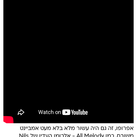
אפרופו, זה גם היה עשור מלא בלא מעט אמביינט
משובח, כמו All Melody - אלבומו העדין של Nils