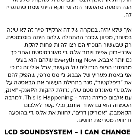
הרקדות או לאמן איצטדיונים שגדול מהקהל שלו, אז
הנה תופעה מהעשור הזה שדווקא הייתי שמח שתתפייד
לה.
איך שלא יהיה, במקרה של דה ארקייד פייר זה לא שינה
במיוחד, מכיוון שכבר ההתחלה שלהם היתה בומבסטית.
רק שבעשור הנוכחי הם רצו להיות פחות להקת
אינדי-רוק אפית ויותר אל.סי.די סאונדסיסטם ואחר כך
גם יותר אבבא. Everything Now שלהם הוא בעיני
מהמנוני הפופ הגדולים של העשור, אבל אולי זה גם כי
אני באמת מעריץ של אבבא. ג'יימס מרפי, שהפיק להם
את "ריפלקטור", סגר בתחילת העשור את הבאסטה על
אל.סי.די סאונדסיסטם שלו, גדולת להקות הPאנק-Fאנק,
עם אלבום פרידה נהדר - This Is Happening. למרבה
השמחה הוא גם איחד אותם, ובלי קשר לאלבום
הקאמבק, "אמריקן דרים", לחוות את אל.סי.די בהופעה
זו חוויה מטריפת חושים.
LCD SOUNDSYSTEM - I CAN CHANGE