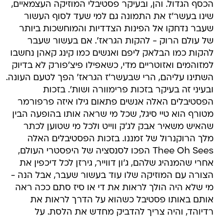
הכסף הגדול. והן, ובעיקר פסטיבלי המוזיקה העצמאיים,
שינו בעשר'ז את התמונה גם למי שעד לסוף העשור
שעבר נדחקו אל הפינות הצדדיות והמוחשכות ביותר
של עולם הרוק - להקות הגראז'. אם בעשור שעבר
להקות כמו הבלאק ליפם ואנשים כמו קינג קאהן נחשבו
למזוהמים ואזוטריים מדי, כשאפילו פיצ'פורק לא בדיוק
השתינו עליהם, הרי שבעשר'ז הגראז' הפך לטעם העונה.
ובעיני זה בעיקר בזכות פרימוורה ושות'. בזכות
הפסטיבלים האלה אנשים פתאום גילו איזה פרפורמר
מטורף הוא טיי סיגל, שכל מי שראה אותו בהופעה הבין
שהאיש משאיר אבק לג'ק ווייט ולכל מי שטוען לכתר
מלך הרוקנרול של זמננו. בזכות הפסטיבלים האלה
Thee Oh Sees הפכו לסנסציה של היפסטרי העולם,
אחרי שהמנהיג שלהם, ג'ון דווייר, גירזן לכל דיכפין את
הצורה עם המוזיקה שלו עוד בעשור שעבר, אבל הנה -
מי שלא היה הולך לראות את די או סיז סתם ככה ראה
אותם באותו פסטיבל כשהוא על הדרך לראות את
רדיוהד, והיה צריך להדביק מחדש את הלסת. על