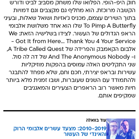
חוק היפ-הופי. הפלואו שלו משחק מסביב לביט ודורש
הקשבה מרוכזת. הוא מחליף גם מקצבים וגם דמויות
בתוך השירים עצמם, מכניס ג'אזיות ושואל שאלות, ובעיני
To Pimp A Butterfly שלו הוא אחד משלושת אלבומי
הראפ הגדולים של העשור. לצידו בשלישיה הזאת: We
Got It from Here... Thank You 4 Your Service -
אלבום הקאמבק והפרידה של A Tribe Called Quest,
ו- And The Anonymous Nobody של דה לה סול.
שני התקליטים האלה עמוסים בהפקות מוזיקליות
עשירות ובראפ יצירתי, חכם וחם, שלא מפחד להתבגר
ולהתמודד עם השנים שעוברות, ושבו זמנית מלא ביותר
חיות מאשר רוב הראפרים הצעירים והמאגניבים
שמקיפים אותם.
עוד בוואלה
2010-2019: מצעד עשרים אלבומי הרוק
והאינדי של העשור