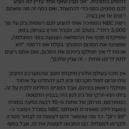
להופיע בתוכנית. "אני מבין שאף אחד עדיין לא הציע
לכם מספיק כסף כדי להתאחד, ואם כסף זה מה שאתם
רוצים אז אין בעיה.
רשת NBC הסמיכה אותי להציע לכם רשמית צ'ק על סך
3,000 דולר". בשלב זה, הקהל פורץ בצחוק בזמן
שמייקלס מניף את ההמחאה הצנועה בפני המצלמה,
שמציגה את הסכום המגוחך בקלוז אפ דרמטי. "לא
אכפת לי איך תחלקו ביניכם את הסכום, ואם אתם רוצים
לתת לרינגו פחות - זה עניין שלכם".
אין סיכוי בעולם שלורן מייקלס חשב שהמערכון החביב
שלו יגרום לפול מקרטני וג'ון לנון להחליט על איחוד
מוזיקלי ראשון ביניהם, אבל השניים החליטו ללכת על זה.
ביתו הניו-יורקי של ג'ון לנון היה בבניין הדקוטה
המפורסם, מרחק של פחות מ-10 דקות נסיעה במונית
בשעת לילה מאוחרת מאולפני NBC במגדל המוכר כ-
"30 רוק". כל מה שנשאר להם לעשות זה לבחור גיטרה
ולקרוא למעלית. הם התכוונו לעשות את זה, אבל בסוף