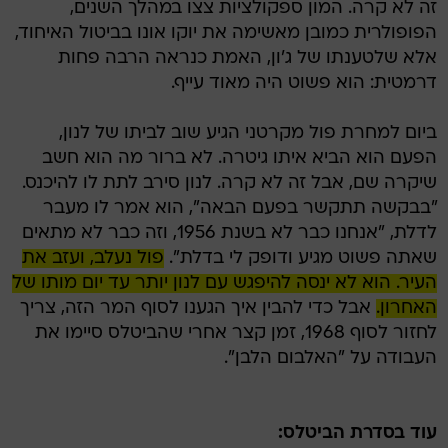
זה לא קרה. המון ספקולציות צצו במהלך השנים,
הפופולרית כמובן מאשימה את יוקו אונו בביטול האיחוד,
אלא שלטענתו של ג'ון, האמת כנראה הרבה פחות
דרמטית: הוא פשוט היה מאוד עייף.
ביום למחרת פול מקרטני הגיע שוב לביתו של לנון,
הפעם הוא הביא איתו גיטרה. לא ברור מה הוא חשב
שיקרה שם, אבל זה לא קרה. לנון סירב לתת לו להיכנס.
"בבקשה תתקשר בפעם הבאה", הוא אמר לו מעבר
לדלת, "אנחנו כבר לא בשנת 1956, וזה כבר לא מתאים
שאתה פשוט מגיע ודופק לי בדלת".
פול נעלב, ועזב את
העיר. הוא לא ינסה להיפגש עם לנון יותר עד יום מותו של
האחרון.
אבל כדי להבין איך הגענו לסוף המר הזה, צריך
לחזור לסוף 1968, זמן קצר אחרי שהביטלס סיימו את
העבודה על "האלבום הלבן".
עוד בסדרת הביטלס: