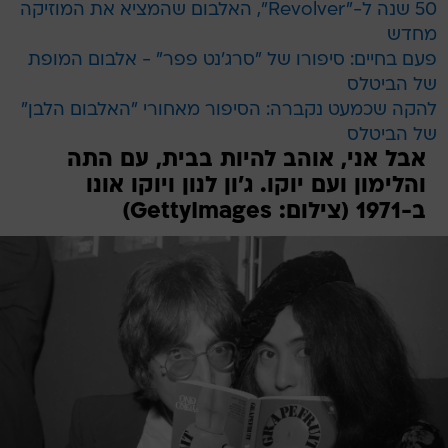
50 שנה ל-"Revolver", האלבום שהמציא את המוזיקה
מחדש
פעם בחיים: סיפורו של "סרג'נט פפר" - אלבום המופת
של הביטלס
להקה שכמעט נקברה: הסיפור מאחורי "האלבום הלבן"
של הביטלס
אבל אני, אוהב להיות בבית, עם התה
והלימון ועם יוקו. ג'ון לנון ויוקו אונו
ב-1971 (צילום: GettyImages)