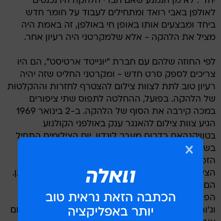
יחד". לא מן הנמנע שאם חברי הלהקה היו נכנסים
לאולפן באבי רואד ומתחילים לעבוד על חומר חדש
ביחד ומבצעים אותו באופן חי באולפן, זה באמת היה
מציל את הלהקה - אלא שלמקרטני היה רעיון אחר.
לפי החוזה שלהם עם חברת "יונייטד ארטיסט", הם היו
צריכים לספק סרט חדש - ומקרטני החליט שזה יהיה
רעיון טוב לתת לצוות צילום להצטרף לחזרות וההקלטות
של הלהקה. בפועל, ההחלטה לתפוס שתי ציפורים
במכה קירבה את הסוף של הלהקה. ב-2 בינואר 1969
הגיע צוות צילום להאנגר ענק באולפני הקולנוע
בטוויקנהאם בדרום מערב לונדון. יום הצילומים התחיל
בשעה 9:30, כאשר המצלמות תיעדו את "האולפן
הזמני" של הלהקה מוקם בתוך החלל הענק של סט
הצילומים. ג'ורג', ג'ון ורינגו הגיעו בשעה 11 והתחילו לנגן.
הם עבדו על שירים חדשים שג'ון וג'ורג' כתבו לקראת
הפרויקט החדש. הייתה התלהבות בוסרית באוויר, ג'ון
וג'ורג' הזינו זה את זה, והשירים החדשים התחילו לקרום