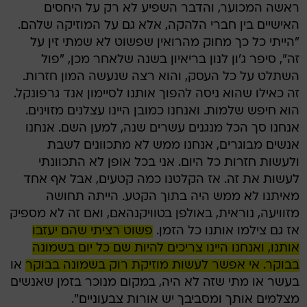
ראשה המכוער, והדבר השפיע לא רק על היחסים
האישיים בין חברי הלהקה, אלא גם על המוזיקה שלהם.
"הייתי כל כך מחוק מהרואין שפשוט לא שמתי זין על
זה", סיפר ג'ון לנון בריאיון בשנה שלאחר מכן, "פול
השתלט על כל העסק, והוא רצה שנעשה המון חזרות.
זה כאילו שהוא ניסה להפוך אותנו לסיימון אנד גרפונקל.
הוא חיפש שלמות. ואנחנו כמובן היינו עצלנים מזוינים.
אנחנו סך הכל מנגנים עשרים שנה, למען השם. אנחנו
אנשים מבוגרים, אנחנו ממש לא מתכוונים לשבת
ולעשות חזרות כל היום. אני בכל אופן לא התכוונתי
לעשות את זה. אז הקלטנו כמה קטעים, אבל אף אחד
מאיתנו לא ממש היה בתוך הקטע. הייתה תחושה
מזוויעה, נוראית, באולפן בטוויקנהאם, ואם זה לא מספיק
אז גם צילמו אותנו כל הזמן.
פשוט רציתי שהם יעזבו
אותנו, ואנחנו היינו צריכים להיות שם כל יום בשמונה
בבוקר. אי אפשר לעשות מוזיקת רוק בשמונה בבוקר
או
בעשר או מתי שזה לא היה, במקום מנוכר בזמן שאנשים
מצלמים אותך ומסביבך יש אורות צבעוניים".