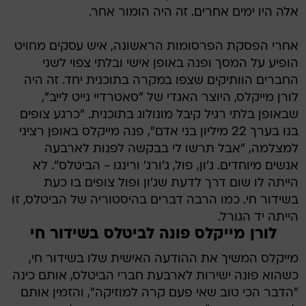
אלה היו ימים אחרים. זה היה הומור אחר.
אחרי הפסקת הפרסומות הראשונה, איש עסקים מחויט
הופיע על המסך ופנה באופן אישי ובלתי צפוי לשני
החברים הוותיקים שצפו במקרה בתוכנית יחד. זה היה
לורן מייקלס, היוצר האגדי של "סאטרדיי נייט לייב",
שבאופן בלתי רגיל קיבל מונולוג בתוכנית. "כרגע צופים
בנו בערך 22 מיליון בני אדם", פנה מייקלס באופן רציני
למצלמה, "אבל תרשו לי בבקשה לפנות לארבעה
אנשים מיוחדים. ג'ון, פול, ג'ורג' ורינגו - הביטלס". לא
הייתה לו שום דרך לדעת שג'ון ופול צופים בו כעת
בשידור חי. כמו הרבה דברים בהיסטוריה של הביטלס, זו
הייתה יד הגורל.
לורן מייקלס פונה לביטלס בשידור חי
מייקלס המשיך את ההודעה האישית שלו בשידור חי,
כשהוא פונה ישירות לארבעת חברי הביטלס, אותם כינה
"הדבר הכי טוב שאי פעם קרה למוזיקה", והזמין אותם