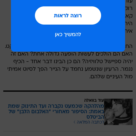
עור וגידים. בין לבין הם התחילו לעשות ג'אמים משירי
רוקנ'רול ישנים של צ'אק בארי, כמו גם ניסיונות לבצע
קאברים לשירים של בוב דילן. זה הרגיש כמו פעם. זה
היה כיף. ואז, באיחור של שעה וחצי "בגלל שהרכבת
איחרה", פול הגיע.
החבורה עדיין לא ידעה בדיוק מה המטרה של הפרויקט.
האם הם הולכים לעשות הופעה גדולה אחת? האם זה
יהיה ספיישל טלוויזיה? הם כן הבינו דבר אחד - הכיף
נגמר. הרעיון שנשמע נחמד על הנייר הפך לסיוט אמיתי
מול העיניים שלהם.
עוד בוואלה
מהלהקה שכמעט נקברה ועד התינוק שמת
באמת: הסיפור מאחורי "האלבום הלבן" של
הביטלס
לכתבה המלאה