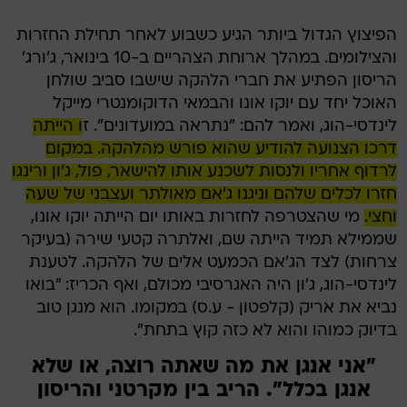
הפיצוץ הגדול ביותר הגיע כשבוע לאחר תחילת החזרות
והצילומים. במהלך ארוחת הצהריים ב-10 בינואר, ג'ורג'
הריסון הפתיע את חברי הלהקה שישבו סביב שולחן
האוכל יחד עם יוקו אונו והבמאי הדוקומנטרי מייקל
לינדסי-הוג, ואמר להם: "נתראה במועדונים". ז
ו הייתה
דרכו הצנועה להודיע שהוא פורש מהלהקה. במקום
לרדוף אחריו ולנסות לשכנע אותו להישאר, פול, ג'ון ורינגו
חזרו לכלים שלהם וניגנו ג'אם מאולתר ועצבני של שעה
וחצי.
מי שהצטרפה לחזרות באותו יום הייתה יוקו אונו,
שממילא תמיד הייתה שם, ואלתרה קטעי שירה (בעיקר
צרחות) לצד הג'אם הכמעט אלים של הלהקה. לטענת
לינדסי-הוג, ג'ון היה האגרסיבי מכולם, ואף הכריז: "בואו
נביא את אריק (קלפטון - ע.ס) במקומו. הוא מנגן טוב
בדיוק כמוהו והוא לא כזה קוץ בתחת".
"אני אנגן את מה שאתה רוצה, או שלא
אנגן בכלל". הריב בין מקרטני והריסון