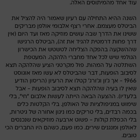
עוד אחד מהמיתוסים האלה.
השנה ההיא התחילה עם רעיון שאמור היה להציל את
הביטלס מעצמם. אחרי רצף אלבומי אולפן מבריקים
ששינו את הדרך שבה עושים מוזיקה מאז ועד היום (אין
דרך פחות דרמטית להגיד את זה), הביטלס הרגישו
שההשקעה בהפקה הצליחה לטשטש את הכישרון
הגולמי שיש לכל אחד מחברי הלהקה. המעטפת
השתלטה על המהות. פול מקרטני הציע שהלהקה תצא
לסיבוב הופעות, דבר שהביטלס לא עשו מאז אוגוסט
1966 - אך ג'ון וג'ורג' קטלו את הרעיון (הריסון הודיע
שאין לו בעיה שהלהקה תצא לסיבוב הופעות - אבל
בלעדיו). ההצעה הבאה הייתה לעשות אלבום "חי", בלי
שימוש במניפולציות של האולפן. בלי הקלטות כלים
בכמה רבדים, בלי טריקים כמו ניגון אחורה של גיטרות,
בלי הכפלת קולות - פשוט ארבעה מוזיקאים שנכנסים
לאולפן ומנגנים שירים. כמו פעם, כשהם היו החברים הכי
טובים.