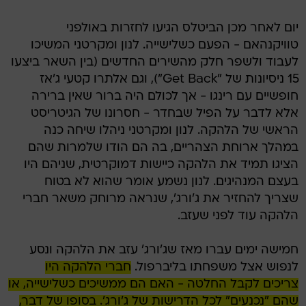
יום לאחר מכן הביטלס הגיעו לחזרות באולפני
טוויקנהאם - הפעם כשלישייה. לנון ומקרטני המשיכו
לעבוד ולשפר חלק מהשירים החדשים (בין השאר ביצעו
15 ניסיונות של "Get Back"), וגם אלתרו קטעי ג'אז
חופשיים עם רינגו - אך לכולם היה ברור שאין ברירה
אלא לדבר על הפיל שבחדר - חסרונו של הגיטריסט
הראשי של הלהקה. לנון ומקרטני ניהלו שיחה כנה
במהלך ארוחת הצהריים, בה הם הודו שלמרות שהם
הציגו תמיד את הלהקה כיישות דמוקרטית, שניהם היו
בעצם המנהיגים. לנון נשמע אומר שהוא לא בטוח
שצריך להחזיר את ג'ורג', שנראה מרוחק משאר חברי
הלהקה עוד לפני שעזב.
חמישה ימים עברו מאז שג'ורג' עזב את הלהקה ונסע
לנפוש אצל משפחתו בליברפול.
חברי הלהקה היו
צריכים לקבל החלטה - האם הם ממשיכים כשלישייה, או
שהם "נכנעים" לכל הדרישות של ג'ורג'. בסופו של דבר,