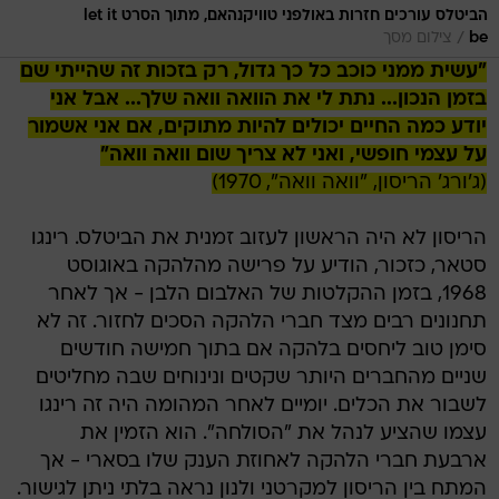
הביטלס עורכים חזרות באולפני טוויקנהאם, מתוך הסרט let it
/
be
צילום מסך
"עשית ממני כוכב כל כך גדול, רק בזכות זה שהייתי שם
בזמן הנכון... נתת לי את הוואה וואה שלך... אבל אני
יודע כמה החיים יכולים להיות מתוקים, אם אני אשמור
על עצמי חופשי, ואני לא צריך שום וואה וואה"
(ג'ורג' הריסון, "וואה וואה", 1970)
הריסון לא היה הראשון לעזוב זמנית את הביטלס. רינגו
סטאר, כזכור, הודיע על פרישה מהלהקה באוגוסט
1968, בזמן ההקלטות של האלבום הלבן - אך לאחר
תחנונים רבים מצד חברי הלהקה הסכים לחזור. זה לא
סימן טוב ליחסים בלהקה אם בתוך חמישה חודשים
שניים מהחברים היותר שקטים ונינוחים שבה מחליטים
לשבור את הכלים. יומיים לאחר המהומה היה זה רינגו
עצמו שהציע לנהל את "הסולחה". הוא הזמין את
ארבעת חברי הלהקה לאחוזת הענק שלו בסארי - אך
המתח בין הריסון למקרטני ולנון נראה בלתי ניתן לגישור.