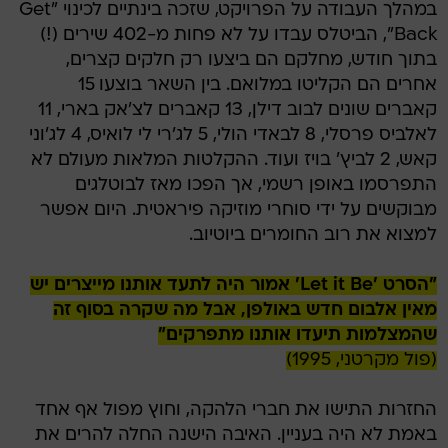
במהלך העבודה על הפרויקט, שזכה בינתיים לכינוי "Get
Back", הביטלס עבדו על לא פחות מ-402 שירים (!)
בתוך חודש, מחלקם הם ביצעו רק חלקים קצרים,
אחרים הם הקליטו במלואם. בין השאר בוצעו 15
קאברים שונים לבוב דילן, 13 קאברים לצ'אק בארי, 11
לאלביס פרסלי, 8 לבאדי הולי, 5 לג'רי לי לואיס, 4 לג'וני
קאש, 2 לביץ' בויז ועוד. ההקלטות המלאות מעולם לא
התפרסמו באופן רשמי, אך הפכו מאז לבוטלגים
מבוקשים על ידי סוחרי מוזיקה פיראטית. היום אפשר
למצוא את רוב החומרים ביוטיוב.
"הסרט 'Let it Be' אמור היה לתעד אותנו מייצרים יש
מאין אלבום חדש באולפן, אבל מה שקרה בסוף זה
שהמצלמות תיעדו אותנו מתפרקים"
(פול מקרטני, 1995)
החזרות התישו את חברי הלהקה, וחוץ מפול אף אחד
באמת לא היה בעניין. האיבה הישנה החלה להרים את