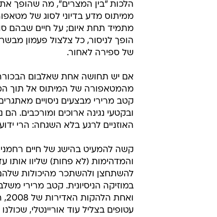
קשה להמעיט בהישג של חיים רחמני, י
והמדהימות (לא פחות) שליוו אותו עד
להשתחצן ולהשתכר מהיכולות שלהם 
עטופים בצליל עוד אוריינטלי, שכולנ
שאלו מסוג האלבומים שפיצ'פורק היו 
מבין מפל הרגשות שקטב מרירי מעור
לטעות בו: שבעה קטעים יש באלבום,
משפיעים - ממשיחי שקר ועד מהפכני
פופה ויאיר הורוביץ. בכולם קטב מר
תשובה ("החופש לחשוב אחרת", "אני
במקום הם גוועים למות" (מתוך השיר 
קטב מרירי מטילים ספק במוות, אך ח
אלמנט (גיטרות חדות, בס רחב תהוד
ומשיב אותו לאותה נקודה כשהוא מזי