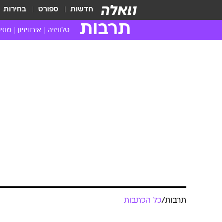
חדשות
ספורט
בחירות
תרבות
טלוויזיה
אירוויזיון
מוזי
חדשות הטלוויזיה
חדשו
ביקורת טלוויזיה
מוזי
תרבות
/
כל הכתבות
צפייה ישירה
מוזי
טלוויזיה ישראלית
קשוב
חולצים שד
טלוויזיה מחו"ל
קורד
סדרות מומלצות
קליפי
עינב שיף
האח הגדול
הופע
9.5.2008 / 9:11
קטב מרירי, שד מקראי אימתני, מ
מייבשים עם אי.פי מאכזב. עינב
האגדה גורסת שהשד האימתני "קטב מ
בעיקר בתקופת "בין המצרים"(מצום י
ט' באב); מחפש את ההולכים לים בש