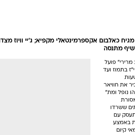
יר את חוויאר
 נופל ומת"
מסורת
ים ששרדו
פה להתעסק עם
ת באמצע
אי קיום
"קטב מרירי"
/
השד שולט ביד רמה. עטיפת "קטב מרירי"
מער
ה על קיום
וואלה, צילום מסך
 של צליל
 על תחילתה
 של ההרכב האקספרימנטלי קטב מרירי מצליח להעביר
יקה, תהא זו תחושת הפחד. באופן מרעיד, כמעט מקפיא,
בקולות ורעשים (מרשרושי נייר ועד טייפים), בטקסטים מוש
נעים בלי לעצור בין סערה לשלווה רגעית, לא משאירים את
וע שהשד תוקף אותך כשאתה לבד.