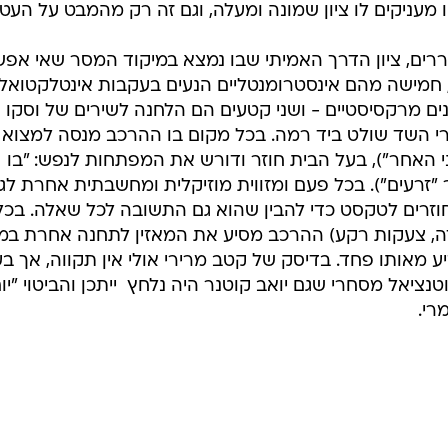
טנציאל מסחרי שגם יואב קוטנר היה נלחץ  ייתכן והביטוי "יו
רי.
דגן, מנהיג J Views, עושה
קל ג'קסון צריך
. כל ה-
, אחד
ל ג'אקו, הוא
שער עיתון
מייבש של נעה