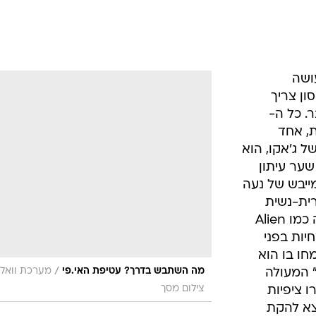
ית-נשית
ההיא. לגרום לגרסא של להקה איומה כמו Alien
מחיות בפני
 דבר ש- J Views התמחו בו הוא
/
מה השתבש בדרך? עטיפת האי.פי
מערכת וואלה
בוש: אחרי שיצא "Under the Sun" המעולה
צילום מסך
 ציפיות
צא להקת
וע והמרדים
 אלבום הבכורה של ההרכב, עורר את השאלה מה השתבש בדרך. התשוב
ג'קסון, דגן ממשיך בשני רמיקסים חסרי עניין לקולות
 בשניהם הוא פותח באופן צולע, מגביר עוצמות ומהירות לתוך
כריזמטיות של מחלקת המים בעירייה. גם הגרסאות לשירי
האלבום הראשון לא מצליחות להרים את ה-EP מכובדו והתקווה טמונה רק בקטע החדש היחיד
Move Cha" מציג את דגן בדיוק כמו שצריך לשמוע אותו: צליל עשיר של פסנתרי
רוב בשרי. עוד הוכחה שכדי להשתפר אתה לא צריך לחדד את