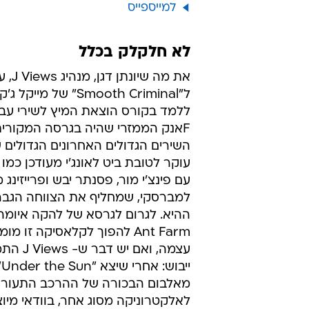
למברסקי, שמחליף את הצווחה הגבר
Ant Farm להפוך לקלאסיקה זו מו
עצמה, ואם יש
יי
מאלבום הבכורה של ההרכב התעוררו
לאלקטרוניקה מסוג אחר, בוודאי מיו
ויולט ויז'ן. החיתוך של דגן לכיוון הרג
של "Muse Breaks",
של "Besides", האי.פי הקצר מבית היוצר של J Views לא מעודדת במיוחד.
מלבד יריית הפתיחה ברגל עם הקאבר ל
המדהימים של יסמין לוי ונינה סימון.
השיר מבלי להבין מדוע בכלל פתח ב
באלבום: "nge
חצוצרות ובס עבה, ווייב אנרגטי וג
העבר, אלא ליצור את הבסיס לעתיד.