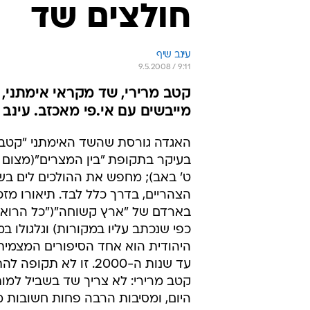
הצהריים, בדרך כלל לבד. תיאורו מזכ
בארדם של "ארץ קשוחה"("כל הרואהו
כפי שנכתב עליו במקורות) וגלגולו ב
היהודית הוא אחד הסיפורים המצמית
עד שנות ה-2000. זו לא תקו
קטב מרירי: לא צריך שד בשביל למו
היום, ומסיבות הרבה פחות חשובות מ
הלכות "בין המצרים", מה שהופך את 
ממיתוס מדע בדיוני לסוג של מטאפור
מתמיד תחת איום; על חיים שבהם סוג
הופך לניסור, כל צלצול פעמון מבשר
של ספירה לאחור.
אם יש תחושה אחת שאלבום הבכורה
מהמטאפורה של המיתוס אל תוך המוז
קטב מרירי מבצעים ניסויים מאתגרים 
ובקטעי נגינה ארוכים ומורכבים. הם 
האוזניים לרגע בלא השגחה: הרי יד