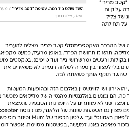
הוא ירון ושי לווינשטיין באלבום הזה ובהופעות המעטות
 כה. הם נמנעים באלגנטיות מהנטייה של מוזיקאים מוכשרים
ומצד שני לא מוותרים על היומרנות הטבעית שנמצאת
במוזיקה הניסיונית. קטב מרירי משלבים מצוין גם השפעות שונות של הז'אנר, מנ
ואחת הלהקות האדירות של 2008, ה"פאק באטונס" ועד שלטון הכפור של Mum 
ו נזכור מאיפה באנו. למעשה, בפשטנות מסוימת, אפשר לומ
מעניקים לו ציון שמונה ומעלה, וגם זה רק מהמבט על העטי
רים, ציון הדרך האמיתי שבו נמצא במיקוד המסר שאי אפ
 חמישה מהם אינסטרומנטליים הנעים בעקבות אינטלקטואלי
ם מרקסיסטיים - ושני קטעים הם הלחנה לשירים של וסקו
ירי השד שולט ביד רמה. בכל מקום בו ההרכב מנסה למצוא
 האחר"), בעל הבית חוזר ודורש את המפתחות לנפש: "בו
"זרעים"). בכל פעם ומזווית מוזיקלית ומחשבתית אחרת לגמ
וזרים לטקסט כדי להבין שהוא גם התשובה לכל שאלה. בכל
ה, צעקות רקע) ההרכב מסיע את המאזין לתחנה אחרת במ
ע מאותו פחד. בדיסק של קטב מרירי אולי אין תקווה, אך ב