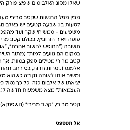
יציאתו של אלבום כזה  כל כך נטול פו
העצמאות" מצא משמעות חדשה לגמ
קטב מרירי, "קטב מרירי" (גושפנקא)
אל תפספס
למייספייס
לא חלקלק בכלל
את מה שיונתן 
ל"Smooth Criminal" של מיי
ללמד בקורס הוצאת המיץ לשירי עבר
Fאנק הממזרי שהיה בגרסה המקורית
השירים הגדולים האחרונים הגדולים ש
עוקר לטובת ביט לאונג'י מעודכן כמו 
עם פינצ'י מור, פסנתר יבש ופרייזינג 