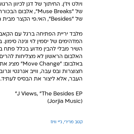
J Views, "The Besides EP"
(Jorjia Music)
קטב מרירי
ג'יי וויוז
טרם התפרסמו תגובות