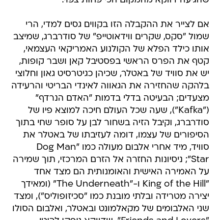
שהגיעה דווקא מהמקום הכי פחות צפוי.
אם לצייר את ההקבלה הזו בקווים גסים למדי, הרי
שמול "סקס, שקרים ווידאוטייפ" של סודרברג, שמיצב
אותו כילד הפלא של הקולנוע האמריקאי העצמאי,
קטף את הפרס הראשי בפסטיבל קאן ושבר קופות,
יש את סוויד של באטלר, שכיהן כגיטרסיט גאון וחלוצי
בלהקה שהחזירה את הגאווה לאינדי הבריטי והרעידה
מצעדים; הבעיטה בדלי בדמות "האדם הנרדף"
("Kafka"), שעה שכל העולם חיכה למוצא פיו של
סודרברג, וקיבל הזיה בשחור לבן על סופר שחי בתוך
הסיפורים של עצמו, דומה לעזיבתו של באטלר את
סוויד, מיד אחרי אלבום מעולה כמו "Dog Man
Star"; ניסיונות החזרה אל הזרם המרכזי, תוך שמירה
על האמירה האישית והאומנותית הם מצד אחד
"King of the Hill ו-"The Underneath" (ומאידך
יצירה מטרידה ובלתי מובנת כמו "סכיזופוליס"), ומצד
שני האלבומים של מקאלמונט ובאטלר, ואלבום הסולו