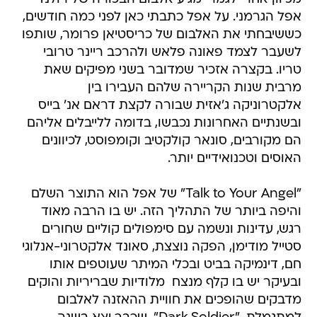
אפל הגרמני. על אפל כתבתי כאן לפני כמה חודשים,
כששיבחתי את האלבום של כריסטיאן פרומר, שותפו
לשעבר לצמד פאונה פלאש ולהרכב ריינר טרובי
טריו. בקצרה אזכיר שמדובר בשני מפיקים שאת
מרבית שנות הקריירה שלהם העבירו בין
אלקטרוניקה ג'אזית שבורה לקצת דראם אנ' בייס
ובשנתיים האחרונות נכבשו, בדומה ללייבלים אליהם
הם מקורבים, סונאר קולקטיב וקומפוסט, לכיוונים
האוסים וטכנואידיים יותר.
"Talk to Your Angel" של אפל הוא התוצר השלם
והיפה ביותר של התהליך הזה. יש בו הרבה מאוד
רגש, עדינות ונשמה עם סימפולים קוליים שחורים
סטייל מודימן, הפקה נוצצת, סאונד אלקטרוני-אנלוגי
חם, דינמיקה בביט ובכלי המיתר שעוטפים אותו
ובעיקר יש בו קלף מנצח  מלודיות שבריריות והוקים
מדבקים שהופכים את חוויית ההאזנה לאלבום