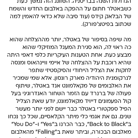
הגדולות השנה בבריטניה. השוונג הזה נמשך כעת
כשבאטלר חתום על ההפקה באלבום החדש והשמח
של הבלאק קידס (עוד סיבה שלא כדאי להאמין למה
שכתוב בפיטצ'פורק).
מה שיפה בסיפור של באטלר, יותר מההצלחה שהוא
כה ראוי לה, הוא סגירת המעגל המוזיקלי שהוא
מבצע כעת. אחת הטענות העיקריות כלפי דאפי היתה
שהיא רוכבת על ההצלחה של איימי וויינהאוס ומנסה
לחקות את הצליל הייחודי והסיקסטיזי שתפר
לנרקומנית היהודיה מארק רונסון. אלא שמי שמכיר
את האלבומים של מקאלמונט אנד באטלר, שיתוף
פעולה של ברנרד עם הזמר השחור האנדרוגיני בעל
קול הפעמונים דייויד מקאלמונט, יודע שאת הצליל
הפיל ספקטורי באטלר כבר יישם לפני יותר מעשר
שנים. גם את אגמי כלי מיתר הקלאסיים, שכל כך נכחו
ב"Back to Black", כבר הכרנו ב"Yes" ו-"You Do"
מאלבום הבכורה, וביתר שאת ב"Falling" מהאלבום