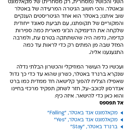
השני והכושל (מסחרית, רק מסחרית) של מקאלמונט
ובאטלר. והכי חשוב הגיטרה המרעידה של באטלר
שוב איתנו; באטלר הוא אחד הגיטריסטים הענקיים
והמקוריים של תקופתנו, עם תביעת סאונד ייחודית
שלקחה את הדינמיקה הג'וני מארית כמה ספירות
קדימה, נדמה היה שהשתתקה בטרם עת, ולמרבה
המזל שבה מן המתים רק כדי לראות עד כמה
התגעגענו אליה.
ועכשיו כל העושר המוזיקלי והכשרון הבלתי נדלה
שנקרא ברנרד באטלר, כשרון שהוא עד כדי כך גדול
שאפילו הצליח להפוך קלישאה חד ממדית כמו ברט
אנדרסון לכוכב-על, חזר לשחק תפקיד מרכזי בחיינו
והוא כאן כדי להישאר. איזה כיף.
אל תפספס
מקאלמונט אנד באטלר, "Falling"
מקאלמונט אנד באטלר, "Yes"
ברנרד באטלר, "Stay"