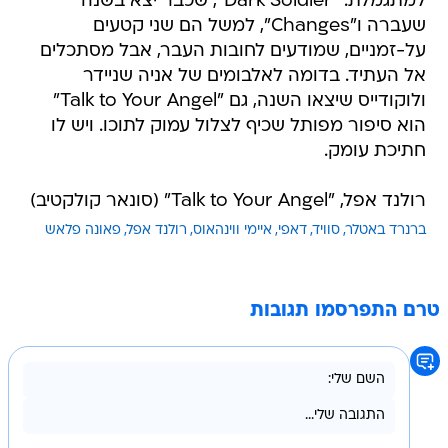
למתגמלת. "Dark Soldier", שכבר יצא בשנה
שעברה ו"Changes", למשל הם שני קטעים
על-זמניים, שמודעים לחובות העבר, אבל מסתכלים
אל העתיד. בדומה לאלבומים של אניה שניידר
ולוקודייס שיצאו השנה, גם "Talk to Your Angel"
הוא סיפור מפותל שכיף לצלול עמוק לתוכו. ויש לו
חתיכת עומק.
רולנד אפל, "Talk to Your Angel" (סונאר קולקטיב)
ברנרד באטלר
סוויד
דאפי
איימי ווינהאוס
רולנד אפל
פאונה פלאש
טרם התפרסמו תגובות