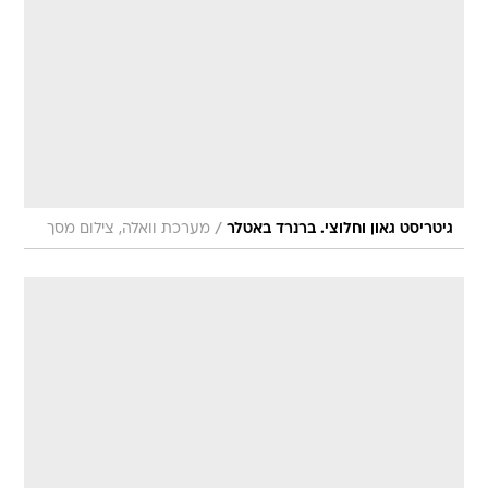
/
גיטריסט גאון וחלוצי. ברנרד באטלר
מערכת וואלה, צילום מסך