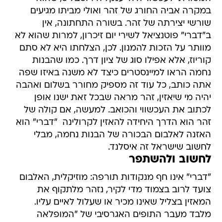
במקרה אביה החורג של זהר ואולי מביתו מגיעים
שורשי יצירתה של זהר. בשורה התחתונה, אין
ב"דברי" פוטנציאל לשירי יום זיכרון, למרות שהוא לא
מוותר על הזכות להמנון. לכן, הצלחתו היא לא סתם
קוריוז, אלא אפילו סוג של ציון דרך. כמו שהבנות
נחמה הראו למיינסטרים כיצד לא משנה באיזו שפה
אתה כותב, כל עוד זה מספיק מחורר בשלום ואהבה
יהיה מי שיאזין, זהר מראה שבכל זאת ישנו אופן
לכתוב את העכשווי והכואב. למעשה, אם קולה של
זהר הוא הדרך היחידה להאזין לקרולינה  "דברי" הוא
האזנה לאלבום הבכורה של הבנות נחמה, מבלי
לחשוב שישראל זה איסלנד.
לחשוב ולהשתפר
"דברי" אינו חף מנקודות תורפה: מוזיקלית, האלבום
צועד לרוב בצמוד מדי לקיר, נזהר מלתקוף את
המאזין בצליל שאינו מכיר או שעלול לאיים עליו.
מלבד מעבר התופים האגרסיבי של "המופלאה