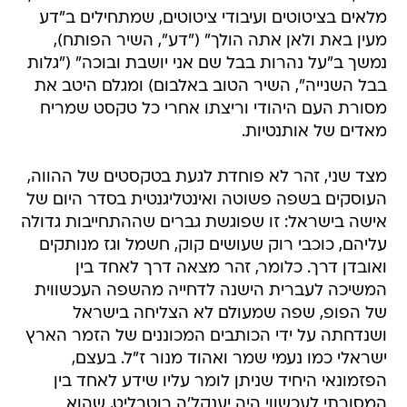
מלאים בציטוטים ועיבודי ציטוטים, שמתחילים ב"דע
מעין באת ולאן אתה הולך" ("דע", השיר הפותח),
נמשך ב"על נהרות בבל שם אני יושבת ובוכה" ("גלות
בבל השנייה", השיר הטוב באלבום) ומגלם היטב את
מסורת העם היהודי וריצתו אחרי כל טקסט שמריח
מאדים של אותנטיות.
מצד שני, זהר לא פוחדת לגעת בטקסטים של ההווה,
העוסקים בשפה פשוטה ואינטליגנטית בסדר היום של
אישה בישראל: זו שפוגשת גברים שההתחייבות גדולה
עליהם, כוכבי רוק שעושים קוק, חשמל וגז מנותקים
ואובדן דרך. כלומר, זהר מצאה דרך לאחד בין
המשיכה לעברית הישנה לדחייה מהשפה העכשווית
של הפופ, שפה שמעולם לא הצליחה בישראל
ושנדחתה על ידי הכותבים המכוננים של הזמר הארץ
ישראלי כמו נעמי שמר ואהוד מנור ז"ל. בעצם,
הפזמונאי היחיד שניתן לומר עליו שידע לאחד בין
המסורתי לעכשווי היה יענקל'ה רוטבליט, שהוא