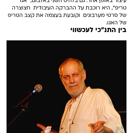
עיצור באופן אחר. גם בלהיט השני באלבום, "אגו
טריפ", היא רוכבת על ההברקה העיבודית  חצוצרה
של סרטי מערבונים  וקובעת בעצמה את קצב הטריפ
של האגו.
בין התנ"כי לעכשווי