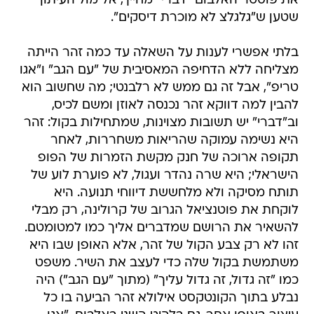
את פוסטר האלבום "דברי" מחייך, אל מול העיתון
שטען ש"גלגלצ לא מוכרת דיסקים".
בלתי אפשרי לענות על השאלה עד כמה זהר הייתה
מצליחה ללא הדחיפה המאסיבית של "עם הגב" ו"אגו
טריפ", אבל זה גם ממש לא רלבנטי; מה שחשוב הוא
להבין למה דווקא זהר נכנסה לאוזן ומשם לכיס,
וב"דברי" יש תשובות מצוינות, שמתחילות בקול: זהר
היא נשימה עמוקה שהריאות משחררות, לאחר
תקופה ארוכה של חנק מקשת הזמרות של הפופ
הישראלי; היא שרה נהדר ועגול, לא פוערת לוע של
תותח מסיקה ולא מלחששת דיווחי תנועה. היא
לוקחת את פוטנציאל הגרוב של קרולינה, רק מבלי
להשאיר את הרושם שמדברים אליך כמו למטומטם.
זהו לא רק צבע הקול של זהר, אלא האופן שבו היא
משתמשת בקול שלה כדי לעצב את השיר. משפט
כמו "זה גדול, זה גדול עליך" (מתוך "עם הגב") היה
נבלע בתוך הקונטקסט אילולא זהר הביעה בו כל