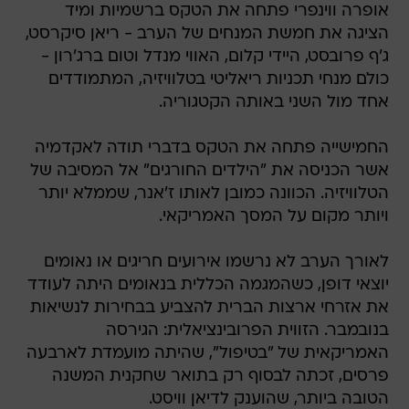
אופרה ווינפרי פתחה את הטקס ברשמיות ומיד
הציגה את חמשת המנחים של הערב - ריאן סיקרסט,
ג'ף פרובסט, היידי קלום, האווי מנדל וטום ברג'רון -
כולם מנחי תכניות ריאליטי בטלוויזיה, המתמודדים
אחד מול השני באותה הקטגוריה.
החמישייה פתחה את הטקס בדברי תודה לאקדמיה
אשר הכניסה את "הילדים החורגים" אל המסיבה של
הטלוויזיה. הכוונה כמובן לאותו ז'אנר, שממלא יותר
ויותר מקום על המסך האמריקאי.
לאורך הערב לא נרשמו אירועים חריגים או נאומים
יוצאי דופן, כשהמגמה הכללית בנאומים היתה לעודד
את אזרחי ארצות הברית להצביע בבחירות לנשיאות
בנובמבר. הזווית הפרובינציאלית: הגירסה
האמריקאית של "בטיפול", שהיתה מועמדת לארבעה
פרסים, זכתה לבסוף רק בתואר שחקנית המשנה
הטובה ביותר, שהוענק לדיאן וויסט.