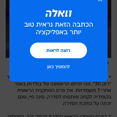
/
אלק בולדווין
AP, Mark J. Terrill
* בפרס לשחקן ראשי בקומדיה זכה אלק בולדווין על
"רוק 30". זוהי זכייתו הראשונה של בולדווין באמי
אחרי 7 מועמדויות. את פרס השחקנית הראשית
בקומדיה לקחה שותפתו לסדרה, טינה פיי, שגם
זכתה על כתיבת הסדרה.
* בפרס השחקן הראשי בסדרת דרמה זכה, במפתיע