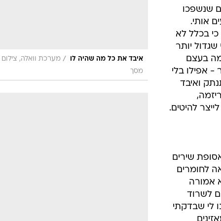
ים שנשפכו
 אותי.
כי בכלל לא
שגדול יותר
מה בעצם
/
איבד את כל מה שהיה לו
מערכת וואלה, צילום
- אפילו בלי
מסך
נתק ואיבד
יזמה,
לייצר להיטים.
ר באסופת שירים
אה לחומרים
א אמורה
ם לשרוד
 לי שבדקתי
זינים