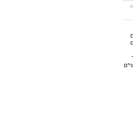
ת
ם
ליס
י"ם