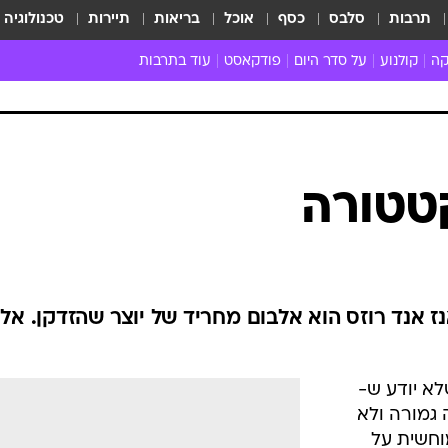
תרבות
סלבס
כסף
אוכל
בריאות
תיירות
טכנולוגיה
קה
קולנוע
על סדר היום
פודקאסט
עוד בתרבות
ת המוזיקה
מדיה
ביקורת סרטים
ספרות
ביקורת ספ
קה ישראלית
חדשות הקולנוע
במה
תיאטרון
חדשות הס
קה לועזית
טריילרים
אמנות
פרק ראשון
 מאוד
פרינג'
טטורה
רוי
הופעות חיות
ם וסינגלים
חמש המלצות - ואזהרה
ות חיות
כל הכתבות
30 שנה לחברים
Chinese " של גאנז אנד רוזס הוא אלבום מחריד של יוצר שהזדקן. אלו
כתבו לנו
לא יודע ש-
הוא עובדה גמורה ולא
חשית על