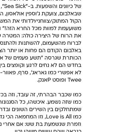
של כיו
שבאלבום, צועקת ג'וספין אולאסון, ה
הקול המתוק/צווחני/ילדותי את המשפ
משועעמת למוות מכל החרא הזה!" ו
את הרוח של היצירה כולה: המטרה 
לברוח מהשעמום, להשתנות ולהתנסו
באלבום הקודם הם פחות או יותר הצ
הכותרת שגרסה "תשע פעמים של אות
בחדש הם לא נחים לרגע וקופצים בין מ
לא אפשרי כמו גאראג', סרף, פאוור-פ
Twee ופוסט Pאנק.
כמו שכבר הבהרתי, זה עובד, וזה בכ
כמו שזה נשמע. איכשהו, כל הסגנונות
שמתחלקים בין השירים השונים ובדר
כמו Love is All, וזו ה
וזמרת שנשמעת בת שש: אם אחרי נתו
כנראה שהם עושים משהו נכון.