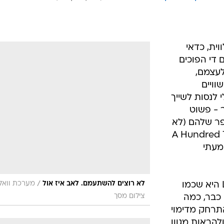
ית, כדאי
Love - גם כי הם די הפוכים
לעצמם,
וויים
י לנסות לשייך
 - פשוט
פר שלהם (לא
A Hundred Thing
שמעתי
/
לא רוצים להשתעמם. לאב איז אול
מערכת וואל
בעצם הבעיה היחידה של Love is All היא שכמו
צילום מסך
 כבר, כמה
תרחק מדימוי
להראות מגוון