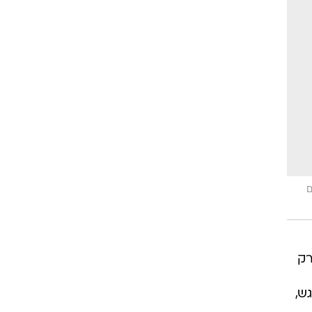
ם
רק
ש,