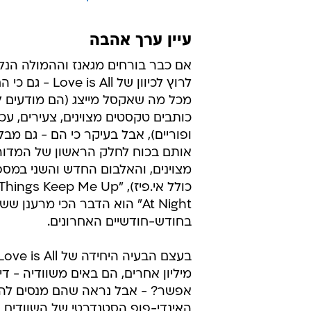
עיין ערך אהבה
אם כבר בורחים מגאנז וההמולה הנלוו
לרוץ לכיוון של  is All
מכל מה שאקסל מייצג (הם מודעים 
כותבים טקסטים מצוינים, צעירים, עכש
ופוריים), אבל בעיקר כי הם - גם מבל
אותם בכוח לחלק הראשון של המדור
מצוינים, והאלבום החדש והשני במס
כולל אי.פיז), "s Keep Me Up
At Night" הוא הדבר הכי מרענן ש
בחודש-חודשיים האחרונים.
מיליון אחרים, הם באים משוודיה - די
אפשר? - אבל נראה שהם מנסים לה
האינדי-פופ הסטנדרטי של השוודים ו