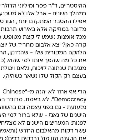
ההיסטריים, ד"ר פפר ומיליוני הדולר
במהלך השנים - אבל אלו לא משכנעים
אפילו ההסבר המתקדם יותר, הגורס 
מדובר במוזיקה אלא באירוע תרבותי 
מכל אומנות נשמע לי קצת מטופש. 
קרה כאן? יצא אלבום מחריד של יוצר 
הלהקה המקורית שלו - שהזדקן, הת
את כל מה שהפך אותו למי שהוא (כר
מגניבות שנתונה לויכוח, גלאם ויכולת 
בעצם רק הקול שלו נשאר כשהיה).
הרי אף אחד לא יהנה מ-"Chinese
Democracy". לא באמת. מדוב
מזעזעת - גם בפני עצמה וגם בהשוו
הישנים של גאנז - שלא ברור למי הי
לפנות: המעריצים הישנים לא מצליחי
עשר דקות מהאלבום החדש (ותאמינו
את הטענה הזו מול נבדקים רבים); מא