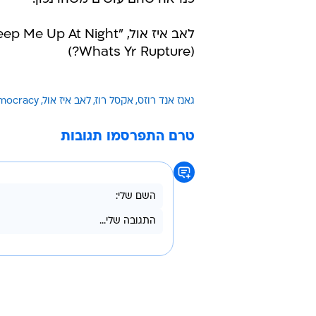
לאב איז אול, "A Hundred Things Keep Me Up At Night"
(Whats Yr Rupture?)
גאנז אנד רוזס
אקסל רוז
לאב איז אול
mocracy
טרם התפרסמו תגובות