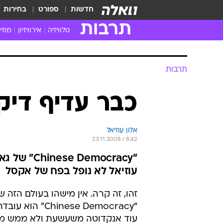
חדשות
ספורט
בחירות
תרבות
טלוויזיה
אירוויזיון
מוזי
חדשות הטלוויזיה
חדשו
ביקורת טלוויזיה
מוזי
תרבות
צפייה ישירה
מוזי
טלוויזיה ישראלית
קשוב
כבר עדיף דיק
טלוויזיה מחו"ל
קורד
סדרות מומלצות
קליפי
אלון עוזיאל
האח הגדול
הופע
23.11.2008 / 8:42
"Democracy
עוזיאל לא נופל בפח של אקסל
זהו, זה קרה. אין מישהו בעולם הזה ש
"Chinese Democracy" 
עוד אנקדוטה משעשעת ולא ממש מו