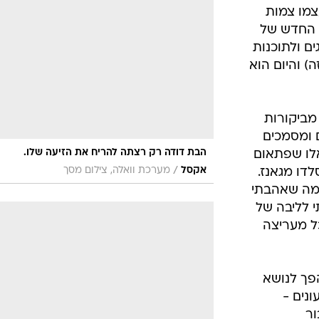
צמו צמות
ם החדש של
ים ולתוכנות
) והיום הוא
מביקורות
 ומסמכים
הבת דודה רק רצתה להריח את הזיעה שלו.
אלו שפתאום
/
אקסל
מערכת וואלה, צילום מסך
לדו מגאנז.
כמה שאהבתי
י לליבה של
ל מעריצה
הפך לנושא
ונים -
ור