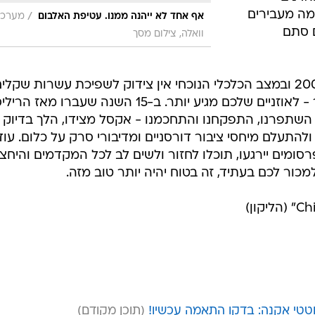
מה מעבירים
/
אף אחד לא ייהנה ממנו. עטיפת האלבום
מערכ
ם סתם
וואלה, צילום מסך
לאלבום שכזה אין מקום בשיח של 2008 ובמצב הכלכלי הנוכחי אין צידוק לשפיכת עשרות שקלי
טובים על יצירה נוראית שכזו; ובעיקר - לאוזניים שלכם מגיע יותר. ב-15 השנה שעברו מאז הרי
השתפרנו, התפקחנו והתחכמנו - אקסל מצידו, הלך בדיוק
 ולהתעלם מיחסי ציבור דורסניים ומדיבורי סרק על כלום. עוד
מים יירגעו, תוכלו לחזור ולשים לב לכל המקדמים והיחצנ
כור לכם בעתיד, זה בטוח יהיה יותר טוב מזה.
טי אקנה: בדקו התאמה עכשיו!