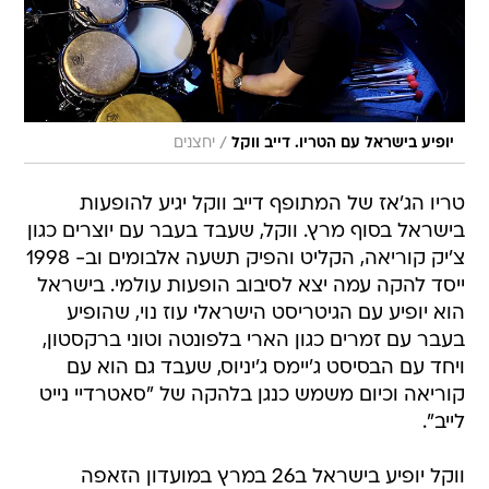
/
יופיע בישראל עם הטריו. דייב ווקל
יחצנים
טריו הג'אז של המתופף דייב ווקל יגיע להופעות
בישראל בסוף מרץ. ווקל, שעבד בעבר עם יוצרים כגון
צ'יק קוריאה, הקליט והפיק תשעה אלבומים וב- 1998
ייסד להקה עמה יצא לסיבוב הופעות עולמי. בישראל
הוא יופיע עם הגיטריסט הישראלי עוז נוי, שהופיע
בעבר עם זמרים כגון הארי בלפונטה וטוני ברקסטון,
ויחד עם הבסיסט ג'יימס ג'יניוס, שעבד גם הוא עם
קוריאה וכיום משמש כנגן בלהקה של "סאטרדיי נייט
לייב".
ווקל יופיע בישראל ב26 במרץ במועדון הזאפה