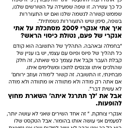
כך אתה רוצה להתעשר יותר וזה מבורך, כי זו שפה
כל כך עשירה. זו שפה שמעידה על השורשים שלנו,
שממש קשורה לנשמה שלנו ואם יש התעוררות
בשפה, סימן שיש התעוררות נשמתית".
איך אתי אנקרי 2009 מסתכלת על אתי
אנקרי של פעם, נטולת כיסוי הראש?
"בחמלה ובאהבה. התהליך של התשובה הוא קודם
כל תהליך של פיוס ופיוס עם עצמי, יש בו עניין של
קבלת העבר וקבל את עצמך כפי שאתה, זה חלק
שהולכים איתו ונכנסים לתוכו ומשלימים איתו.
מבחינתי, זו התשובה. זה קשור ל'מודה ועוזב ירוחם' 
אם אתה רק מודה ולא מתוודה או מתוודה ולא מודה 
לא עשית דבר".
אבל את 'לך תתרגל איתה' השארת מחוץ
להופעות.
אנקרי צוחקת. " זה אחד השירים שאני לא עושה יותר,
לפעמים אני עושה אותו בהומור. אבל הטקסט שלו