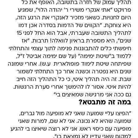
תהליך עמוק של חזרה בתשובה, האופף את כל
פרויקט "אתי אנקרי משירי ר' יהודה הלוי", שמגיע
היום לחנויות. כשאני מזכיר לאנקרי את הרגע הזה,
היא צוחקת. "הקווים של הדמות בסדרה אכן דמו
לתהליך התשובה שעברתי, אבל הוא החל לפני 15
שנים", היא מספרת בראיון לוואלה! תרבות. "אז
חיפשתי כלים להתבוננות פנימה לתוך עצמי והתחלתי
ללמוד ב"שיטת ימימה" (על שם ימימה אביטל ז"ל,
שפיתחה שיטת לימוד פופולארית  ע.ש). אחרי שמונה
שנים היא נפטרה וכשנה אחר כך התחלתי לשמור
שבת. זה היה תהליך איטי, כי כל התהליך הזה חייב
להיות איטי. אסור לו להימשך אחרי סערת הרגשות.
גם ככה אני מרגישה שמאיצים בי"
במה זה מתבטא?
"הפיצו עליי שמועה שאני לא מופיעה מול גברים,
שמועה שהיא לא נכונה. אני לא שם, למרות שאני
מופיעה עם כיסוי ראש. אני לא רוצה שיאיצו בי להגיע
למקום שאני עדיין לא נמצאת בו".