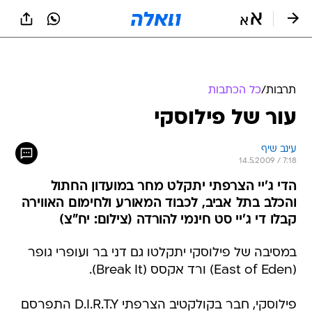
תרבות
/
כל הכתבות
עור של פילוסקי
עינב שיף
14.5.2009 / 7:18
הדי ג'יי הצרפתי יתקלט מחר במועדון החתול
והכלב בתל אביב, לכבוד המאורע ולחימום האווירה
קבלו די ג'יי סט חינמי להורדה (צילום: יח"צ)
במסיבה של פילוסקי יתקלטו גם דני בר ועופרי גופר
(East of Eden) ורד אקסס (Break It).
פילוסקי, חבר בקולקטיב הצרפתי D.I.R.T.Y התפרסם