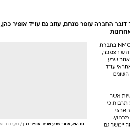
 דובר החברה עופר מנחם, עוזב גם עו"ד אופיר כהן,
חרונות
במסגרת השינויים שעורכת מנכ"לית NMC בחברת
שנרכשה על ידי NMC בחודש דצמבר,
לאחר שבע
חראי עו"ד
השונים
 משפטיות אשר
 תרבות כי
 ארצי
מבחוץ.
/
גם הוא, אחרי שבע שנים. אופיר כהן
מערכת וואל
ה יימשך גם