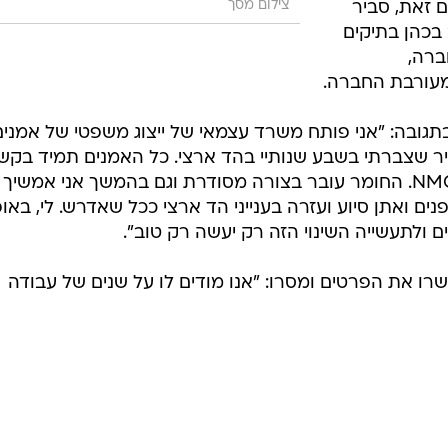
צילום מסך
 זאת, סביר
בכהן בתיקים
ברה,
עורבת החברה.
תגובה: "אני פותח משרד עצמאי של ייצוג משפטי של אמנים
ר שצברתי בשבע שנותיי בהד ארצי. כל האמנים תמיד בקש
איתי וגם פנינה וגם עורכות הדין של NMC. החומר עובר בצורה מסודרת וגם בהמשך אני אמשיך
 לא מבפנים ואתן סיוע ועזרה בענייני הד ארצי ככל שאדרש. לי, באופ
נים ולתעשייה השינוי הזה רק יעשה רק טוב".
צי ו- NMC יונייטד אישרו את הפרטים ומסרו: "אנו מודים לו על שנים של עבודה