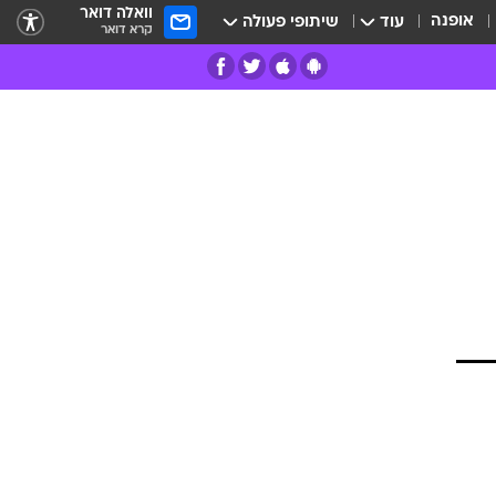
וואלה דואר
אופנה
עוד
שיתופי פעולה
קרא דואר
רים
פרות