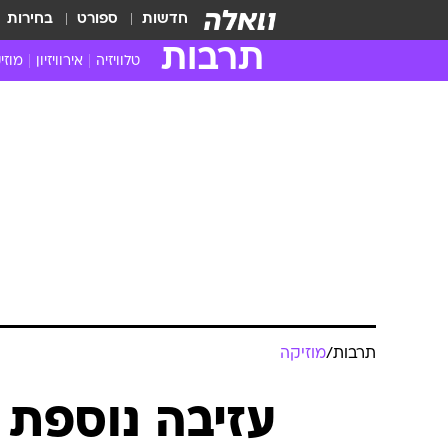
חדשות
ספורט
בחירות
תרבות
טלוויזיה
אירוויזיון
מוזי
חדשות הטלוויזיה
חדשו
ביקורת טלוויזיה
מוזי
צפייה ישירה
מוזי
טלוויזיה ישראלית
קשוב
טלוויזיה מחו"ל
קורד
סדרות מומלצות
קליפי
האח הגדול
הופע
תרבות
/
מוזיקה
עזיבה נוספת 