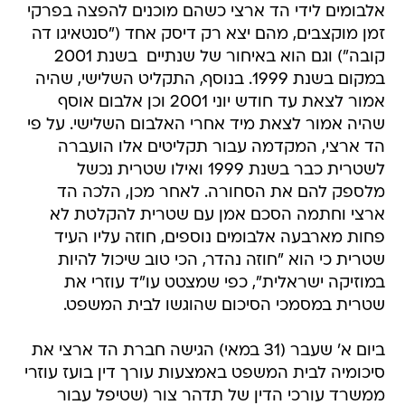
אלבומים לידי הד ארצי כשהם מוכנים להפצה בפרקי
זמן מוקצבים, מהם יצא רק דיסק אחד ("סנטאיגו דה
קובה") וגם הוא באיחור של שנתיים  בשנת 2001
במקום בשנת 1999. בנוסף, התקליט השלישי, שהיה
אמור לצאת עד חודש יוני 2001 וכן אלבום אוסף
שהיה אמור לצאת מיד אחרי האלבום השלישי. על פי
הד ארצי, המקדמה עבור תקליטים אלו הועברה
לשטרית כבר בשנת 1999 ואילו שטרית נכשל
מלספק להם את הסחורה. לאחר מכן, הלכה הד
ארצי וחתמה הסכם אמן עם שטרית להקלטת לא
פחות מארבעה אלבומים נוספים, חוזה עליו העיד
שטרית כי הוא "חוזה נהדר, הכי טוב שיכול להיות
במוזיקה ישראלית", כפי שמצטט עו"ד עוזרי את
שטרית במסמכי הסיכום שהוגשו לבית המשפט.
ביום א' שעבר (31 במאי) הגישה חברת הד ארצי את
סיכומיה לבית המשפט באמצעות עורך דין בועז עוזרי
ממשרד עורכי הדין של תדהר צור (שטיפל עבור