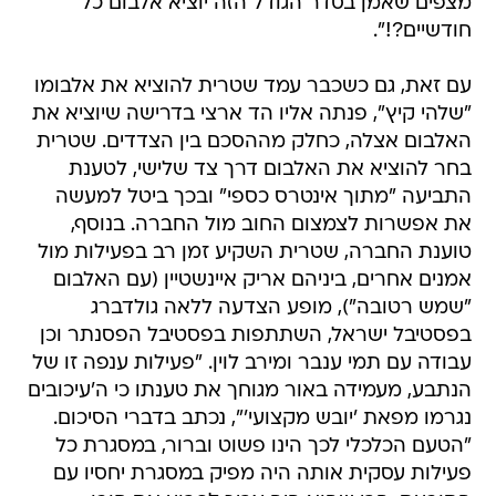
מצפים שאמן בסדר הגודל הזה יוציא אלבום כל
חודשיים?!".
עם זאת, גם כשכבר עמד שטרית להוציא את אלבומו
"שלהי קיץ", פנתה אליו הד ארצי בדרישה שיוציא את
האלבום אצלה, כחלק מההסכם בין הצדדים. שטרית
בחר להוציא את האלבום דרך צד שלישי, לטענת
התביעה "מתוך אינטרס כספי" ובכך ביטל למעשה
את אפשרות לצמצום החוב מול החברה. בנוסף,
טוענת החברה, שטרית השקיע זמן רב בפעילות מול
אמנים אחרים, ביניהם אריק איינשטיין (עם האלבום
"שמש רטובה"), מופע הצדעה ללאה גולדברג
בפסטיבל ישראל, השתתפות בפסטיבל הפסנתר וכן
עבודה עם תמי ענבר ומירב לוין. "פעילות ענפה זו של
הנתבע, מעמידה באור מגוחך את טענתו כי ה'עיכובים
נגרמו מפאת 'יובש מקצועי'", נכתב בדברי הסיכום.
"הטעם הכלכלי לכך הינו פשוט וברור, במסגרת כל
פעילות עסקית אותה היה מפיק במסגרת יחסיו עם