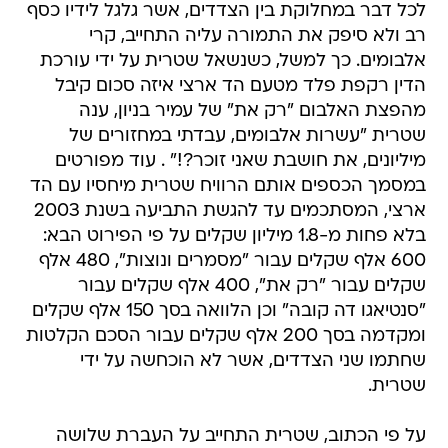
לכל דבר במחלוקת בין הצדדים, אשר גלגל לידיו כסף
רב ולא סיפק את התמורה עליה התחייב, קרי
אלבומים. כך למשל, כשנשאל שטרית על ידי עורכת
הדין רקפת פלד מטעם הד ארצי איזה סכום קיבל
מהפצת האלבום "רק את" של עמיר בניון, ענה
שטרית "עשרות אלבומים, עבדתי במחזורים של
מיליונים, את חושבת שאני זוכר?!" . עוד מפורטים
במסמך הכספים אותם הרוויח שטרית מיחסיו עם הד
ארצי, המסתכמים עד להגשת התביעה בשנת 2003
בלא פחות מ-1.8 מיליון שקלים על פי הפירוט הבא:
600 אלף שקלים עבור "מסמרים ונוצות", 480 אלף
שקלים עבור "רק את", 400 אלף שקלים עבור
"סנטיאגו דה קובה" וכן הלוואה בסך 150 אלף שקלים
ומקדמה בסך 200 אלף שקלים עבור הסכם הקלטות
שחתמו שני הצדדים, אשר לא הוכחשה על ידי
שטרית.
על פי הכתוב, שטרית התחייב על העברת שלושה