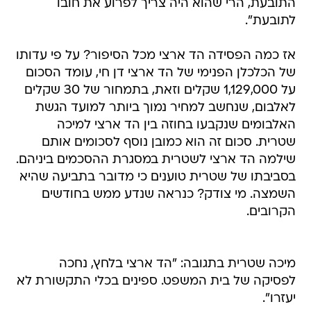
התובעת, הרי שהוא היה צריך לפרוע את חובו
לתובעת".
אז כמה הפסידה הד ארצי מכל הסיפור? על פי עדותו
של הכלכלן הפנימי של הד ארצי דן חי, עומד הסכום
על 1,129,000 שקלים וזאת, בתמחור של 30 שקלים
לאלבום, שנחשב למחיר נמוך ביותר למועד הגשת
האלבומים שנקבעו בחוזה בין הד ארצי למיכה
שטרית. סכום זה הוא כמובן נוסף לסכומים אותם
שילמה הד ארצי לשטרית במסגרת ההסכמים ביניהם.
בסביבתו של שטרית טוענים כי מדובר בתביעה שהיא
השמצה. מי צודק? כנראה שנדע ממש בחודשים
הקרובים.
מיכה שטרית בתגובה: "הד ארצי בלחץ, נחכה
לפסיקה של בית המשפט. ספינים בכלי התקשורת לא
יעזרו".