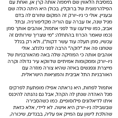
במסיבת הלאווין שם חיממה אותה קרן אן, ואחת עם
הפילהרמונית של ברוקלין. בכולן היא היתה כולה שם
ובעניין. אולי כי ניו-יורק זה המקום שזורם לה בדם
מגיל שנה, אז עברה עם הוריה מקליפורניה. ובתל
אביב, כמו שידענו עוד לפני אתמול, אוהבים אותך סוזן
(כמו שאמר הכרוז בהתחלה: "מי שצריך שירותים זה
עכשיו, סוזן תעלה עוד עשר דקות"), ולא רק בגלל
שטחנו פה את "לוקה" הרבה לפני גלגלצ. אולי
אוהבים אותה כי המוזיקה שלה באה מהאורבניות של
ניו-יורק וממקומות אמיתיים שדווקא עיר גדולה וקרה
מייצרת ונפגשים באיזה שהיא צורה מוזרה עם
האורבניות התל אביבית והמציאות הישראלית.
אתמול לפחות, היא נראתה אפילו מופתעת לפרקים
מגל האהדה שנתן לה הקהל, אבל גם נהנתה להיכנס
איתו לדיאלוגים פילוסופיים. כמו כשהסבירה
שבשבילה ניו-יורק היא אישה. לא ליידי, אלא כזאת
שהולכת לישון עם המייק אפ עליה, בבגדים, שיכורה,