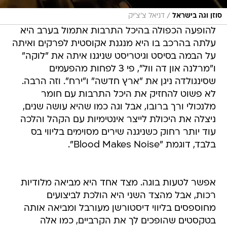
/
סוזן וגה בישראל
דניאל צ'צ'יק
להופעה הכפולה בהיכל התרבות אתמול בערב היא
עלתה בהרכב בו היא מנגנת אקוסטית לפרקים ואיתה
על הבמה בסיסט וגיטריסט שניגנו איתה את "לוקה"
ו"מרלנה און דה וול", פי 3 לפחות מהפעמים
שסינגולדה ניגן את "ארץ חדשה" ו"ירח". וזה הרבה.
לא פשוט להחזיק את היכל התרבות עם חומר
מלנכולי ורך ברובו, אבל וגה כמו שהיא עושה שנים,
ניצלה את היכולת לייצר אינטימיות עם הקהל והלכה
עוד יותר רחוק כשניגנה שירים מסוימים בליווי בס
בלבד, דוגמת "Blood Makes Noise".
אפשר לטעות בוגה. מצד אחד היא מביאה מלודיות
רכות, אבל מהצד השני היא הולכת לביצועים
מחוספסים בליווי דיסטורשן מעורבל ומביאה אותה
בטקסטים שהופכים לך את הקרביים, כמו אלה