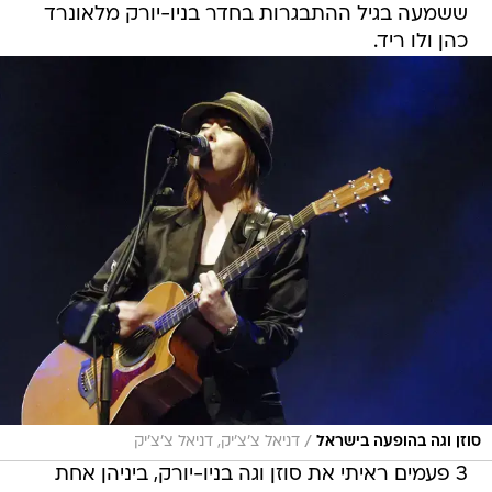
ששמעה בגיל ההתבגרות בחדר בניו-יורק מלאונרד
כהן ולו ריד.
/
סוזן וגה בהופעה בישראל
דניאל צ'צ'יק, דניאל צ'צ'יק
3 פעמים ראיתי את סוזן וגה בניו-יורק, ביניהן אחת