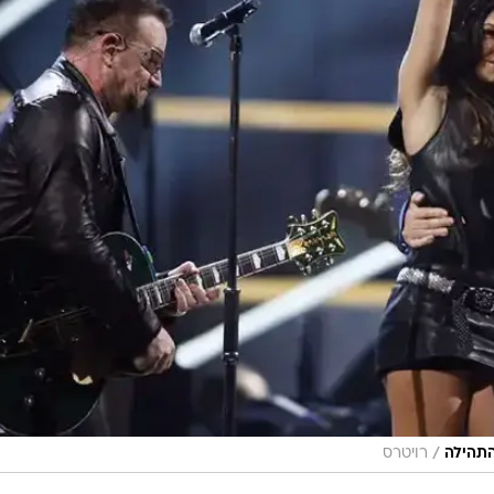
/
התהילה
רויטרס