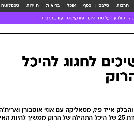
תרבות
סלבס
כסף
אוכל
בריאות
תיירות
טכנולוגיה
קה
קולנוע
על סדר היום
פודקאסט
עוד בתרבות
ת המוזיקה
מדיה
ביקורת סרטים
ספרות
ביקורת ספ
קה ישראלית
חדשות הקולנוע
במה
תיאטרון
חדשות הס
קה לועזית
טריילרים
אמנות
פרק ראשון
 מאוד
פרינג'
כים לחגוג להיכל
רוי
הופעות חיות
רוק
ם וסינגלים
חמש המלצות - ואזהרה
ות חיות
כל הכתבות
30 שנה לחברים
כתבו לנו
 והבלק אייד פיז, מטאליקה עם אוזי אוסבורן וארית'ה
פרנקלין עם לני קרביץ. יום ההולדת 25 של היכל התהילה של הרוק ממשיך להיות ה