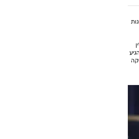
גות
ן
 הגיע
"Gimme Shelter", הקלסיקה