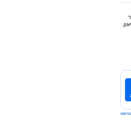
ר
ון.
שימוש