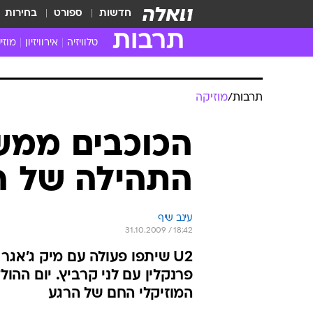
חדשות
ספורט
בחירות
תרבות
טלוויזיה
אירוויזיון
מוזי
חדשות הטלוויזיה
חדשו
ביקורת טלוויזיה
מוזי
תרבות
/
מוזיקה
צפייה ישירה
מוזי
טלוויזיה ישראלית
קשוב
הכוכבים ממשי
טלוויזיה מחו"ל
קורד
התהילה של ה
סדרות מומלצות
קליפי
האח הגדול
הופע
עינב שיף
31.10.2009 / 18:42
U2 שיתפו פעולה עם מיק ג'אגר
המוזיקלי החם של הרגע