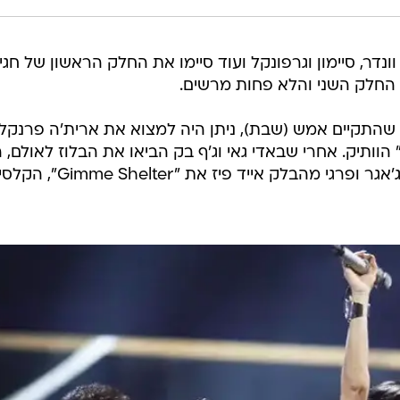
 וונדר, סיימון וגרפונקל ועוד סיימו את החלק הראשון של חגי
 שהתקיים אמש (שבת), ניתן היה למצוא את ארית'ה פרנקלי
לני קרביץ, שביצעו יחדיו את "Think" הוותיק. אחרי שבאדי גאי וג'ף בק הביאו את הבלוז לאולם,
רגע ענק שבו U2 ביצעו יחד עם מיק ג'אגר ופרגי מהבלק אייד פיז את 