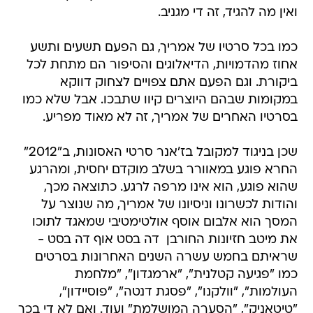
ואין מה להגיד, זה די מגניב.
כמו בכל סרטיו של אמריך, גם הפעם תשעים ותשע
אחוז מהדמויות, הדיאלוגים והסיפור הם מתחת לכל
ביקורת. וגם הפעם אתם צפויים לצחוק דווקא
במקומות שבהם היוצרים קיוו שתבכו. אבל שלא כמו
בסרטיו האחרים של אמריך, זה לא מאוד מפריע.
שכן בניגוד למקובל בז'אנר סרטי האסונות, ב"2012"
החרא פוגע במאוורר בשלב מוקדם יחסית, ומהרגע
שהוא פוגע, הוא אינו מרפה לרגע. כתוצאה מכך,
והודות לכשרונו וניסיונו של אמריך, מה שנוצר על
המסך הוא אלבום אוסף אולטימטיבי שמאגד לתוכו
את מיטב חזיונות החורבן  דה בסט אוף דה בסט -
שראיתם בחמש עשרה השנים האחרונות בסרטים
כמו "פגיעה קטלנית", "ארמגדון", "מלחמת
העולמות", "וולקנו", "פסגת דנטה", "פוסיידון",
"טיטאניק", "הסערה המושלמת" ועוד. ואם לא די בכך