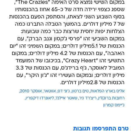
במקום השישי נמצא סרט האימה "The Crazies",
שספג כצפוי ירידה חדה של כ-65 אחוז בהכנסותיו
בסוף השבוע השני לצאתו, והסתפק הפעם בהכנסות
של 7 מיליון דולרים. בהמשך הטבלה התברגו כמה
הצלחות יפות יחסית שרצות כבר כמה שבועות:
במקום השביעי זהו "פרסי ג'קסון וגנב הברק", עם
הכנסות של 5.1מיליון דולרים; במקום השמיני זהו "יום
האהבה", עם הכנסות של 4.2 מיליון דולרים; במקום
התשיעי זהו "Crazy Heart", בכיכובו של המועמד
המוביל לאוסקר, ג'ף ברידג'ס, עם הכנסות של 3.3
מיליון דולרים; ובמקום העשירי זהו "ג'ון היקר", עם
הכנסות של 2.8מיליון דולרים.
אליס בארץ הפלאות
טים ברטון
ג'וני דפ
אווטאר
אוסקר 2010
רחובות ברוקלין
ריצ'רד גיר
שאטר איילנד
ליאונרדו דיקפריו
ג'יימס קמרון
טרם התפרסמו תגובות