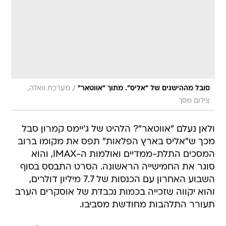
/
סובל מההישגים של "אליס". מתוך "אווטאר"
מערכת וואלה,
צילום מסך
ולאן נעלם "אווטאר"? הלהיט של ג'יימס קמרון סבל
מכך ש"אליס בארץ הפלאות" תפס את מקומו ברוב
המסכים התלת-ממדיים ואולמות ה-IMAX, והוא
סוגר את החמישייה הראשונה. הסרט התבסס בסוף
השבוע האחרון עם הכנסות של 7.7 מיליון דולרים,
והוא יקווה שזכייה בכמות נכבדת של אוסקרים הערב
תעורר התלהבות מחודשת מסביבו.