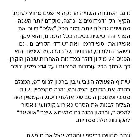
זו גם הפתיחה השנייה החזקה אי פעם מחוץ לעונת
הקיץ  רק "דמדומים 2" נהנה, מוקדם יותר השנה,
מהישגים גדולים יותר. בסך הכל, "אליס" רשם את
הפתיחה השישית בטיבה בכל הזמנים, והוא עקף
אפילו את "ספיידרמן" ואת "שודדי הקריביים". גם
בשאר הגלובוס, הנתונים של הסרט מרשימים  הוא
הכניס 94 מיליון דולר במדינות האחרות שבהן הוקרן,
כך שבסך הכל עומדות הכנסותיו על 214 מיליון דולר.
שיתוף הפעולה השביעי בין ברטון לג'וני דפ, המגלם
בסרט את הכובען המטורף, נהנה מקמפיין שיווקי
מסיבי ומתוכנן היטב של אולפני דיסני. הקמפיין הזה
הצליח לבנות את הסרט כאירוע קולנועי שאסור
להפסיד, וברטון נהנה גם מהצמא שיצר "אווטאר"
להקרנות תלת ממדיות.
עתה מקווים בדיסני שהסרט ינצל את חופשת