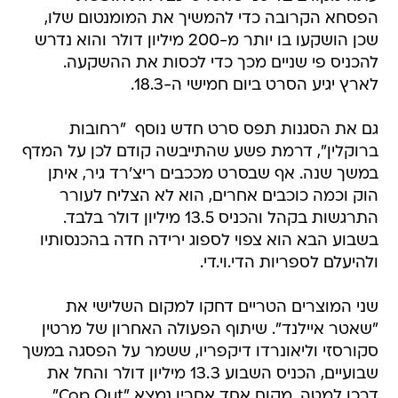
הפסחא הקרובה כדי להמשיך את המומנטום שלו,
שכן הושקעו בו יותר מ-200 מיליון דולר והוא נדרש
להכניס פי שניים מכך כדי לכסות את ההשקעה.
לארץ יגיע הסרט ביום חמישי ה-18.3.
גם את הסגנות תפס סרט חדש נוסף  "רחובות
ברוקלין", דרמת פשע שהתייבשה קודם לכן על המדף
במשך שנה. אף שבסרט מככבים ריצ'רד גיר, איתן
הוק וכמה כוכבים אחרים, הוא לא הצליח לעורר
התרגשות בקהל והכניס 13.5 מיליון דולר בלבד.
בשבוע הבא הוא צפוי לספוג ירידה חדה בהכנסותיו
ולהיעלם לספריות הדי.וי.די.
שני המוצרים הטריים דחקו למקום השלישי את
"שאטר איילנד". שיתוף הפעולה האחרון של מרטין
סקורסזי וליאונרדו דיקפריו, ששמר על הפסגה במשך
שבועיים, הכניס השבוע 13.3 מיליון דולר והחל את
דרכו למטה. מקום אחד אחריו נמצא "Cop Out",