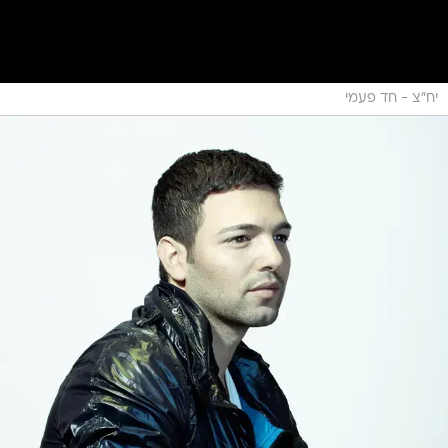
יח"צ - חד פעמי