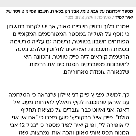
מספר זיכרונות על אבא טומי, אבל רק בכאילו. חשבון הפייק טוויטר של
/
יאיר לפיד
מערכת וואלה, צילום מסך
אמנם בלוך ודוויק חיוביים מאוד, אך יש לקחת בחשבון
כי נוסף על העלייה במספר המפורסמים המקומייים
הפותחים חשבון בטוויטר, נרשמה גם עלייה מרשימה
בכמות החשבונות המזויפים לחלוטין שלהם. בעגה
הרשמית קוראים לזה פייק טוויטר, והכוונה היא
לחשבונות מפוברקים המגחיכים את הדמות
שלכאורה עומדת מאחוריהם.
כך, למשל, מצייץ פייק דני איילון ש"נראה כי המלחמה
עם איראן שתוכננה לקיץ תיאלץ להידחות מעט. אל
דאגה, אני ואיווט כבר עובדים על מציאת תחליף
הולם". פייק אייל ברקוביץ' טוען מצדו כי "אם אין אני
לי אופירה לי", ופייק יאיר לפיד מספר כי "בגיל 12 אבי
המנוח תפס אותי מאונן והכה אותי נמרצות. מאז