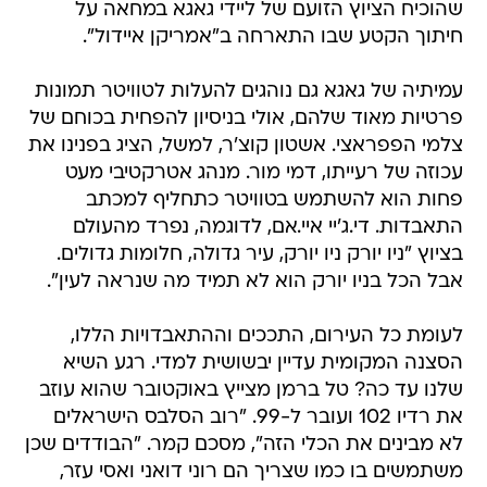
שהוכיח הציוץ הזועם של ליידי גאגא במחאה על
חיתוך הקטע שבו התארחה ב"אמריקן איידול".
עמיתיה של גאגא גם נוהגים להעלות לטוויטר תמונות
פרטיות מאוד שלהם, אולי בניסיון להפחית בכוחם של
צלמי הפפראצי. אשטון קוצ'ר, למשל, הציג בפנינו את
עכוזה של רעייתו, דמי מור. מנהג אטרקטיבי מעט
פחות הוא להשתמש בטוויטר כתחליף למכתב
התאבדות. די.ג'יי איי.אם, לדוגמה, נפרד מהעולם
בציוץ "ניו יורק ניו יורק, עיר גדולה, חלומות גדולים.
אבל הכל בניו יורק הוא לא תמיד מה שנראה לעין".
לעומת כל העירום, התככים וההתאבדויות הללו,
הסצנה המקומית עדיין יבשושית למדי. רגע השיא
שלנו עד כה? טל ברמן מצייץ באוקטובר שהוא עוזב
את רדיו 102 ועובר ל-99. "רוב הסלבס הישראלים
לא מבינים את הכלי הזה", מסכם קמר. "הבודדים שכן
משתמשים בו כמו שצריך הם רוני דואני ואסי עזר,