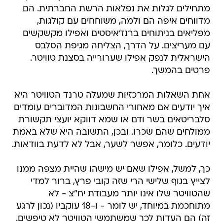
מתחילים לגלות את נפלאות הרשת החברתית. הם
מדווחים איפה הם ולמה, משוחחים עם קולגות,
מפליאים בניתוחים ברנז'איסטים ואפילו מקשקשים
עם מעריצים. על הדרך, הצליחה מגיפת הסלבס
הישראלית לנפק אפילו שערורייה בסצנת טוויטר.
פרטים בהמשך.
אחת השאלות המרכזיות שמעלה טרנד הטוויטר היא
איך יודעים אם מאחורי החשבונות המדוברים עומדים
סלבריטאים בשר ודם או שמא דווקא יועצי תקשורת
ממולחים שהם שכרו. ובכן, התשובה היא שלא באמת
יודעים. כלומר, אפשר לשער, אבל לא לדעת בוודאות.
כך, למשל, אפילו שאם יש מישהו שהיית מצפה ממנו
לצייץ בגוף שלישי הרי שזה קובי פרץ, ברור למדי
שהטוויטר שלו אינו יותר מעבודת יח"צ - לא
מתוחכמת במיוחד, יש לומר - ו-18 עוקביו (נכון לרגע
זה) הם העדות לכך שמשתמשי הטוויטר לא טיפשים.