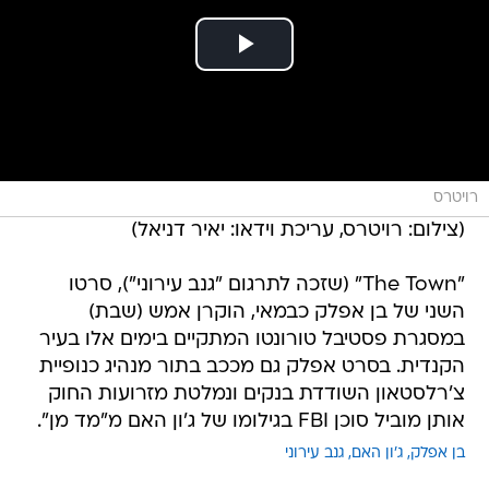
רויטרס
(צילום: רויטרס, עריכת וידאו: יאיר דניאל)
"The Town" (שזכה לתרגום "גנב עירוני"), סרטו
השני של בן אפלק כבמאי, הוקרן אמש (שבת)
במסגרת פסטיבל טורונטו המתקיים בימים אלו בעיר
הקנדית. בסרט אפלק גם מככב בתור מנהיג כנופיית
צ'רלסטאון השודדת בנקים ונמלטת מזרועות החוק
אותן מוביל סוכן FBI בגילומו של ג'ון האם מ"מד מן".
בן אפלק
ג'ון האם
גנב עירוני