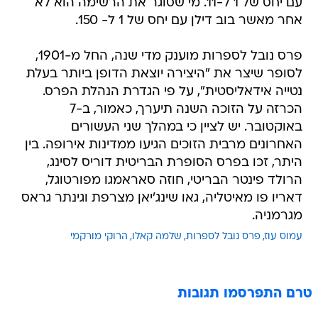
עם יחס של 1 ל-11. מי שסוגר את הרשימה הוא לא
אחר מאשר בוב דילן עם יחס של 1 ל- 150.
פרס נובל לספרות מוענק מדי שנה, החל מ-1901,
לסופר שיצר את "היצירה יוצאת הדופן ביותר בעלת
נטייה אידאליסטית", על פי הגדרת הנהלת הפרס.
הכרזה על הזוכה השנה תיערך, כאמור, ב-7
באוקטובר. יש לציין כי במהלך שני העשורים
האחרונים מרבית הזוכים הגיעו ממדינות אירופה. בין
היתר, זכו בפרס הסופרת הבריטית דוריס לסינג,
הרולד פינטר הבריטי, חוזה סאראמגו מפורטוגל,
דאריו פו מאיטליה, גאו שינג'יאן מצרפת וגינתר גראס
מגרמניה.
עמוס עוז
פרס נובל לספרות
שלמה קאלו
הרוקי מורקמי
טרם התפרסמו תגובות