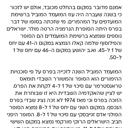
אמנם מדובר במקום בהחלט מכובד, אולם יש לזכור
כי בשנה שעברה היה עוז המועמד המוביל ברשימת
המועדפים על המהמרים. מי שזכתה בסופו של דבר
בפרס היתה הסופרת הגרמניה הרטה מולר. ישראלים
נוספים שנמצא ברשימת המועמדים הם הסופר
והפילוסוף שלמה קאלו הנמצא במקום ה-41 עם יחס
של 1 ל-45. וא.ב יהושע במקום ה-46 עם יחס של 1
ל-50.
המועמד המוביל השנה לזכייה בפרס על פי סוכנויות
ההימורים הוא הסופר והמשורר השבדי תומאס
טראנסטרמר עם סיכוי של 1 ל-4 לקחת את הפרס.
יש לציין שהאקדמיה השבדית היא זו שבוחרת את
הזוכה בפרס וכי מאז 1974 לא זכה נציג שבדי בפרס
הנכסף. במקום השני עם יחס של 1 ל-8 נמצא הסופר
הפולני אדם זגייבסקי עם סיכוי של 1 ל-8. הסופר היפני
חביב הישראלים הרוקי מורקמי נמצא במקום השישי