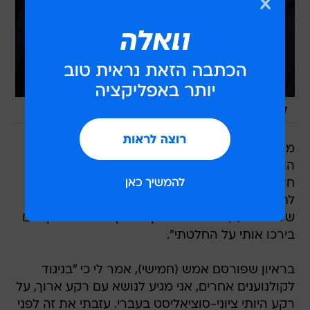
/
לא מתחרט, ממש לא. מייק לי
GettyImages
מייק לי, הבמאי האנגלי שהודיע בתחילת השבוע כי
הוא מבטל את ביקורו בישראל בשל קבלת הצעת
חוק הנאמנות בממשלה, אומר כי החלטתו זכתה
לתמיכה מתוך ישראל. "שידלו אותי מתוך ישראל
שלא להגיע", אמר לי בראיון למגזין ניו סטייטסמן. "גם
בירכו אותי על החלטתי".
בראיון שפורסם אמש (חמישי), אמר לי כי "בניגוד
לקולנוענים אחרים, אני מגיע לנושא עם רקע ארוך, על
רקע היותי ציוני-סוציאליסט בעברי. עזבתי את זה לפני