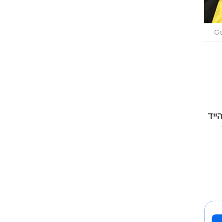
Ge
ייד