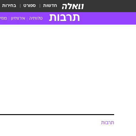
חדשות
ספורט
בחירות
תרבות
טלוויזיה
אירוויזיון
מוזי
חדשות הטלוויזיה
חדשו
ביקורת טלוויזיה
מוזי
צפייה ישירה
מוזי
טלוויזיה ישראלית
קשוב
טלוויזיה מחו"ל
קורד
סדרות מומלצות
קליפי
האח הגדול
הופע
תרבות