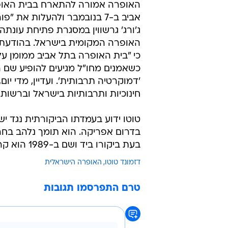
האופרה אמורה להתארח בבית האו
אביב ב-7 בנובמבר ולהעלות את "פ
האופרה המקומית בישראל. בהודעתו
כי "בית האופרה בתל אביב ממומן על 
כשאמנים מחו"ל מגיעים להופיע שם
'דמוקרטיה תרבותית'. ועדיין, מדי יו
חינוכיות ותרבותיות בישראל וברשות
טוטו ידוע בעמדתו הביקורתית נגד י
בדרום אפריקה. הוא תומך נלהב בחר
בעת ביקורו ביד ושם ב-1989 הוא קרא ליהודים לסלוח לנאצים.
דזמונד טוטו
האופרה הישראלית
טרם התפרסמו תגובות