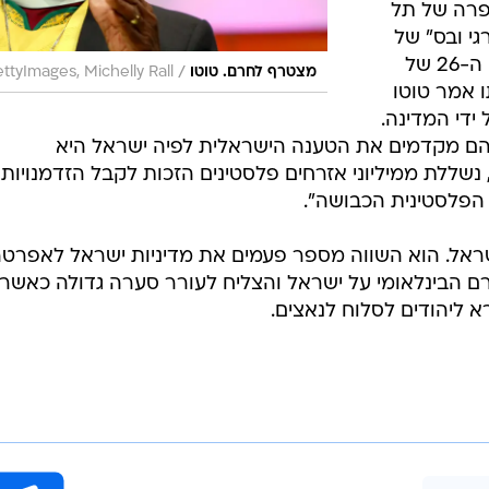
פרה של תל
ורגי ובס" של
ג'ורג' גרשווין במסגרת פתיחת עונתה ה-26 של
/
מצטרף לחרם. טוטו
ttyImages, Michelly Rall
 אמר טוטו
ידי המדינה.
 הם מקדמים את הטענה הישראלית לפיה ישראל היא
ם, נשללת ממיליוני אזרחים פלסטינים הזכות לקבל הזדמנויות
 הפלסטינית הכבושה".
שראל. הוא השווה מספר פעמים את מדיניות ישראל לאפרטה
ם הבינלאומי על ישראל והצליח לעורר סערה גדולה כאשר