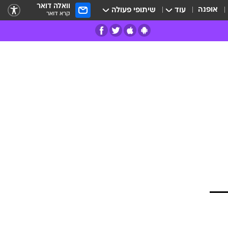
וואלה דואר
אופנה
עוד
שיתופי פעולה
קרא דואר
רים
פרות