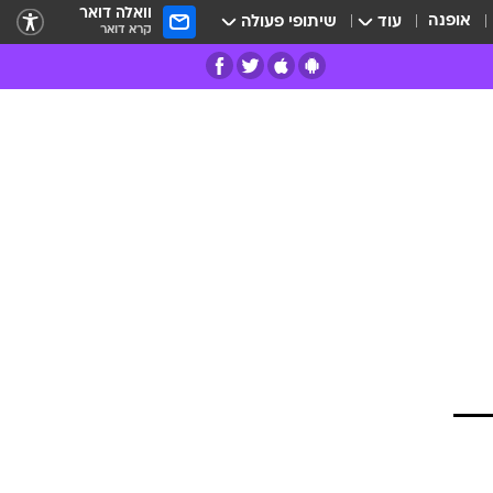
וואלה דואר
אופנה
עוד
שיתופי פעולה
קרא דואר
רים
פרות