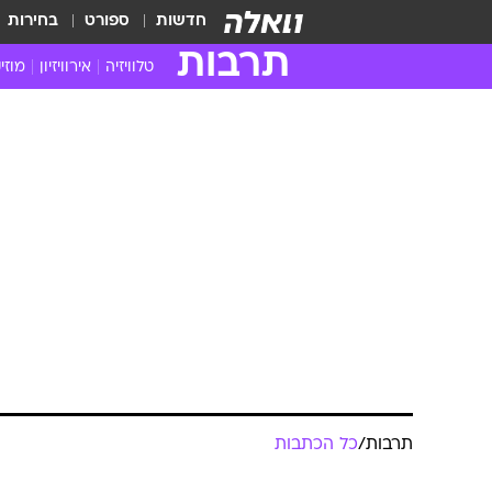
חדשות
ספורט
בחירות
תרבות
טלוויזיה
אירוויזיון
מוזי
חדשות הטלוויזיה
חדשו
ביקורת טלוויזיה
מוזי
צפייה ישירה
מוזי
טלוויזיה ישראלית
קשוב
טלוויזיה מחו"ל
קורד
סדרות מומלצות
קליפי
האח הגדול
הופע
תרבות
/
כל הכתבות