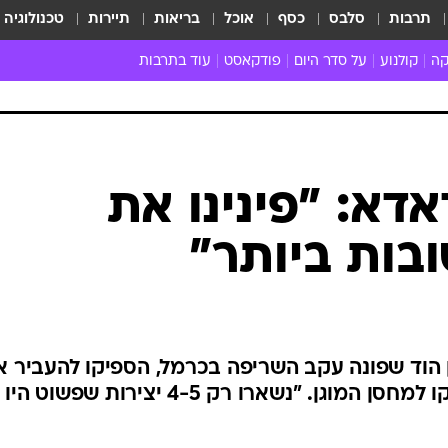
תרבות
סלבס
כסף
אוכל
בריאות
תיירות
טכנולוגיה
קה
קולנוע
על סדר היום
פודקאסט
עוד בתרבות
ת המוזיקה
מדיה
ביקורת סרטים
ספרות
ביקורת ספ
קה ישראלית
חדשות הקולנוע
במה
תיאטרון
חדשות הס
קה לועזית
טריילרים
אמנות
פרק ראשון
 מאוד
פרינג'
דאדא: "פינינו את
רוי
הופעות חיות
בות ביותר"
ם וסינגלים
חמש המלצות - ואזהרה
ות חיות
כל הכתבות
30 שנה לחברים
כתבו לנו
ין הוד שפונה עקב השריפה בכרמל, הספיקו להעביר 
רוב עבודותיו של הצייר מרסל ינקו למחסן המוגן. "נשארו רק 4-5 יצירות שפשוט היו