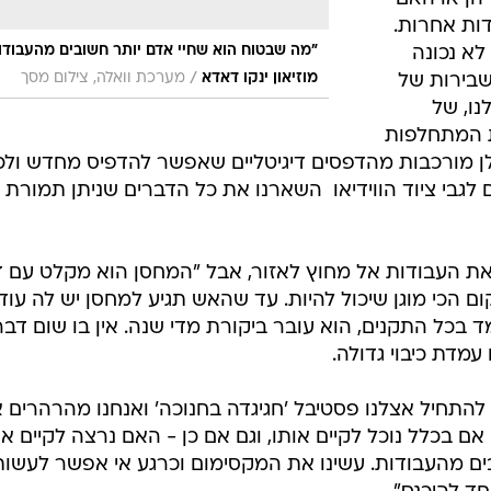
דות אחרות.
"מה שבטוח הוא שחיי אדם יותר חשובים מהעבודו
א נכונה
/
מוזיאון ינקו דאדא
מערכת וואלה, צילום מסך
שבירות של
ו, של
ת המתחלפות
כולן מורכבות מהדפסים דיגיטליים שאפשר להדפיס מחדש ולכ
 לגבי ציוד הווידיאו  השארנו את כל הדברים שניתן תמורת 
 את העבודות אל מחוץ לאזור, אבל "המחסן הוא מקלט עם 
ום הכי מוגן שיכול להיות. עד שהאש תגיע למחסן יש לה עוד
ד בכל התקנים, הוא עובר ביקורת מדי שנה. אין בו שום דבר
מדת כיבוי גדולה.
התחיל אצלנו פסטיבל 'חגיגדה בחנוכה' ואנחנו מהרהרים 
 בכלל נוכל לקיים אותו, וגם אם כן - האם נרצה לקיים או
ים מהעבודות. עשינו את המקסימום וכרגע אי אפשר לעשות