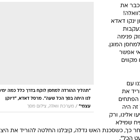
 כבר את
וואלה!
 ינקו דאדא
עקבות
ק פנימה
מחסן המוגן.
אי אפשר
 מקווים
ו עם
"תהליך ההורדה למחסן לוקח בדרך כלל כמה ימים
ריד את
לנו היתה בסך הכל שעה". מרסל דאדא, "דיוקן
 הפתחים
/
עצמי"
מערכת וואלה, צילום מסך
זה היה
 אלינו, ורק
פיח שמילא
 כך, כשסכנת האש גדלה, קיבלנו החלטה להוריד את היצי
ט הכל".