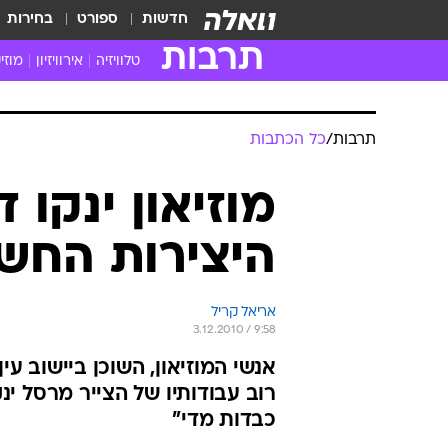
חדשות
ספורט
בחירות
תרבות
טלוויזיה
אירוויזיון
מוזי
חדשות הטלוויזיה
חדשו
ביקורת טלוויזיה
מוזי
תרבות
/
כל הכתבות
צפייה ישירה
מוזי
טלוויזיה ישראלית
קשוב
מוזיאון ינקו 
טלוויזיה מחו"ל
קורד
היצירות החשו
סדרות מומלצות
קליפי
האח הגדול
הופע
אריאל קריל
3.12.2010 / 9:58
אנשי המוזיאון, השוכן ביישוב ע
כבדות מדי"