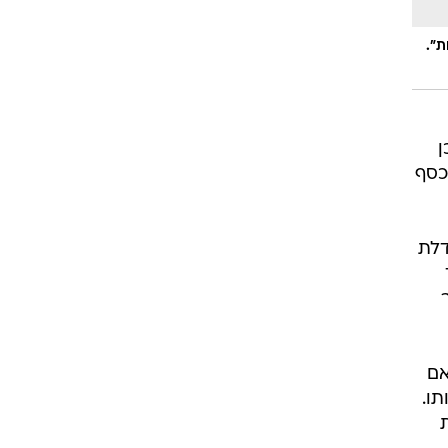
ת".
ן
כסף
דלת
אם
תו.