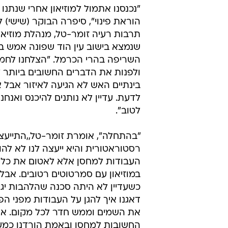
"נכנסנו אתמול למוזיאון אחרי שנתנו
הוראת פינוי", סיפרה הבוקר (שישי) ל
תרבות רעיה זומר-טל, מנהלת מוזיאון
שנמצא בישוב עין הוד שפונה אמש ב
השריפה בהרי הכרמל. "הצלחנו לחמו
ולפנות את הדברים החשובים ביותר ל
בינתיים האש לא הגיעה לאיזור אבל 
לדעת. עדיין לא נותנים להיכנס ואנחנו
לטוב".
"בהתחלה", אומרת זומר-טל,,התייעצנ
רסטוראטורית והיא ייעצה לנו לא להו
העבודות למחסן אלא לאטום את כל
במוזיאון עם סמרטוטים רטובים. אבל 
כשעדיין לא היתה סכנה שהלהבות יגיעו
דאגנו איך להגן על העבודות מפני ה
את השמים וממש חדר לכל מקום. אחר
החשובות למחסן ובאמת הורדנו כמע