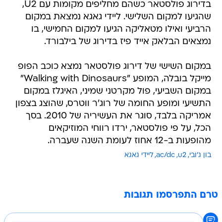
בדירוג פולסטאר כשהם מחליפים מקומות עם U2,
שהגיעו למקום השלישי. ליידי גאגא נמצאת במקום
הרביעי ואילו מטאליקה הגיעו למקום החמישי, בו
נמצאים הבלאק אייד פיז בדירוג של בילבורד.
במקום השישי של דירוג פולסטאר נמצא כוכב הפופ
מייקל בובלה, המופע "Walking with Dinosaurs"
במקום השביעי, פול מקרטני שמיני, האיגלז במקום
התשיעי ומופע החומה של רוג'ר ווטרס, שהוצג בצפון
אמריקה בלבד, סוגר את העשיריה של 2010. בסך
הכל, על פי פולסטאר, ירדו רווחי המוזיקאים
מהופעות ב-12 אחוז לעומת השנה שעברה.
בון ג'ובי
u2
ac/dc
ליידי גאגא
טרם התפרסמו תגובות