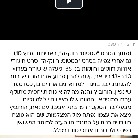
יח"צ - חד פעמי
(מתוך הסרט "סטטוס: רווק/ה", באדיבות ערוץ 10)
גם אחרי צפייה בסרט "סטטוס: רווק/ה", סרט תיעודי
אודות רווקים ורווקות בני 35 ומעלה שישודר בערוץ
10 ב-13 בינואר, קשה להבין מדוע אדם הורוביץ בחר
להשתתף בו. בניגוד למרואיינים אחרים בו, כמו סער
שיינפיין, הורוביץ נהנה מהילה איכותית יחסית מתוקף
עברו כמוזיקאי וההווה שלו כאיש חיי לילה (כיום
מבעלי בר הטקסידרמי בתל אביב). עם זאת, הורוביץ
מצא את עצמו נפתח מול המצלמות, שם הוא פוצח
בווידויים כנים על התנגדותו העזה למוסד הנישואין
בפרט ולקשרים ארוכי טווח בכלל.