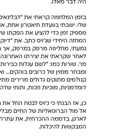
היה דבר מאלו.
בזמן המלחמה קראתי את "דבלינאים
שלי. ישבתי בוועדת תיאטרון אחת, או 
מספיק זמן כדי להציע את הפקתו של "
המחזה היחידי שג'ויס כתב. את "דיוקנ
גמעתי, מחליפה מרפק במרפק, אך ה
לאחר שקראתי את יצירתו האחרונה 
מר. שורות כמו: "לשם עגלות כבירות
ומבחר ממוין של כרובים בוהקים... וא
קנו?מים מתוקים גדולים מרירים מתיי
דומדמניות, מוכיות וזכות, ותותי שדה
כן, אז הבנתי כי ג'ויס לבטח החל את ח
אל מול הברוטאליות של החיים מבלי ל
לארגן, בדממה ההכרחית, את עתרת הפ
המבקשות להיכלות.