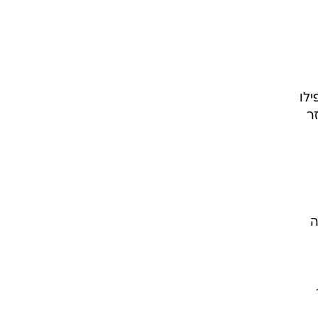
ילו
ר
ה