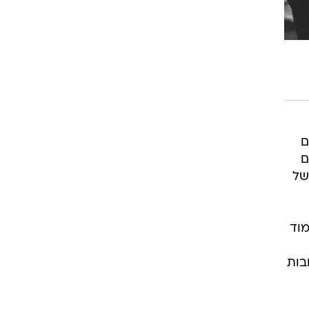
ם
ם
של
מוד
בות