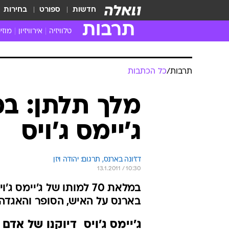
חדשות
ספורט
בחירות
תרבות
טלוויזיה
אירוויזיון
מוזי
חדשות הטלוויזיה
חדשו
ביקורת טלוויזיה
מוזי
תרבות
/
כל הכתבות
צפייה ישירה
מוזי
טלוויזיה ישראלית
קשוב
טלוויזיה מחו"ל
קורד
ג'יימס ג'ויס
סדרות מומלצות
קליפי
האח הגדול
הופע
דז'ונה בארנס, תרגום: יהודה ויזן
13.1.2011 / 10:30
במלאת 70 למותו של ג'י
בארנס על האיש, הסופר והאגדה
ג'יימס ג'ויס  דיוקנו של אד