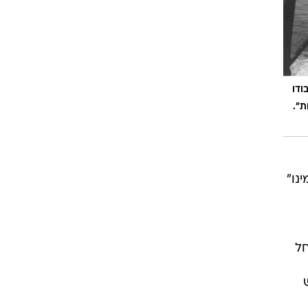
ודו
ת".
נו"
חל