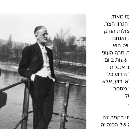
ט מאוד.
הגרון הצר,
צולות החיק
 ואנחנו
יס הוא
 חרף העוני
שעות ביום".
 אנגלית
הידוע כל
א ידוע, אלא
ך מספר
ל
תי בקפה דה
צב למולה של הכנסייה