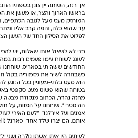
אך רזה, השותה יין צונן בשפתיו החבו
בראשו הארוך והצר, או מעשן את הסי
המוחזק מעט מעל לגובה הכתפיים, והו
עד שהוא כלה, והפה קרב אליו ומתר
לפלוט את הסילון החד של העשן הצה
כדי לא לשאול אותו שאלות, יש להכירו
לעונג לשוחח עימו פעמים רבות במה
החודשים ששהיתי בפאריס. שוחחנו על
כשבחרה לשיר את מזמוריה בקול חסר "
הוא מעט בלתי-מעוניין בכל הנוגע להן
בטוחה שהוא פשוט מעט סקפטי באשר ל
מחזה נהדר, הכתוב מנקודת מבטה של 
ההיסטרי". שוחחנו על המוות, על חול
אמנים ועל אירלנד  "לעם האירי לעו
אותם. הם יצרו שלד אחד  פארנל (Parnell)  אך הם מעולם לא יצרו איש".
לעיתים היו איתו אשתו נו?רה ושני ילד