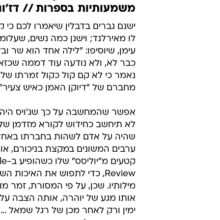
משמעותיות בספרות // דז'ו
ישנם גברים בדבלין שיאמרו לכם כי ק
לו מאירלנד; וישנן כמה נשים, שעלומ
עימן, שיוסיפו: "לילה אחד הוא שר ו
כבר לא, ולא נודעה עוד דממה שכזאת
נאמר כי לא קם קול כקול זמרתו של ג'י
מחברם של "דיוקן האמן כאיש צעיר" ו
אפשר שהמחשבה על כך שג'ויס היה 
לא תיחשב כחידוש לקורא מזדמן של ס
שהיה על אדם לשהות בחברתו באח
ערבים המשונים במקצת בניכורם, או
קטעים מ
Review, כדי לתפוש את האיכות ה
מילותיו. שכן, על פי המסורת, זמר מו
אותו מגע של יוהרה, אותה הצבה עלי
ימין ורק לאחר מכן של רגל שמאל ... ו