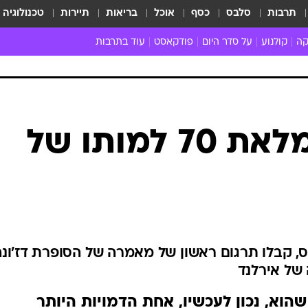
תרבות
סלבס
כסף
אוכל
בריאות
תיירות
טכנולוגיה
קה
קולנוע
על סדר היום
פודקאסט
עוד בתרבות
ת המוזיקה
מדיה
ביקורת סרטים
ספרות
ביקורת ספ
קה ישראלית
חדשות הקולנוע
במה
תיאטרון
חדשות הס
קה לועזית
טריילרים
אמנות
פרק ראשון
 מאוד
פרינג'
מלך תלתן: במלאת 70 למותו של
רוי
הופעות חיות
ם וסינגלים
חמש המלצות - ואזהרה
ות חיות
כל הכתבות
30 שנה לחברים
כתבו לנו
ימס ג'ויס, קבלו תרגום ראשון של מאמרה של הסופרת דז'ונ
 של אירלנד
ם שהוא, נכון לעכשיו, אחת הדמויות היותר