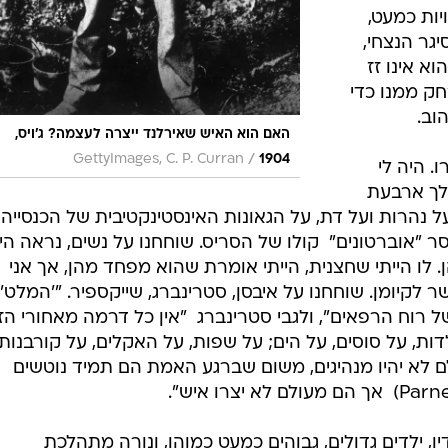
יות כמעט,
גר הנצחי,
א אינו זז
חק ממנו כדי
וב.
האם הוא האיש שאירלנד ייצרה לעצמה? ג'ויס,
/
GettyImages, C. P. Curran
1904
. היה לי
לך ארבעת
 נהרות ועל דת, על הגאונות האינסטינקטיבית של הכנסייה,
אוברטונים"  קולו של הסריס. שוחחנו על נשים, נראה היה
. לו הייתי שחצנית, הייתי אומרת שהוא מפחד מהן, אך אני
קיומן. שוחחנו על איבסן, סטרינברג, שייקספיר. "'המלט' 
רוח הרפאים", ולגבי סטרינברג  "אין כל דרמה מאחורי הז
דות, על סוסים, על הים; על שפות, על האקלים, על קורבנות.
לם לא יהיו מנהיגים, משום שברגע האמת הם תמיד נוטשים
יו, ילדים גדולים, גבוהים כמעט כמוהו, ונורה מתהלכת