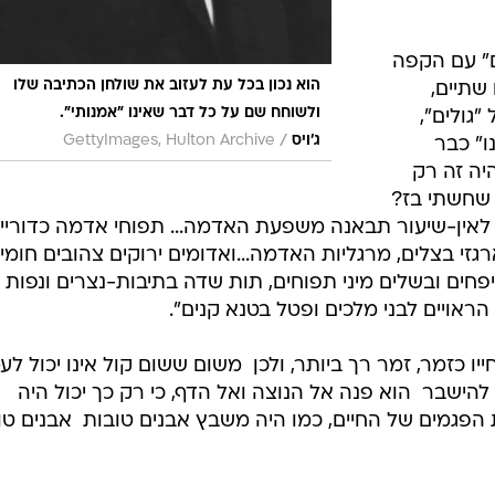
" עם הקפה
הוא נכון בכל עת לעזוב את שולחן הכתיבה שלו
שתיים,
ולשוחח שם על כל דבר שאינו "אמנותי".
גולים",
/
ג'ויס
GettyImages, Hulton Archive
ו" כבר
יה זה רק
שחשתי בז?
 לאין-שיעור תבאנה משפעת האדמה... תפוחי אדמה כדוריי
רגזי בצלים, מרגליות האדמה...ואדומים ירוקים צהובים חומי
פחים ובשלים מיני תפוחים, תות שדה בתיבות-נצרים ונפות 
 הראויים לבני מלכים ופטל בטנא קנים".
ייו כזמר, זמר רך ביותר, ולכן  משום ששום קול אינו יכול לע
הישבר  הוא פנה אל הנוצה ואל הדף, כי רק כך יכול היה
גמים של החיים, כמו היה משבץ אבנים טובות  אבנים טו