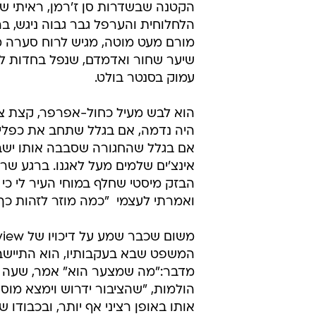
הקטנה שבשדרות סן ז'רמן, ראיתי ש
הלחלוחית והערפל גבר גבוה ניגש, 
מורם מעט מוטה, מגיש לרוח סערה 
שיער שחור ואדמדם, שנפל בחדות לת
עמוק בסנטר בולט.
הוא לבש מעיל כחול-אפרפר, קצת צע
היה נדמה, אם בגלל שתחב את כפליו 
אם בגלל שהחגורה שסבבה אותו ישב
אינצ'ים שלמים מעל לאגנו. ברגע שרא
הבזק מיסטי שחלף במוחי העיר לי כי 
ואמרתי לעצמי  "כמה מוזר לזהות כך
המשפט שבא בעקבותיו, הוא התיישב למו
מדבר:"מה שמצער הוא" אמר, שעה שנד
הולמות, "שהציבור ידרוש וימצא מוס
אותו באופן רציני אף יותר, ובכבודו של