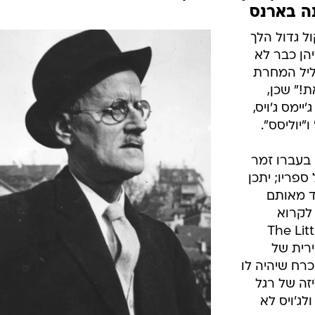
נה בארנס
ול גדול הלך
יהן כבר לא
בליל המחרת
!" שכן,
ימס ג'ויס,
"יוליסס".
בעברו זמר
פריו; יתכן
ד מאותם
 לקרוא
"יוליסס" שלו כשהופיע ב-The Little
שירית של
כרח שיהיה לו
זה של רגל
לג'ויס לא