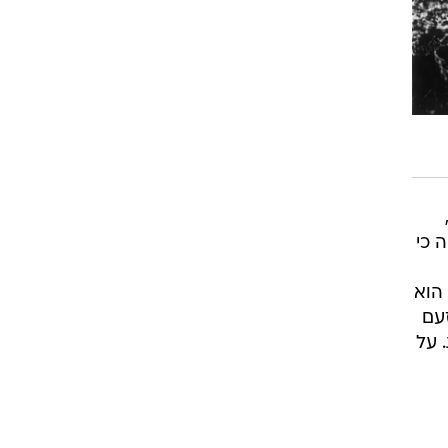
 כי
הוא
עם
 על