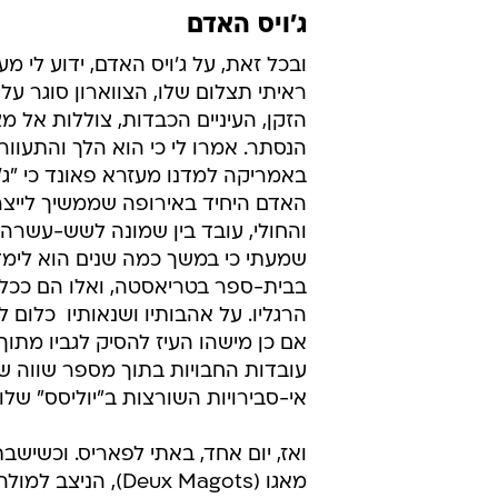
ג'ויס האדם
ובכל זאת, על ג'ויס האדם, ידוע לי מע
ראיתי תצלום שלו, הצווארון סוגר על 
הזקן, העיניים הכבדות, צוללות אל מ
הנסתר. אמרו לי כי הוא הלך והתעוור,
באמריקה למדנו מעזרא פאונד כי "ג'ו
האדם היחיד באירופה שממשיך לייצר,
והחולי, עובד בין שמונה לשש-עשרה 
שמעתי כי במשך כמה שנים הוא לימד
בבית-ספר בטריאסטה, ואלו הם ככל 
הרגליו. על אהבותיו ושנאותיו  כלום ל
אם כן מישהו העיז להסיק לגביו מתו
עובדות החבויות בתוך מספר שווה ש
אי-סבירויות השורצות ב"יוליסס" שלו.
ואז, יום אחד, באתי לפאריס. וכשישב
מאגו (Deux Magots), הני