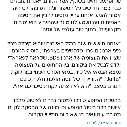
שהופתענו והיינו בשוק", אמר הגורם. "אנחנו עובדים
כבר כמה חודשים על הסיפור וג'וני דפ בהחלט היה
אמור להגיע. אנחנו עדיין מנסים להבין את הסיבה
האמיתית וזה נשמע לנו מוזר שהתירוץ הוא 'סיבות
מקצועיות', בתוך טור עולמי של ונסה".
"אנחנו חוששים שזה בגלל האיומים שהיא קיבלה מכל
מיני ארגונים פרו-פלסטיניים בצרפת", הוסיף הגורם,
שציין את העצומה של ארגון BDS, שקראה לפאראדי
ולדפ לבטל את ביקורם. בין החתומים על העצומה
נמצא הבמאי איל סיון, במאי הסרט השנוי במחלוקת
"Jaffa". "הקריירה של ונסה הולכת חלק", סיכם
הגורם בעצב, "היא לא רצתה לקחת סיכון כנראה".
בהפקת המופע סירבו למסור דברים לציטוט מלבד
אישור דבר ביטול המופע וכן כוונה של ההפקה לקיים
מסיבת עיתונאים בנושא ביום חמישי הקרוב.
ונסה פאראדי
ג'וני דפ