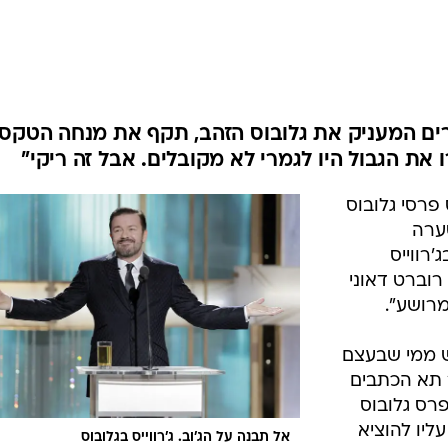
רים המעניק את גלובוס הזהב, תקף את מנחה הטקס:
ת הגבול היו לגמרי לא מקובלים. אבל זה ריקי"
 פרסי גלובוס
ערה
רווייס
רוברט דאוני
"מרושע".
ש ממי שבעצם
ר תא הכתבים
פרס גלובוס
עליו להוציא
אל תבנה על הג'וב. ג'רווייס בגלובוס