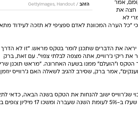
ומם, אמר
/
הזהב
GettyImages, Handout
ט חצה את
רי לא
 כי "כל הערה המכוונת לאדם ספציפי לא תזכה לעידוד מתא
ש יראה את הדברים שתכנן לומר בטקס מראש. "זו לא הדרך 
את ריקי ג'רווייס, אתה מצפה לבלתי צפוי". עם זאת, ברק
ך הטקס ו"הועלם" ממנו בשעה האחרונה. "מראש תוכנן שריק
קים", אמר ברק, שסירב להגיב לשאלה האם ג'רווייס יוזמן
וי שג'רווייס ישוב להנחות את הטקס בשנה הבאה, כדאי לת
להתחשב בנתוני הרייטינג של הטקס, שעלו ב-5% לעומת השנה שעברה ומשכו 17 מיל