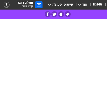
וואלה דואר
אופנה
עוד
שיתופי פעולה
קרא דואר
רים
פרות