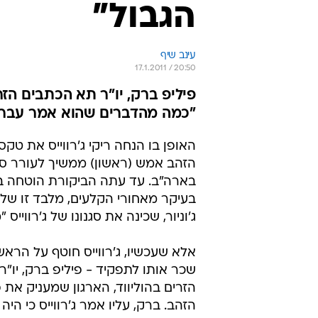
הגבול"
עינב שיף
17.1.2011 / 20:50
פיליפ ברק, יו"ר תא הכתבים הז
"כמה מהדברים שהוא אמר עברו א
האופן בו הנחה ריקי ג'רווייס את טקס
הזהב אמש (ראשון) ממשיך לעורר ס
בארה"ב. עד עתה הביקורת הוטחה בג'
בעיקר מאחורי הקלעים, מלבד זו של 
ג'וניור, שכינה את סגנונו של ג'רווייס 
אלא שעכשיו, ג'רווייס חוטף על הרא
שכר אותו לתפקיד - פיליפ ברק, יו"
הזרים בהוליווד, הארגון שמעניק את 
הזהב. ברק, עליו אמר ג'רווייס כי היה 