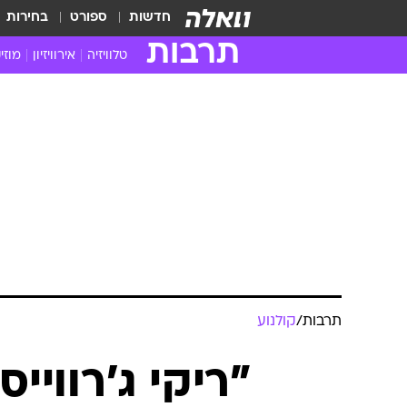
חדשות
ספורט
בחירות
תרבות
טלוויזיה
אירוויזיון
מוזי
חדשות הטלוויזיה
חדשו
ביקורת טלוויזיה
מוזי
צפייה ישירה
מוזי
טלוויזיה ישראלית
קשוב
טלוויזיה מחו"ל
קורד
סדרות מומלצות
קליפי
האח הגדול
הופע
תרבות
/
קולנוע
"ריקי ג'רוויי