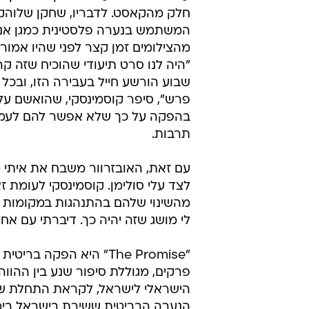
חלק מהקאסט. לדבריו, שחקן שלוהק 
המשתמש בנערה פלסטינית כמגן אנ
מהצילומים זמן קצר לפני שהיו אמורי
"היה לנו סרט תיעודי שהוכיח שזה קר
שבוע הורשע חייל בעבירה הזו, ובכל 
פרש", סיפר קוסמינסקי, שהואשם על 
בהפקה על כך שלא אפשר להם לעמוד 
תרבות.
עם זאת, האובזרוור משבח את איתי ט
לצד עלי סולימן. קוסמינסקי לעומת 
מהשינוי שלהם בהתנהגות במקומות מס
לי מושג שזה יהיה כך. דיברתי עם אח
פרקים, מגוללת סיפור שנע בין ההוו
הישראלי לישראל, לקראת התחלת שיר
הנערה הבריטית ששירת בישראל בימי 