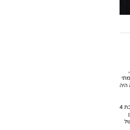
מתי
 היה
"The Promise" היא הפקה בריטית שתעלה ב-6 בפברואר בצ'אנל 4 המפורסם. המיני-סדרה, בת 4
של