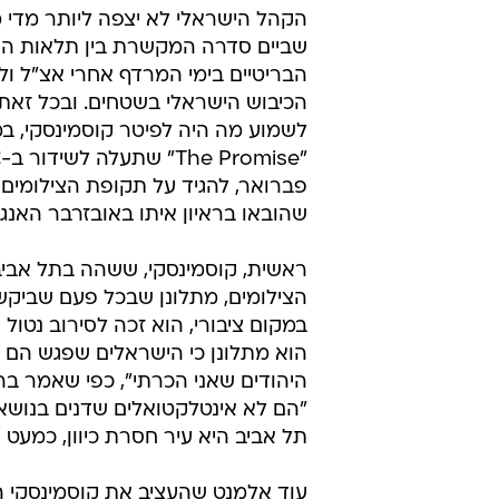
הקהל הישראלי לא יצפה ליותר מדי מ
שביים סדרה המקשרת בין תלאות החי
הבריטיים בימי המרדף אחרי אצ"ל ולח"
הכיבוש הישראלי בשטחים. ובכל זאת, 
לשמוע מה היה לפיטר קוסמינסקי, ב
פברואר, להגיד על תקופת הצילומים 
שהובאו בראיון איתו באובזרבר האנגל
ראשית, קוסמינסקי, ששהה בתל אבי
הצילומים, מתלונן שבכל פעם שביקש
במקום ציבורי, הוא זכה לסירוב נטול ס
הוא מתלונן כי הישראלים שפגש הם "
היהודים שאני הכרתי", כפי שאמר ברא
"הם לא אינטלקטואלים שדנים בנושא
תל אביב היא עיר חסרת כיוון, כמעט נ
עוד אלמנט שהעציב את קוסמינסקי הי