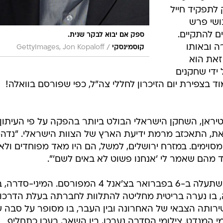
לתפקיד חייל
ושי פרש
ם להתקיים.
ספק אם יבוא לבקר שנית.
ה ובאותו
/
קוסמינסקי
GettyImages, Jon Kopaloff
זאת הוא
ידי שחקנים
בצפירת יום הזיכרון לחללי צה"ל, כפי שפורסם בוואלה!
יראן, השחקן הישראלי הבולט ביותר בהפקה על פי העיתון,
זאת, התאכזב מרמת ידיעת הארץ של הצוות הישראלי. "נדה
וימים. במזרח ירושלים, למשל, הם היו מאד מפוחדים ולא
ד מהם שאמר לי 'אנחנו פשוט לא באים לשם'".
ה, בו נערה בריטית מחליטה להתלוות לחברתה בעלת הדרכון
ותה הצבאי של האחרונה ובין העבר, בו מסופר על סבה 
המנדט. צילומי הסדרה נערכו, בין השאר, בעכו כתחליף