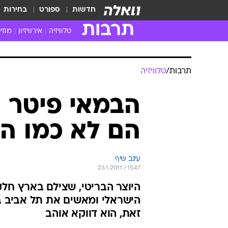
חדשות
ספורט
בחירות
תרבות
טלוויזיה
אירוויזיון
מוזי
חדשות הטלוויזיה
חדשו
ביקורת טלוויזיה
מוזי
תרבות
/
טלוויזיה
צפייה ישירה
מוזי
טלוויזיה ישראלית
קשוב
הבמאי פיטר ק
טלוויזיה מחו"ל
קורד
הם לא כמו הי
סדרות מומלצות
קליפי
האח הגדול
הופע
עינב שיף
23.1.2011 / 15:47
הישראלי ומאשים את תל אביב בנ
זאת, הוא דווקא אוהב