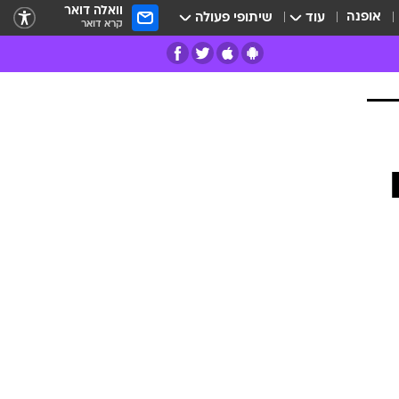
וואלה דואר
אופנה
עוד
שיתופי פעולה
קרא דואר
רים
פרות