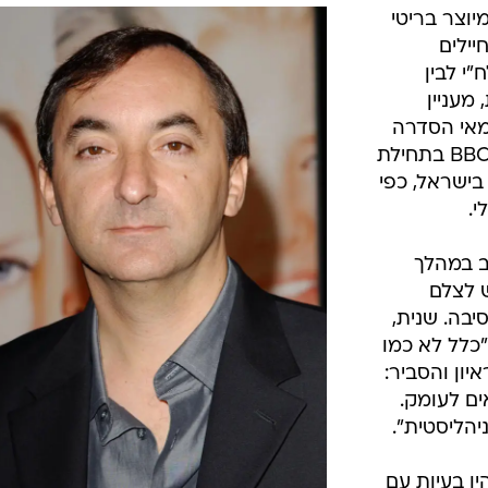
יוצר בריטי
ילים
י לבין
מעניין
מאי הסדרה
"The Promise" שתעלה לשידור ב-BBC בתחילת
בישראל, כפי
י.
ב במהלך
 לצלם
יבה. שנית,
כלל לא כמו
יון והסביר:
ים לעומק.
יהליסטית".
ו בעיות עם