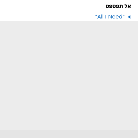
אל תפספס
"All I Need"