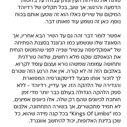
פותח את מחילות העין ונותן עבודה על בלוטות
הדמעה והרגש; אך שוב, בכל תקליט של רדיוהד
המיקום של שירים כאלו הוא זה שטען אותם בכוח
נוסף. כאן זה נשמע עוד מאותו דבר.
אפשר לומר דבר זהה גם על השיר הבא אחריו, אך
הסאונד שלו שנשמע כמו הג'ונגל בסצנת הפתיחה
של "אפוקליפסה עכשיו" שנייה לפני שהמטוס הנחית
את הנאפלם: שקט מלא רחשים, שלווה טורדנית
ותחושה עמומה שמשהו נורא ועצום עומד לקרוא.
באלבום הזה זה לא קורה. אין את הרגע הזה שגורם
לך לזכור אותו מבעד לדיסקוגרפיה המפוארת
והנדירה של הלהקה הזו. אך עדיין, רדיוהד - ללא
ספק הלהקה הגדולה בעולם כבר יותר מדי זמן 
חותכת לכיוונים שהם רק שלה. אלו כיוונים אמיצים,
לא תמיד מתקשרים, אך בשורה התחתונה, אלבום
כמו "Kings Of Limbs" בכל קנה מידה שהוא, כל
שכן בליגת האלופות, יכול להיחשב אוונגרד.