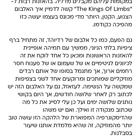
במקומות עליהם מקבלים מדליה. בהאזנות רבות ל-
"The Kings Of Limbs" קשה לדמיין איך האלבום
הצנוע, הקטן, היותר מדי מכונס בעצמו יעשה כזו
מהפיכה כקודמו.
גם הפעם, כמו כל אלבום של רדיוהד, זה מתחיל ברף
ציפיות בלתי הגיוני, ממשיך עם תמיהה אופיינית
להאזנות הראשונות ומכאן כל אחד לוקח את זה
לכיוונים לגיטימיים או של שעמום או של פענוח חסר
רחמים ארוך, אך מתגמל בסופו של אותם רבדים
מוזיקליים שמותכים ומרוקעים אחד לשני בצפיפות
שמקשה על הנשימה. לעזאזל, גם על האלבום הזה יש
לכתוב רק לאחר שלושה חודשים, אך היום בקושי
נותנים שלושה ימים ועל כן עלי לסייג את כל מה
שכתוב מנקודה זו ואילך. ואם יש משהו
שהדיסקוגרפיה המפוארת של הלהקה הזו עושה טוב
יותר מהמוזיקה, זה שהיא מלמדת אותנו שיעור
בסבלנות.