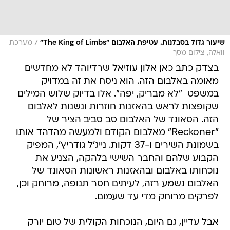
/
שיעור גדול בסבלנות. עטיפת האלבום "The King of Limbs"
מערכת
וואלה, צילום מסך
בצדק כתב כאן אלון עוזיאל שרדיוהד לא מחדשים
מאומה באלבום הזה. הוא ניסח את זה במדויק
במשפט  "לא מבריק, יפה". אלו בדיוק שלוש המילים
שקופצות לראש בהאזנות חוזרות ונשנות לאלבום
הזה. הסאונד של האלבום סב סביב הציר של
"Reckoner" מאלבום הקודם ולמעשה מהדהד אותו
בשמונת השירים ו-37 דקות. נייג'ל גודריץ', המפיק
הקבוע שלהם והחבר השישי בלהקה, הצניע את
נוכחותו באלבום ובהאזנות ראשונות הסאונד של
האלבום נשמע רזה, לעיתים חסר תנופה, מרוחק וכן,
לפרקים מרוחק מדי עד שעמום.
אבל עדיין, גם היום, הנוכחות הקולית של טום יורק