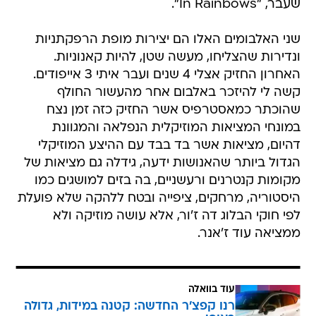
שעבר, "In Rainbows".
שני האלבומים האלו הם יצירות מופת הרפקתניות
ונדירות שהצליחו, מעשה שטן, להיות קאנוניות.
האחרון החזיק אצלי 4 שנים ועבר איתי 3 אייפודים.
קשה לי להיזכר באלבום אחר מהעשור החולף
שהוכתר כמאסטרפיס אשר החזיק כזה זמן נצח
במונחי המציאות המוזיקלית הנפלאה והמגוונת
דהיום, מציאות אשר בד בבד עם ההיצע המוזיקלי
הגדול ביותר שהאנושות ידעה, גידלה גם מציאות של
מקומות קנטרנים ורעשניים, בה בזים למושגים כמו
היסטוריה, מרחקים, ציפייה ובטח ללהקה שלא פועלת
לפי חוקי הבלוג דה ז'ור, אלא עושה מוזיקה ולא
ממציאה עוד ז'אנר.
עוד בוואלה
רנו קפצ'ר החדשה: קטנה במידות, גדולה