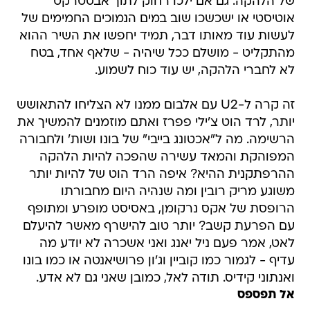
של הלהקה. גם אם ילכו רחוק לתוך אבסטרקט
אוטיסטי או ישכשכו שוב במים הנמוכים החמימים של
לעשות עוד מאותו דבר, תמיד יחפשו את השיר ההוא
מהתקליט - מושלם ככל שיהיה - שלאף אחד, בטח
לא לחברי הלהקה, יש עוד כוח לשמוע.
זה קרה ל-U2 עם אלבום ממנו לא הצליחו להתאושש
יותר, לרד הוט צ'ילי פפרז ואתם מוזמנים להמשיך את
הרשימה. מה ל"אכטונג בייבי" של בונו ושות' ולחבורה
המפוהקת והמאד עשירה שהפכה להיות הלהקה
ההרפתקנית ההיא? איפה הרד הוט של להיות יותר
משוגע מריק רובין ומה שנהיה היום מחבורתו
הרופסת של אקס נרקומן, באסיסט מופרע ומתופף
עם הפרעת קשב? יותר טוב להישרף מאשר להיעלם
לאט, אמר פעם ניל יאנג ואני אשכרה לא יודע מה
עדיף - לגמור כמו קוביין וג'ון פרושיאנטה או כמו בונו
ואנתוני קידיס. תודה לאל, כמובן שאני גם לא אדע.
אל תפספס