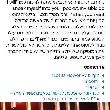
קוהרנטית ושורה אחת בלתי ניתנת לוויכוח כמו "I will
sneak myself Into your pocket, invisible do
what you want". יורק תמיד הצטיין בלעמת עצמו,
ספון יותר מאי פעם במכמניה של האשה הגדולה
מהחלומות שלו. החלומות שהופכים לשירים האלו,
שגדלים עליך כמו לוטוס  צמח מרהיב תלוש מגבעולו
השקוע עמוק בתוך מים  וכמו "Feral" בו יורק חולק
כבוד ללוטוס אחר, פליינג לוטוס, אשר לא יכול לעשות
את המוסיקה שלו לולא רדיוהד של "Kid A" והחברה
מ-Warp שהשפיעו עליהם.
אל תפספס
הקליפ ל-"Lotus Flower"
"Bloom"
"Feral"
טכנולוגיה מהפכנית לטיפול בכאבים אושרה ע"י ה-
FDA לשימוש ביתי