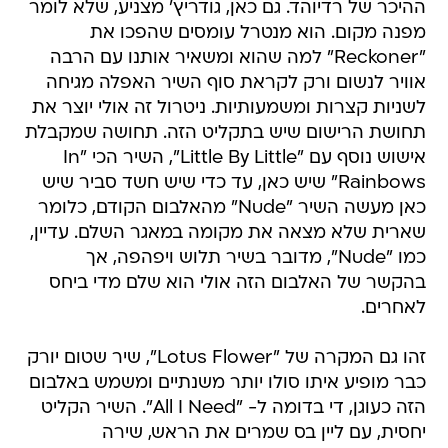
ההיכר של רדיוהד. גם כאן, גודריץ' מצניע, שלא לומר
מפנה מקום. הוא מנטרל עומסים שהפכו את
"Reckoner" למה שהוא ומשאיר אותנו עם הרבה
אוויר לנשום ורק לקראת סוף השיר האפלה מגיחה
לשניות קצרות ומשמעותיות. ניטרול זה אולי יוצר את
תחושת הרישום שיש בתקליט הזה. תחושה שמקבלת
אישוש נוסף עם "Little By Little", השיר הכי "In
Rainbows" שיש כאן, עד כדי שיש חשד סביר שיש
כאן מעשה השיר "Nude" מהאלבום הקודם, כלומר
שארית שלא מצאה את מקומה במאגר השלם. עדיין,
כמו "Nude", מדובר בשיר תלוש ויפהפה, אך
בהקשר של האלבום הזה אולי הוא שלם מדי ביחס
לאחרים.
זהו גם המקרה של "Lotus Flower", שיר שטום יורק
כבר מופיע איתו סולו יותר משנתיים ומשמש באלבום
הזה כעוגן, די בדומה ל- "All I Need". השיר הקליט
יחסית, עם ליין בס שמרים את הראש, שירה