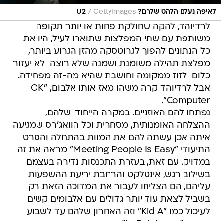
/
לאיפה נעלם הלהט שלהם? U2
GettyImages
לרדיוהד, להקה שחולקת פחות או יותר תקופה
משותפת עם שתי המפלצות שתוארו לעיל, היו את
כל הנתונים להפוך לגרוטסקה מהזן הגרוע ביותר,
מפלצת תהילה משומנת ושמנה שלא רוצה  לא יעזור
כלום  לזוז ממקומה וחושבת שהיא מה-זה מפחידה.
אבל לרדיוהד קרה משהו מאז אותו אלבום, "OK
Computer".
נפתחו להם האוזניים. במקרה הייחודי שלהם,
ההצלחה האומנותית, מסחרית וכל הוואג'רס שמגיעה
איתה אכן עשתה להם את המוות בהתחלה והסרט
התיעודי "Meeting People Is Easy" מראה את זה
במדויק. עם זאת, בעזרת התכנסות נדירה בעצמם
בשילוב רגש, אינטלקט והרחבת יריעת ההשפעות
עליהם, הם הצליחו לעבור את המדוכה הזאת רק
בשביל לצאת עוד יותר גדולים עם אלבומים קשים
לעיכול כמו "Kid A" וזה האחרון שלהם עד לשבוע