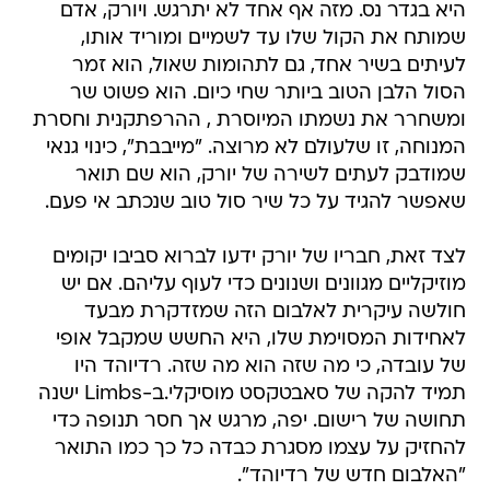
היא בגדר נס. מזה אף אחד לא יתרגש. ויורק, אדם
שמותח את הקול שלו עד לשמיים ומוריד אותו,
לעיתים בשיר אחד, גם לתהומות שאול, הוא זמר
הסול הלבן הטוב ביותר שחי כיום. הוא פשוט שר
ומשחרר את נשמתו המיוסרת , ההרפתקנית וחסרת
המנוחה, זו שלעולם לא מרוצה. "מייבבת", כינוי גנאי
שמודבק לעתים לשירה של יורק, הוא שם תואר
שאפשר להגיד על כל שיר סול טוב שנכתב אי פעם.
לצד זאת, חבריו של יורק ידעו לברוא סביבו יקומים
מוזיקליים מגוונים ושנונים כדי לעוף עליהם. אם יש
חולשה עיקרית לאלבום הזה שמזדקרת מבעד
לאחידות המסוימת שלו, היא החשש שמקבל אופי
של עובדה, כי מה שזה הוא מה שזה. רדיוהד היו
תמיד להקה של סאבטקסט מוסיקלי.ב-Limbs ישנה
תחושה של רישום. יפה, מרגש אך חסר תנופה כדי
להחזיק על עצמו מסגרת כבדה כל כך כמו התואר
"האלבום חדש של רדיוהד".