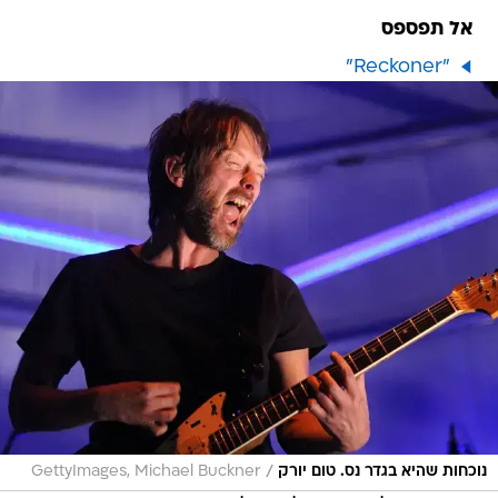
אל תפספס
"Reckoner"
/
נוכחות שהיא בגדר נס. טום יורק
GettyImages, Michael Buckner