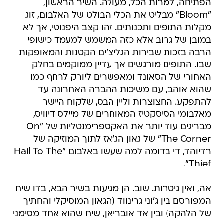
הפתיחה, למרות הכל, מעולה. השיר הראשון,
"Bloom" מבליט את הכלי הבולט של האלבום, זוג
מקלות התופים ותכנותים. זהו קצב היפנוטי, אך לא
במובן של גרוב אלא כזה המשמש למעמד כישופי
הרבה בזכות שבירות הגליצ'ים הקטנות והמאופקות
שבו. התופים מורגשים אך עדיין ממוקמים בחלק
האחורי של הסאונד ומאפשרים ליורק לרחף כמו
שהוא אוהב, עם משיכות ההברה האחרונה עד
להתפקע. החצוצרות וליין הבס, שלקוח היישר
מאלבומי הסיסקטיז המאוחרים של מיילס דיוויס,
מבריגים עוד יותר את האקספרימנטליות של "On
The Corner" של גאון הג'אז לתוך המוזיקה של
רדיוהד, די בדומה למה שעשו באלבום "Hail To The
Thief".
אה, ואין גיטרות. שוב. הן מגיעות בשיר הבא, בדו שיח
המפורסם בין ג'וני גרינווד (הגאון המוסיקלי והחתיך
של הלהקה) ובין אד אובריאן, שיח שהוא אחד מסימני