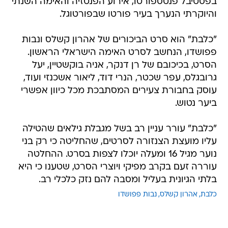
בפסטיבל פנטספורטו, אירוע הפנטזיה והאימה השנתי
והיוקרתי הנערך בעיר פורטו שבפורטוגל.
"כלבת" הוא סרט הביכורים של אהרון קשלס ונבות
פפושדו, הנחשב לסרט האימה הישראלי הראשון.
הסרט, בכיכובם של רן דנקר, אניה בוקשטיין, יעל
גרובגלס, עפר שכטר, הנרי דוד, ליאור אשכנזי ועוד,
עוסק בחבורת צעירים המסתבכת מכל כיוון אפשרי
ביער נטוש.
"כלבת" עורר עניין רב בשל מגבלת גילאים שהטילה
עליו מועצת הצנזורה לסרטים, שהחליטה כי רק בני
נוער מגיל 16 ומעלה יוכלו לצפות בסרט. ההחלטה
עוררה זעם בקרב מפיקי ויוצרי הסרט, שטענו כי היא
בלתי הגיונית בעליל ומסבה להם נזק כלכלי רב.
כלבת
אהרון קשלס
נבות פפושדו