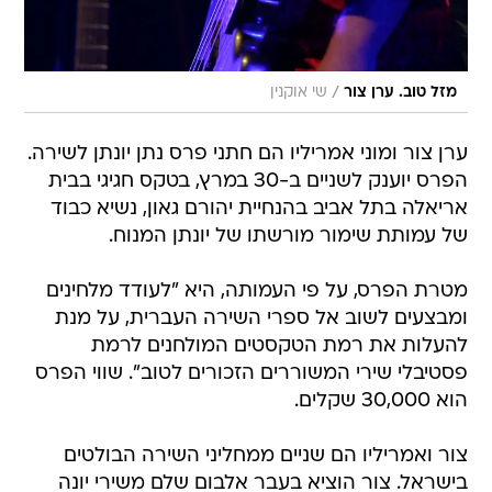
/
מזל טוב. ערן צור
שי אוקנין
ערן צור ומוני אמריליו הם חתני פרס נתן יונתן לשירה.
הפרס יוענק לשניים ב-30 במרץ, בטקס חגיגי בבית
אריאלה בתל אביב בהנחיית יהורם גאון, נשיא כבוד
של עמותת שימור מורשתו של יונתן המנוח.
מטרת הפרס, על פי העמותה, היא "לעודד מלחינים
ומבצעים לשוב אל ספרי השירה העברית, על מנת
להעלות את רמת הטקסטים המולחנים לרמת
פסטיבלי שירי המשוררים הזכורים לטוב". שווי הפרס
הוא 30,000 שקלים.
צור ואמריליו הם שניים ממחליני השירה הבולטים
בישראל. צור הוציא בעבר אלבום שלם משירי יונה