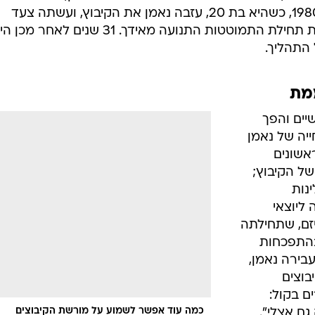
מקורבנות ההתפכחות מהחלום. ב-1980, כשהיא בת 20, עזבה נאמן את הקיבוץ, ועשתה צעד
שנראה אז מרדני מחד, אולם סימן את תחילת התמוטטות התנועה מאידך. 31 שנים לאחר מ
 התהליך.
מת
יים והפך
ייה של נאמן
ראשונים
ל הקיבוץ;
נות
 ליוצאי
זם, שתחילתה
בהתפכחות
בירה נאמן,
בוצים
ם בקול:
כמה עוד אפשר לשמוע על מורשת הקיבוצים
גם אצלי".