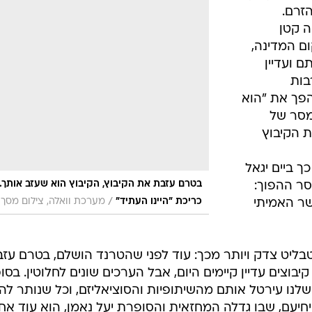
 הזרם.
ה קטן
ם המדינה,
 ועדיין
בות
פך את "הוא
 מסר של
ת הקיבוץ
ך ביים יגאל
בטרם עזבת את הקיבוץ, הקיבוץ הוא שעזב אותך.
סר ההפוך:
/
כריכת "היינו העתיד"
מערכת וואלה, צילום מסך
ר האמיתי
יט צדק ויותר מכך: עוד לפני שהטרנד הושלם, בטרם עז
יבוצים עדיין קיימים היום, אבל הערכים שונים לחלוטין. בסופ
לנו עירטל אותם מהשיתופיות והסוציאליזם, וכל שנותר לה
יחיעם, שבו גדלה המחזאית והסופרת יעל נאמן, הוא עוד אח