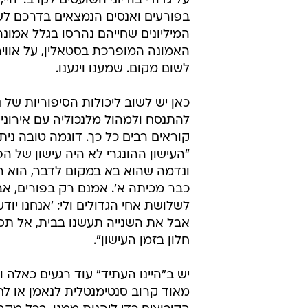
על גדודי בודיוני השועטים לקרב: 'היי
בפורעים ואנסים הנמצאים בדרכם לשדו
המיליונים שחייהם נהרסו בגלל אמונ
האמונה המופרכת בסטאלין, על אווי
לשום מקום. שמענו ויגענו.
כאן יש לשוב ליכולות הסיפוריות של נא
להתנסח ולמהול מלנכוליה עם אירוני
"העישון ההונגרי לא היה עישון של הפ
ונדמה שהוא בא במקום לדבר, הוא היה
כבר מכיתה א'. אמנם רק בפורים, אבל
לשלושת אחי הגדולים ולי: 'אנחנו י
אבל את השנייה תעשנו בבית, אל תסת
חלון בזמן העישון".
יש ב"היינו העתיד" עוד רגעים כאלה
מאוד קרוב סנטימנטלית לנאמן או ל