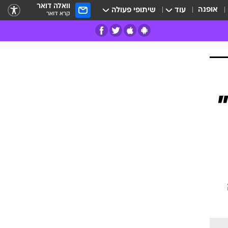
וואלה דואר
אופנה
עוד
שיתופי פעולה
קרא דואר
רים
פרות