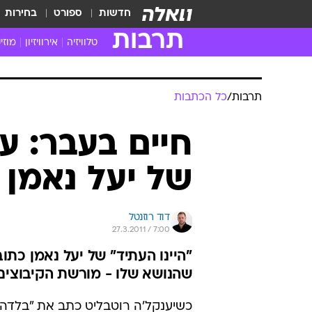
חדשות
ספורט
בחירות
תרבות
טלוויזיה
אירוויזיון
מוזי
חדשות הטלוויזיה
חדשו
ביקורת טלוויזיה
מוזי
תרבות
/
כל הכתבות
צפייה ישירה
מוזי
טלוויזיה ישראלית
קשוב
חיים בעבר: ע
טלוויזיה מחו"ל
קורד
של יעל נאמן
סדרות מומלצות
קליפי
האח הגדול
הופע
דוד רוזנטל
27.3.2011 / 7:00
"היינו העתיד" של יעל נאמן כתו
שהנושא שלו - מורשת הקיבוצים -
כשיענקל'ה רוטבליט כתב את "בלדה ל