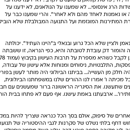
, היי, היי, פרשת קוזאקים שועטים לקרב'. לא ידענו שמדובר
ת הרג אינסופי... לא שמענו על הגולאגים, לא ידענו על
ה או נאמנות לאחד מהם ולא לאחר". והרי שמענו כבר על
רת המתירנות המוגזמת ועל התנועה המבולבלת שלא הוביל
מן ולציין שלא הכל גרוע ובנאלי ב"היינו העתיד". יכולתה
ה והומור דק עובדת לטובתה והיא, כפי הנראה, זו ששבתה
סקות, התלבטויות, ניסוחים ומנוחות אלא עישון של עבודה,
 חלק מן העשייה... בביתנו הביולוגי היה מותר לעשן בפורי
 מכיתה ו' אמרו לנו ההורים שלנו במשפחתנו הביולוגית,
ודעים שתעשנו. את הסיגריה הראשונה ברור שמעשנים עם חבר
ירו'... ארבעתנו באמת עישנו. אף פעם לא פתחו בבית הורי
 ואחרים של סיפוק, אולם בסך הכל כנראה שצריך להיות במק
חוש דחף בלתי נשלט של סקרנות לגבי ההיסטוריה של תנועת