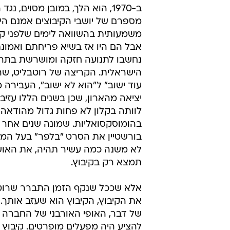
ב-1970, הוא הלך, במובן מסוים, נגד
מספרם של יושבי הקיבוצים אמנם הי
משמעותית בהשוואה לימים שלפני קו
אבל הם היו אז בשיא פריחתם ואמונתם
נחשבו לתנועה חזקה ומושרשת בתר
הישראלית. הקריצה של רוטבליט, שה
עוד ישוב" ל"הוא לא ישוב", העבירה
יציאה מהארון, שכן בשנים הללו עזיב
לוותה בקלון לא פחות גדול מהודאה
בהומוסקסואליות. שמונה שנים אחר כ
בורשטיין את הסרט "בלפר" בעל המ
לא משנה כמה עשיר תהיה, את האוש
תמצא רק בקיבוץ.
אלא שככל שנקף הזמן התברר שרוטבל
את הקיבוץ, הקיבוץ הוא שעזב אותך. ק
של דבר, האופי האורבני של החברה ש
להציע היה מפעלים מופרטים. קיבוץ 