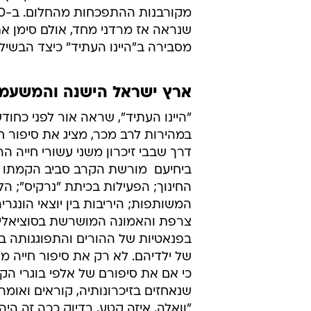
מסבירה ב"היינו העתיד" כיצד הבשיל
ארץ ישראל הישנה והמשעמ
"היינו העתיד", שראה אור לפני כחודש
במהירות לרב מכר, מציג את סיפור ח
דרך שבבי זיכרון משני עשורי חייה ה
ביחיעם  מורשת הקרב סביב הקמתו ש
החינוך; הפעילות בכיתת "נרקיס"; הלי
המשותפות; היריבות בין יוצאי הונגריה
צרפת והאמונה המושרשת בסוציאלי
בפנאטיות של ההורים והתפוגגותה 
של ילדיהם. לא רק את סיפור חייה מע
כי אם את סיפורם של אלפי בוגרי הקי
שנאחזים בזיכרונותיה, קוראים ואומרי
"וואלה, איזה קטע, בדיוק ככה זה היה 