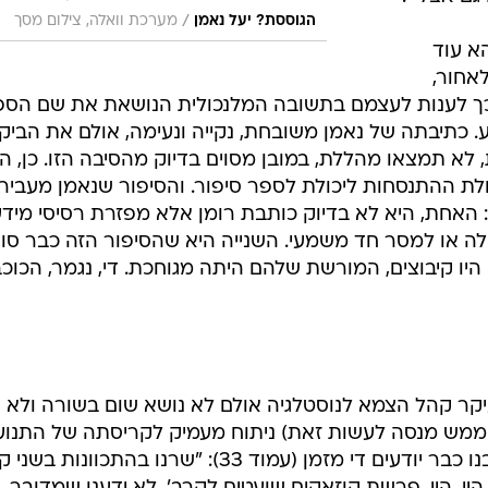
/
הגוססת? יעל נאמן
מערכת וואלה, צילום מסך
א עוד
אחור,
 כך לענות לעצמם בתשובה המלנכולית הנושאת את שם הספ
ע. כתיבתה של נאמן משובחת, נקייה ונעימה, אולם את הביק
ת, לא תמצאו מהללת, במובן מסוים בדיוק מהסיבה הזו. כן, ה
כולת ההתנסחות ליכולת לספר סיפור. והסיפור שנאמן מעביר
 האחת, היא לא בדיוק כותבת רומן אלא מפזרת רסיסי מיד
ה או למסר חד משמעי. השנייה היא שהסיפור הזה כבר סו
עבר ולא רלוונטי בישראל של 2011  היו קיבוצים, המורשת שלהם היתה מגוחכת. די, נגמר, הכוכ
קר קהל הצמא לנוסטלגיה אולם לא נושא שום בשורה ולא
א ממש מנסה לעשות זאת) ניתוח מעמיק לקריסתה של התנוע
הקיבוצית. את מה שנאמן אומרת רובנו כבר יודעים די מזמן (עמוד 33): "שרנו בהתכוונ