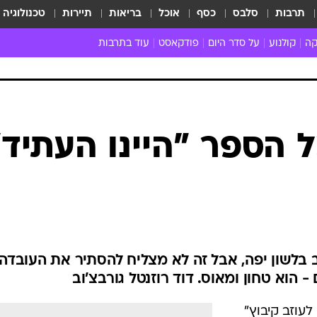
תרבות
סלבס
כסף
אוכל
בריאות
תיירות
טכנולוגיה
קה
קולנוע
על סדר היום
פודקאסט
עוד בתרבות
ת המוזיקה
מדיה
ביקורת סרטים
ספרות
ביקורת ספ
קה ישראלית
חדשות הקולנוע
במה
תיאטרון
חדשות הס
קה לועזית
טריילרים
אמנות
פרק ראשון
 מאוד
פרינג'
ל הספר "היינו העתיד"
רוי
הופעות חיות
ם וסינגלים
חמש המלצות - ואזהרה
ות חיות
כל הכתבות
30 שנה לחברים
כתבו לנו
ב בלשון יפה, אבל זה לא מצליח להסתיר את העובדה
 הוא טחון ומאוס. דוד רוזנטל גורבצ'וב
עוזב קיבוץ"