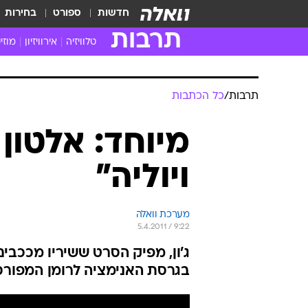
חדשות
ספורט
בחירות
תרבות
טלוויזיה
אירוויזיון
מוזי
חדשות הטלוויזיה
חדשו
ביקורת טלוויזיה
מוזי
צפייה ישירה
מוזי
טלוויזיה ישראלית
קשוב
טלוויזיה מחו"ל
קורד
סדרות מומלצות
קליפי
האח הגדול
הופע
תרבות
/
כל הכתבות
מיוחד: אלטון 