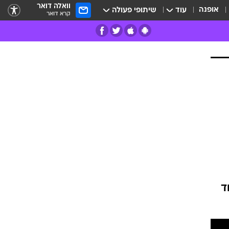
וואלה דואר
אופנה
עוד
שיתופי פעולה
קרא דואר
רים
פרות