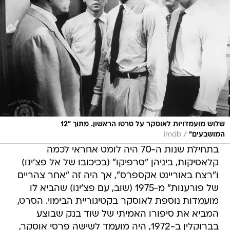
שלוש מועמדויות לאוסקר על סרטו הראשון. מתוך "12
/
המושבעים"
imdb
בתחילת שנות ה-70 היה לומט אחראי לכמה
קלאסיקות, ביניהן "סרפיקו" (בכיכובו של אל פצ'ינו)
ו"רצח באוריינט אקספרס", אך היה זה "אחר צהריים
של פורענות" מ-1975 (שוב, עם פצ'ינו) שהביא לו
מועמדות נוספת לאוסקר בקטיגוריית הבימוי. הסרט,
המביא את סיפורו האמיתי של שוד בנק שבוצע
בברוקלין ב-1972, היה מועמד לשישה פרסי אוסקר,