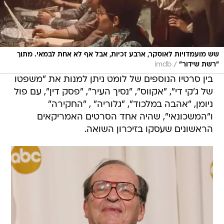
שש מועמדויות לאוסקר, ארבע זכיות, אבל אף לא אחת לבמאי. מתוך
/
"רשת שידור"
imdb
בין סרטיו הנוספים של לומט ניתן למנות את "משפטו
של ג'קי די", "אקווס", "נסיך העיר", "פסק דין", עם פול
ניומן, "אהבה במלכוד", "גלוריה" , "החקירה"
ו"המשכונאי", שהיה אחד הסרטים האמריקאים
הראשונים שעסקו בזיכרון השואה.