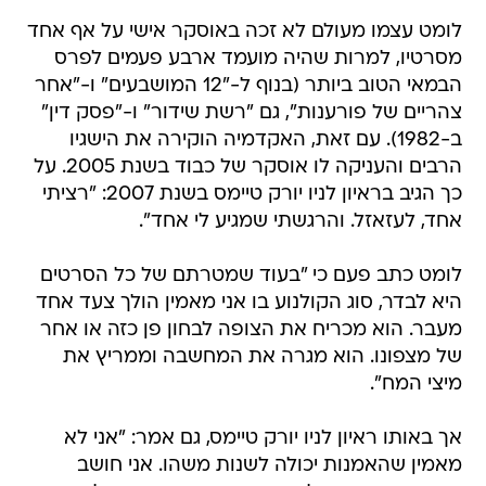
לומט עצמו מעולם לא זכה באוסקר אישי על אף אחד
מסרטיו, למרות שהיה מועמד ארבע פעמים לפרס
הבמאי הטוב ביותר (בנוף ל-"12 המושבעים" ו-"אחר
צהריים של פורענות", גם "רשת שידור" ו-"פסק דין"
ב-1982). עם זאת, האקדמיה הוקירה את הישגיו
הרבים והעניקה לו אוסקר של כבוד בשנת 2005. על
כך הגיב בראיון לניו יורק טיימס בשנת 2007: "רציתי
אחד, לעזאזל. והרגשתי שמגיע לי אחד".
לומט כתב פעם כי "בעוד שמטרתם של כל הסרטים
היא לבדר, סוג הקולנוע בו אני מאמין הולך צעד אחד
מעבר. הוא מכריח את הצופה לבחון פן כזה או אחר
של מצפונו. הוא מגרה את המחשבה וממריץ את
מיצי המח".
אך באותו ראיון לניו יורק טיימס, גם אמר: "אני לא
מאמין שהאמנות יכולה לשנות משהו. אני חושב