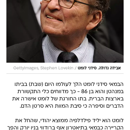
/
אבידה גדולה. סידני לומט
GettyImages, Stephen Lovekin
הבמאי סידני לומט הלך לעולמו היום (שבת) בביתו
במנהטן והוא בן 86 - כך מדווחים כלי התקשורת
בארצות הברית. בתו החורגת של לומט אישרה את
הדברים וסיפרה כי סיבת המוות היא סרטן הדם.
לומט הוא יליד פילדלפיה ממוצא יהודי, שהחל את
הקריירה כבמאי בתיאטרון אוף ברודווי בניו יורק והפך