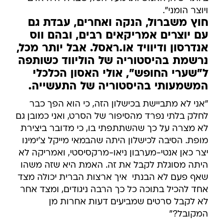
ויוצר הומני".
חוץ משברול, הנקה ואחרים, עבדת גם
עם יוצרים אמריקאים רבים, ובהם ווס
אנדרסון ודיוויד או.ראסל. אבל יותר מכל,
נרשמת בהיסטוריה של הוליווד כשותפה
ל"שערי החופש", אולי האסון הכלכלי
המשמעותי בהיסטוריה של התעשייה.
"אני לא מתביישת בכישלון הזה, כי הוא הפך כבר
לחלק בלתי נפרד מהסיפור של הסרט, ואני כמובן גם
לא מצרה על כך שהשתתפתי בו, כי מדובר ביצירת
מופת. הסיבה לכישלון היתה שהבמאי מייקל צ'ימינו
יצר כאן אנטי-מערבון ניאו-מרקסיסטי, ואמריקה לא
היתה מסוגלת לקבל את זה. האמת היא שזה משהו
שאף פעם לא הבנתי  איך ארצות הברית יכולה מצד
אחד להכיל בתוכה כל כך הרבה ניגודים, ומצד אחר
לא לקבל סרטים שמביעים דעות אחרות מן
המקובל?"