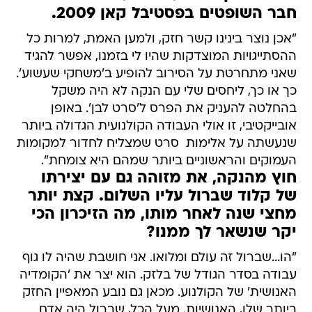
חבר השופטים בפסטיבל קאן 2009.
"אכן נוצר בינינו קשר חזק, ולמען האמת, למרות כל
ההסתייגויות המוצדקות שהיו לי בזמנו, אפשר להגיד
שאני מתחרטת על הסירוב להופיע ב'משחקי שעשוע'.
כך או כך, ליחסים שלי עם הנקה לא היה משקל
בהחלטה להעניק את הפרס ל'סרט לבן'. באופן
אובייקטיבי, זו אולי העבודה הקולנועית הגדולה ביותר
שנעשתה על אלימות  סרט שמצליח לחדור למקומות
העמוקים והראשוניים ביותר שמהם היא צומחת".
חוץ מהנקה, את מזוהה גם עם יצירתו
של קלוד שברול עליו השלום. קצת יותר
מחצי שנה לאחר מותו, מה הזיכרון הכי
יקר שנשאר לך ממנו?
"הו...שברול זה עולם ומלואו. אני חושבת שהיה לו גוף
עבודה בסדר הגודל של בלזק. הוא יצר את 'הקומדיה
האנושית' של הקולנוע. מכאן גם נובע המאפיין החזק
ביותר שלו, האנושיות. מעל הכל, שברול היה אדם