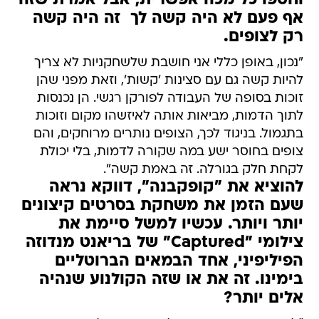
וחטפו כל מכה אפשרית, אבל אמרת שזה
אף פעם לא היה קשה לך  זה היה קשה
רק לצופים.
"נכון, באופן כללי אני חושבת שלשחקניות לא צריך
להיות קשה גם עם סצינות 'קשות', וזאת מפני שהן
זוכות בסופה של העבודה לפורקן רגשי. הן נכנסות
לתוך הדמות, מביאות אותה לאיזשהו מקום וזוכות
בתגמול. בניגוד לכך, הצופים נותרים מרוחקים, והם
צופים בחוסר ישע במה שקורה לדמות, בלי יכולת
לקחת חלק בגורלה. זה באמת קשה".
להוציא את "קופקבנה", דווקא נראה
שעם הזמן את משחקת בסרטים קיצונים
יותר ויותר. עכשיו למשל סיימת את
צילומי "Captured" של בריאנט מנדוזה
הפיליפיני, אחד הבמאים הברוטליים
בימינו. זה את או שזה הקולנוע שנהיה
אלים יותר?