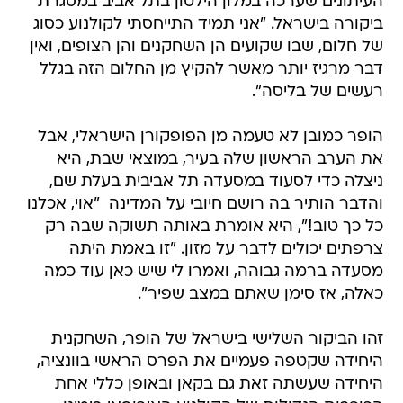
העיתונים שערכה במלון הילטון בתל אביב במסגרת
ביקורה בישראל. "אני תמיד התייחסתי לקולנוע כסוג
של חלום, שבו שקועים הן השחקנים והן הצופים, ואין
דבר מרגיז יותר מאשר להקיץ מן החלום הזה בגלל
רעשים של בליסה".
הופר כמובן לא טעמה מן הפופקורן הישראלי, אבל
את הערב הראשון שלה בעיר, במוצאי שבת, היא
ניצלה כדי לסעוד במסעדה תל אביבית בעלת שם,
והדבר הותיר בה רושם חיובי על המדינה  "אוי, אכלנו
כל כך טוב!", היא אומרת באותה תשוקה שבה רק
צרפתים יכולים לדבר על מזון. "זו באמת היתה
מסעדה ברמה גבוהה, ואמרו לי שיש כאן עוד כמה
כאלה, אז סימן שאתם במצב שפיר".
זהו הביקור השלישי בישראל של הופר, השחקנית
היחידה שקטפה פעמיים את הפרס הראשי בוונציה,
היחידה שעשתה זאת גם בקאן ובאופן כללי אחת