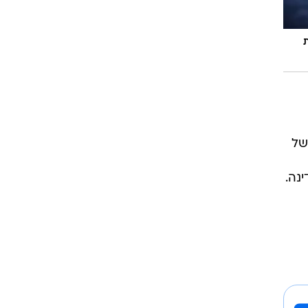
ת
World, על צילום של
נה.