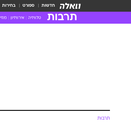
חדשות
ספורט
בחירות
תרבות
טלוויזיה
אירוויזיון
מוזי
חדשות הטלוויזיה
חדשו
ביקורת טלוויזיה
מוזי
צפייה ישירה
מוזי
טלוויזיה ישראלית
קשוב
טלוויזיה מחו"ל
קורד
סדרות מומלצות
קליפי
האח הגדול
הופע
תרבות