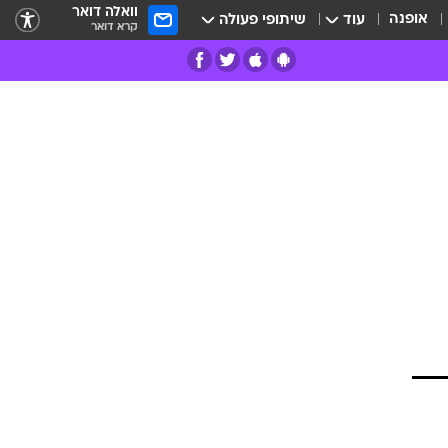
וואלה דואר
אופנה
עוד
שיתופי פעולה
קרא דואר
רים
פרות