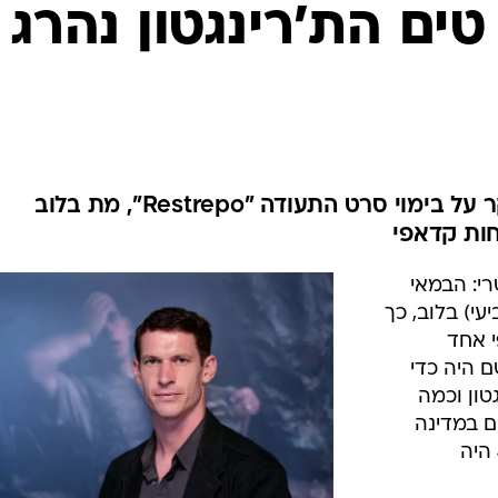
טים הת'רינגטון נהרג
הת'רינגטון, שהיה מועמד לאוסקר על בימוי סרט התעודה "Restrepo", מת בלוב
חות קדאפי
י: הבמאי
עי) בלוב, כך
י אחד
 היה כדי
טון וכמה
ם במדינה
לכוחות השליט מועמר קדאפי. בן 40 היה