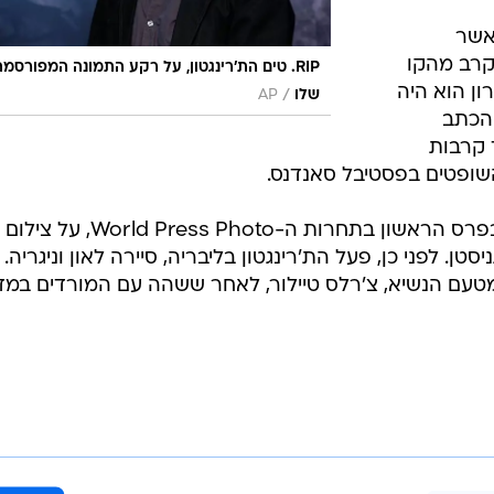
 אשר
קרב מהקו
RIP. טים הת'רינגטון, על רקע התמונה המפורסמ
ן הוא היה
/
שלו
AP
הכתב
Re", המתעד קרבות
שופטים בפסטיבל סאנדנס.
כצלם, זכה הת'רינגטון בשנת 2007 בפרס הראשון בתחרות ה- Press Photo
. לפני כן, פעל הת'רינגטון בליבריה, סיירה לאון וניגריה.
 מטעם הנשיא, צ'רלס טיילור, לאחר ששהה עם המורדים במדי