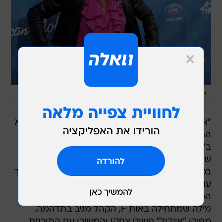
/
יש ילדים בקהל? סטיבן טיילר
AP, chris pizzello
"אתה כל כך פאקינג נהדר!", אמר סטיבן טיילור שלא
התאפק אחרי הופעתו האחרונה של קייסי אברמס
ב"אמריקן איידול" הלילה (חמישי), וכנראה שכח
שהתוכנית משודרת בשידור חי לקהל צופים צעיר
במיוחד. ובאמריקה כמו באמריקה, טיילור יכול במשך
עונה שלמה לדבר בצורה סקסיסטית על
המתמודדות בתוכנית אבל ברגע שנאמרה אותה
מילה שמתחילה באות F, הקהל מגיב בתדהמה.
מפיקי "איידול" פשוט צחקו והמשיכו עם התוכנית,