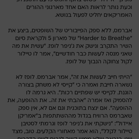
וכעת נותר לראות האם אחד מארגוני ההורים
האמריקאים יחליט לפעול בנושא.
אברמס, ללא ספק הפייבוריט של השופטים, ביצע את
"Harder to Breathe" של מארון 5 ולקראת סיום
השיר התקרב ונישק את ג'ניפר לופז. "עשית את מה
שאני מנסה לעשות כבר חודשיים", אמר לו טיילור
לקול צחוקה הנבוך של לופז.
"הייתי חייב לעשות את זה", אמר אברמס. לופז לא
נשארה חייבת ואמרה כי "קייסי לא משחק בצורה
הוגנת. לקייסי יש שפתיים רכות". היא גרמה לו
להסמיק ואז אמרה "אהבתי את זה.. את ההופעה, את
ההופעה". אם ינצח בתוכנית וגם אם לא, אין ספק
שאברמס הרוויח בגדול מההשתתפות ב"אמריקן
איידול": "נישקתי את ג'ניפר לופז וגרמתי לסטיבן
טיילור לקלל", הוא אמר מאחורי הקלעים. טוב, מצד