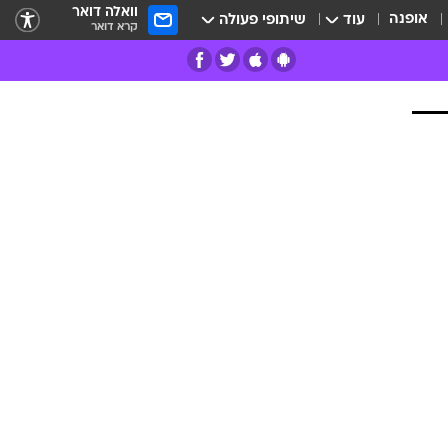
וואלה דואר
אופנה
עוד
שיתופי פעולה
קרא דואר
רים
פרות