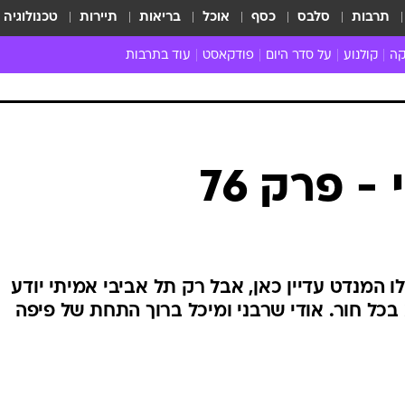
תרבות
סלבס
כסף
אוכל
בריאות
תיירות
טכנולוגיה
קה
קולנוע
על סדר היום
פודקאסט
עוד בתרבות
ת המוזיקה
מדיה
ביקורת סרטים
ספרות
ביקורת ספ
קה ישראלית
חדשות הקולנוע
במה
תיאטרון
חדשות הס
קה לועזית
טריילרים
אמנות
פרק ראשון
 מאוד
פרינג'
- פרק 76
רוי
הופעות חיות
ם וסינגלים
חמש המלצות - ואזהרה
ות חיות
כל הכתבות
30 שנה לחברים
לו המנדט עדיין כאן, אבל רק תל אביבי אמיתי יודע
כתבו לנו
כל חור. אודי שרבני ומיכל ברוך התחת של פיפה