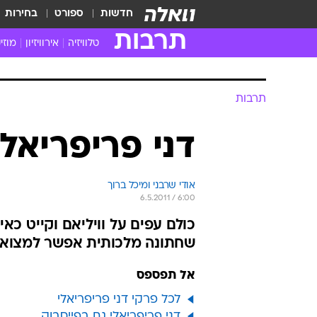
חדשות
ספורט
בחירות
תרבות
טלוויזיה
אירוויזיון
מוזי
חדשות הטלוויזיה
חדשו
ביקורת טלוויזיה
מוזי
תרבות
צפייה ישירה
מוזי
טלוויזיה ישראלית
קשוב
דני פריפריאלי 
טלוויזיה מחו"ל
קורד
סדרות מומלצות
קליפי
אודי שרבני ומיכל ברוך
האח הגדול
הופע
6.5.2011 / 6:00
כולם עפים על וויליאם וקייט כאי
שחתונה מלכותית אפשר למצוא ב
אל תפספס
לכל פרקי דני פריפריאלי
דני פריפריאלי גם בפייסבוק