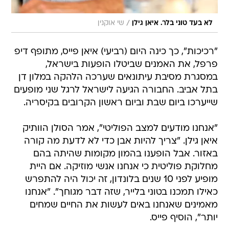
/
לא בעד טוני בלר. איאן גילן
שי אוקנין
"רכיכות", כך כינה היום (רביעי) איאן פייס, מתופף דיפ
פרפל, את האמנים שביטלו הופעות בישראל,
במסגרת מסיבת עיתונאים שערכה הלהקה במלון דן
בתל אביב. החבורה הגיעה לישראל לרגל שני מופעים
שייערכו ביום שבת וביום ראשון הקרובים בקיסריה.
"אנחנו מודעים למצב הפוליטי", אמר הסולן הוותיק
איאן גילן. "צריך להיות אבן כדי לא לדעת מה קורה
באזור. אבל הופענו בהמון מקומות שהיתה בהם
מחלוקת פוליטית כי אנחנו אנשי מוזיקה. אם היית
מופיע לפני 10 שנים בלונדון, זה יכול היה להתפרש
כאילו תמכנו בטוני בלייר, שזה דבר מגוחך". "אנחנו
מאמינים שאנחנו באים לעשות את החיים שמחים
יותר", הוסיף פייס.