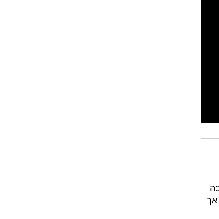
כה
אך