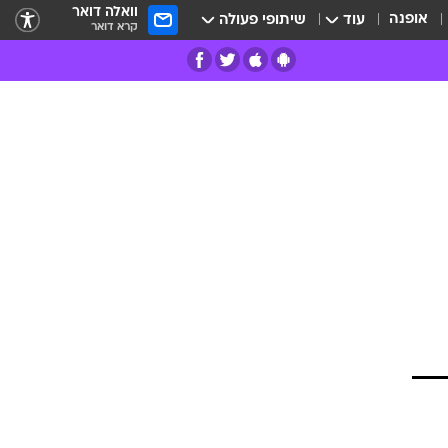
וואלה דואר
אופנה
עוד
שיתופי פעולה
קרא דואר
רים
פרות