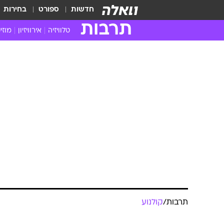
חדשות
ספורט
בחירות
תרבות
טלוויזיה
אירוויזיון
מוזי
חדשות הטלוויזיה
חדשו
ביקורת טלוויזיה
מוזי
צפייה ישירה
מוזי
טלוויזיה ישראלית
קשוב
טלוויזיה מחו"ל
קורד
סדרות מומלצות
קליפי
האח הגדול
הופע
תרבות
/
קולנוע