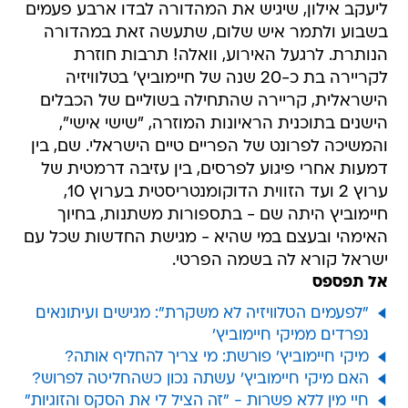
ליעקב אילון, שיגיש את המהדורה לבדו ארבע פעמים
בשבוע ולתמר איש שלום, שתעשה זאת במהדורה
הנותרת. לרגעל האירוע, וואלה! תרבות חוזרת
לקריירה בת כ-20 שנה של חיימוביץ' בטלוויזיה
הישראלית, קריירה שהתחילה בשוליים של הכבלים
הישנים בתוכנית הראיונות המוזרה, "שישי אישי",
והמשיכה לפרונט של הפריים טיים הישראלי. שם, בין
דמעות אחרי פיגוע לפרסים, בין עזיבה דרמטית של
ערוץ 2 ועד הזווית הדוקומנטריסטית בערוץ 10,
חיימוביץ היתה שם - בתספורות משתנות, בחיוך
האימהי ובעצם במי שהיא - מגישת החדשות שכל עם
ישראל קורא לה בשמה הפרטי.
אל תפספס
"לפעמים הטלוויזיה לא משקרת": מגישים ועיתונאים
נפרדים ממיקי חיימוביץ'
מיקי חיימוביץ' פורשת: מי צריך להחליף אותה?
האם מיקי חיימוביץ' עשתה נכון כשהחליטה לפרוש?
חיי מין ללא פשרות - "זה הציל לי את הסקס והזוגיות"