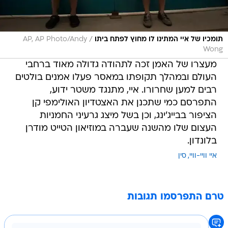
/
תומכיו של איי המתינו לו מחוץ לפתח ביתו
AP, AP Photo/Andy
Wong
מעצרו של האמן זכה לתהודה גדולה מאוד ברחבי
העולם ובמהלך תקופתו במאסר פעלו אמנים בולטים
רבים למען שחרורו. איי, מתנגד משטר ידוע,
התפרסם כמי שתכנן את האצטדיון האולימפי קן
הציפור בבייג'ינג, וכן בשל מיצג גרעיני החמניות
העצום שלו מהשנה שעברה במוזיאון הטייט מודרן
בלונדון.
איי וויי-וויי
סין
טרם התפרסמו תגובות