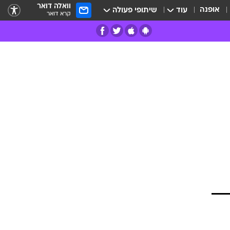
וואלה דואר
אופנה
עוד
שיתופי פעולה
קרא דואר
רים
פרות