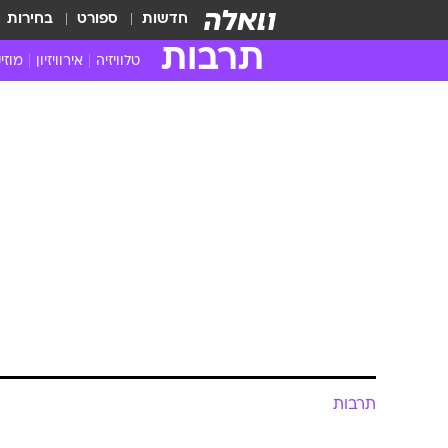
חדשות
ספורט
בחירות
תרבות
טלוויזיה
אירוויזיון
מוזי
חדשות הטלוויזיה
חדשו
ביקורת טלוויזיה
מוזי
צפייה ישירה
מוזי
טלוויזיה ישראלית
קשוב
טלוויזיה מחו"ל
קורד
סדרות מומלצות
קליפי
האח הגדול
הופע
תרבות